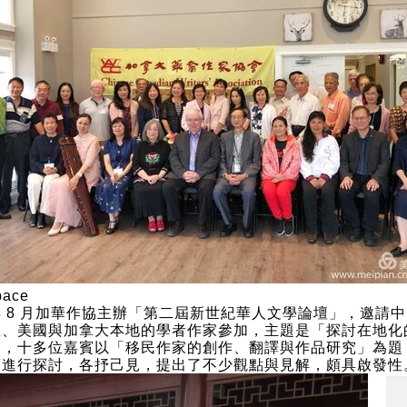
年 8 月加華作協主辦「第二屆新世紀華人文學論壇」，邀請
亞、美國與加拿大本地的學者作家參加，主題是「探討在地化
」，十多位嘉賓以「移民作家的創作、翻譯與作品研究」為題
度進行探討，各抒己見，提出了不少觀點與見解，頗具啟發性