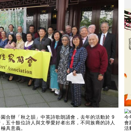
園合辦「秋之韻」中英詩歌朗誦會，去年的活動於 9
今
行，五十餘位詩人與文學愛好者出席，不同族裔的詩人
會
，極具意義。
活