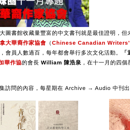
大圖書館收藏量豐富的中文書刊就是最佳證明，但
拿大華裔作家協會
（
Chinese Canadian Writers'
，會員人數過百，每年都會舉行多次文化活動。
「
加華作協
的會長
William 陳浩泉
，在十一月的四個
 集訪問的內容，每星期在 Archive → Audio 