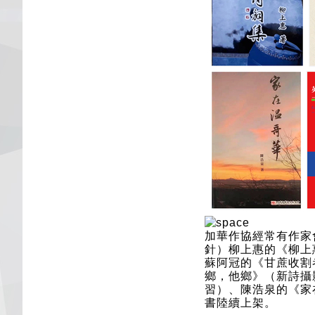
加華作協經常有作家
針）柳上惠的《柳上
蘇阿冠的《甘蔗收割
鄉，他鄉》（新詩攝
習）、陳浩泉的《家在
書陸續上架。