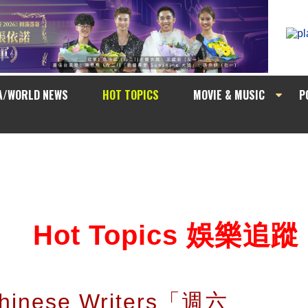
A/WORLD NEWS
HOT TOPICS
MOVIE & MUSIC
P
Hot Topics 娛樂追蹤
Chinese Writers「週六