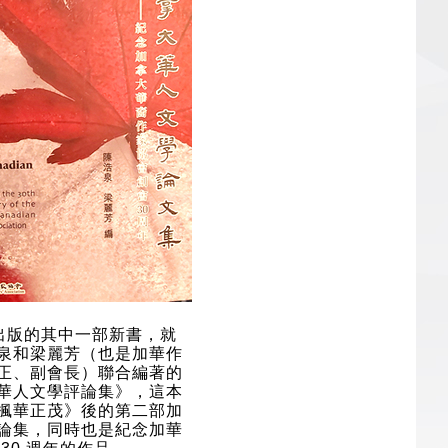
 年出版的其中一部新書，就
泉和梁麗芳（也是加華作
正、副會長）聯合編著的
華人文學評論集》，這本
楓華正茂》後的第二部加
論集，同時也是紀念加華