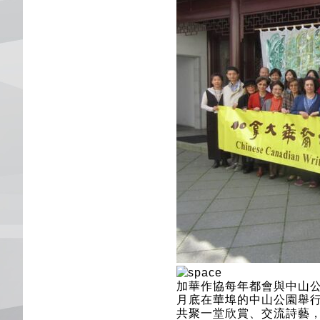
加華作協每年都會與中山公
月底在華埠的中山公園舉
共聚一堂欣賞、交流詩藝