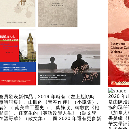
2020
會員發表新作品，2019 年就有（左上起順時
是由陳浩
惠詩詞集》、山眼的《青春作伴》（小說集）、
協的現任
者》（ 南美華工歷史 ）、葉静欣、韓牧的《她
《加拿大
影集）、任京生的《英語改變人生》（語文學
書是繼《
溫哥華》（散文集），而 2020 年還有更多新
華文學評