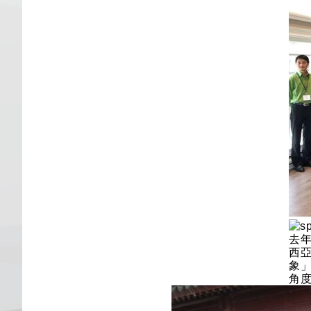
去
西
象
角