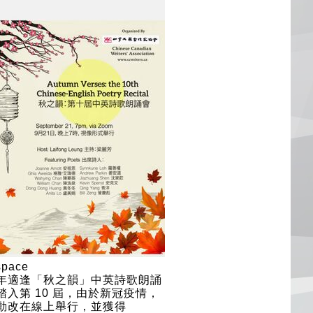
年適逢「秋之韻」中英詩歌朗誦
踏入第 10 屆，由於新冠疫情，
動改在線上舉行，並獲得