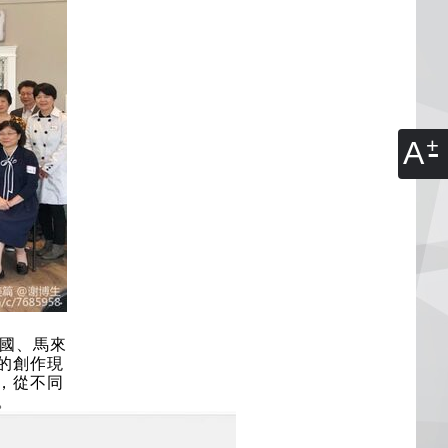
A
中國、馬來
的創作現
，從不同
。