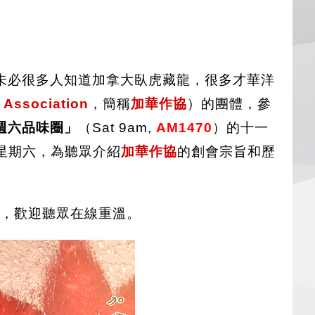
未必很多人知道加拿大臥虎藏龍，很多才華洋
 Association
，簡稱
加華作協
）的團體，參
週六品味圈」
（Sat 9am,
AM1470
）的十一
星期六，為聽眾介紹
加華作協
的創會宗旨和歷
中刊出，歡迎聽眾在線重溫。