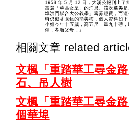
1958 年 5 月 12 日，大漢公報刊出
當選「華區女皇」的消息。該次選美是
埠洪門聯合大公義學」籌募經費，而這
時仍戴著眼鏡的簡美梅，個人資料如下
小姐今年十五歲，高五尺，重九十磅，
俐，孝順父母...」
相關文章 related artic
文楓「重踏華工尋金路
石、吊人樹
文楓「重踏華工尋金路
個華埠