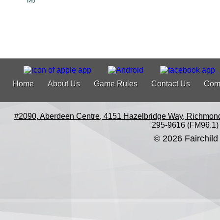
Home
About Us
Game Rules
Contact Us
Com
#2090, Aberdeen Centre, 4151 Hazelbridge Way, Richmon
295-9616 (FM96.1)
© 2026 Fairchild