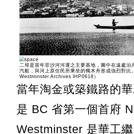
二埠是當年菲沙河河運之主要基地，圖中在遠處泊
汽船，與河上原住民所乘坐的獨木舟形成強烈對比。
Westminster Archives IHP0618）
當年淘金或築鐵路的華
是 BC 省第一個首府 New
Westminster 是華工