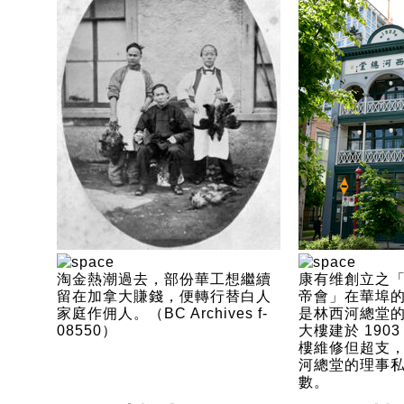
淘金熱潮過去，部份華工想繼續
康有维創立之
留在加拿大賺錢，便轉行替白人
帝會」在華埠
家庭作佣人。（BC Archives f-
是林西河總堂
08550）
大樓建於 190
樓維修但超支
河總堂的理事
數。