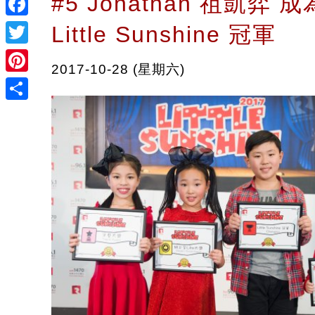
#5 Jonathan 祖凱弈 成
Facebook
Little Sunshine 冠軍
Twitter
2017-10-28 (星期六)
Pinterest
Share