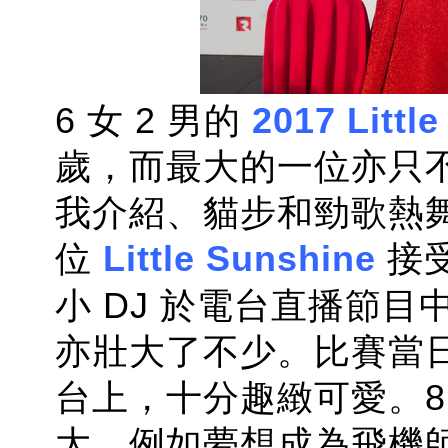
6 女 2 男的
2017 Littl
歲，而最大的一位亦只不
我介紹、貓步和勁歌熱舞
位
Little Sunshine
接
小 DJ 於電台直播節
亦壯大了不少。比賽當
台上，十分趣緻可愛。8
大，例如夢想成為飛機