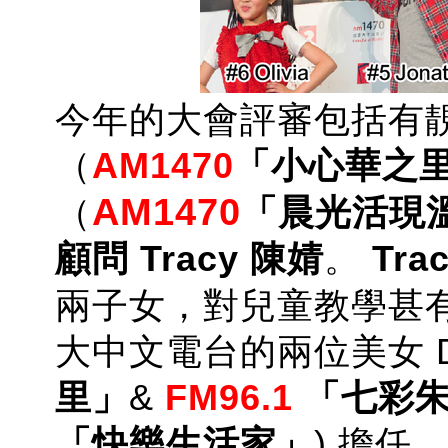
今年的大會評審包括有
（
AM1470
「小心華之
AM1470
（
「晨光活現
顧問 Tracy 陳婧
。
Tra
兩子女，對兒童教學甚
大中文電台的兩位美女 
里」
&
FM96.1
「七彩朱
「快樂生活家」
) 擔任