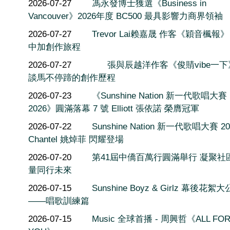
2026-07-27
馮永發博士獲選《Business in
Vancouver》2026年度 BC500 最具影響力商界領袖
2026-07-27
Trevor Lai赖嘉晟 作客《穎音楓報
中加創作旅程
2026-07-27
張與辰越洋作客《俊䝼vibe一
談馬不停蹄的創作歷程
2026-07-23
《Sunshine Nation 新一代歌唱大賽
2026》圓滿落幕 7 號 Elliott 張依諾 榮膺冠軍
2026-07-22
Sunshine Nation 新一代歌唱大賽 20
Chantel 姚焯菲 閃耀登場
2026-07-20
第41屆中僑百萬行圓滿舉行 凝聚社
量同行未來
2026-07-15
Sunshine Boyz & Girlz 幕後花絮
——唱歌訓練篇
2026-07-15
Music 全球首播 - 周興哲《ALL FO