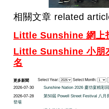
相關文章 related artic
Little Sunshine 網上
Little Sunshine
小朋
名
Select Year:
Select Month:
更多新聞
2026-07-30
Sunshine Nation 2026 慶功宴精彩
2026-07-28
第50屆 Powell Street Festival 
登場