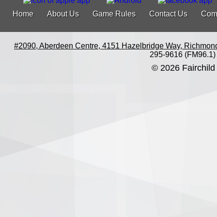
Home
About Us
Game Rules
Contact Us
Com
#2090, Aberdeen Centre, 4151 Hazelbridge Way, Richmon
295-9616 (FM96.1)
© 2026 Fairchild