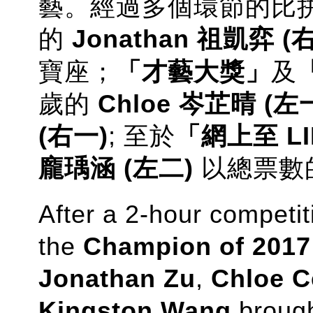
藝。經過多個環節的比拼
的
Jonathan 祖凱弈 (
右
寶座；
「才藝大獎」
及
歲的
Chloe 岑芷晴 (左
(右一)
; 至於
「網上至 L
龐瑀涵 (左
二
)
以總票數的
After a 2-hour competit
the
Champion of 2017 
Jonathan Zu
,
Chloe C
Kingston Wang
brough