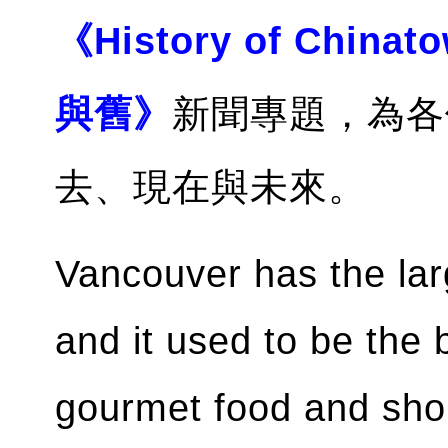
《History of China
與舊》
新聞專題，為各
去、現在與未來。
Vancouver has the la
and it used to be the 
gourmet food and shop