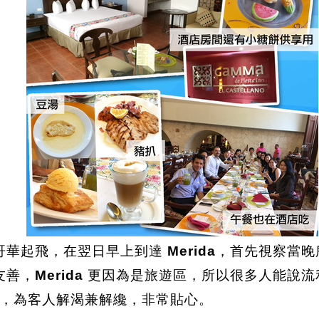
哥華起飛，在翌日早上到達
Merida
，首先視察當晚
友善，
Merida
更因為是旅遊區，所以很多人能說流
，為客人解渴兼解纔，非常貼心。