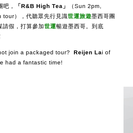
團吧，
「R&B High Tea」
（Sun 2pm,
ion tour），代聽眾先行見識
世運旅遊
墨西哥團
謀請假，打算參加
世運
暢遊墨西哥。到底
！
 not join a packaged tour?
Reijen La
i of
 had a fantastic time!