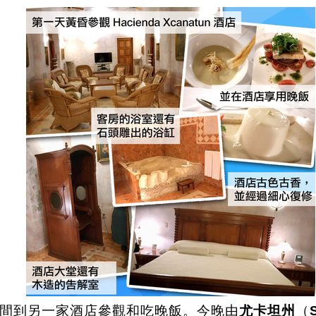
間到另一家酒店參觀和吃晚飯。今晚由
尤卡坦州
（