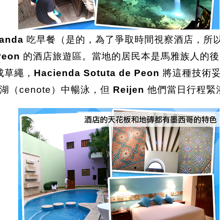
canda
吃早餐（是的，為了爭取時間視察酒店，所
Peon
的酒店旅遊區。當地的居民本是馬雅族人的後裔，
編成草繩，
Hacienda Sotuta de Peon
將這種技術妥
（cenote）中暢泳，但
Reijen
他們當日行程緊