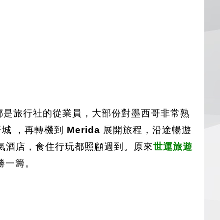
都是旅行社的從業員，大部份對墨西哥非常熟
城 ，再轉機到
Merida
展開旅程，沿途暢遊
氣酒店，食住行玩都照顧週到。原來
世運旅遊
勝一籌。