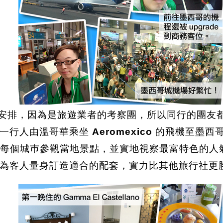
安排，因為是旅遊業者的考察團，所以同行的團友
。一行人由溫哥華乘坐
Aeromexico
的飛機至墨西哥
每個城巿參觀當地景點，並實地視察最富特色的人
為客人量身訂造適合的配套，實力比其他旅行社更