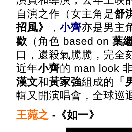
自演之作（女主角是
舒
招風》
，
小齊
亦是男主
歡
（角色 based on
葉
口，還殺氣騰騰，完全
近年
小齊
的 man look
漢文
和
黃家強
組成的
「
輯又開演唱會，全球巡
王菀之
-《如一》