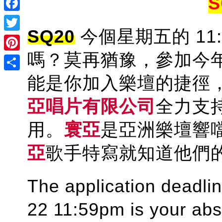
S
Facebook
SQ20
今個星期五的 11
Twitter
嗎？莫再猶豫，參加今
Pinterest
能是你加入樂壇的捷徑
Share
亞唱片有限公司
全力支
用。
寰亞
是亞洲樂壇響
亞
歌手特寫就知道他們
The application deadli
22 11:59pm is your abso