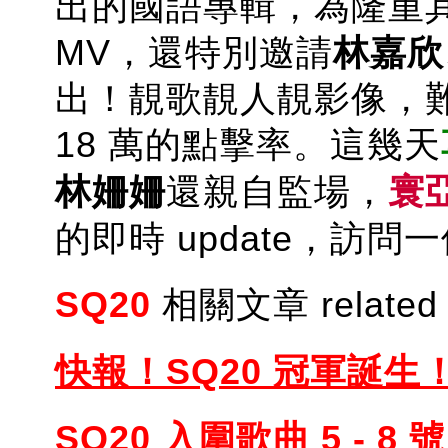
出的國語專輯，為隆重
MV，還特別邀請
林嘉欣
出！靚歌靚人靚影像，難怪
18 萬的點擊率。這幾天
林姍姍
還親自監場，
寰
的即時 update，訪
SQ20
相關文章 related a
快報！SQ20 冠軍誕生
SQ20 入圍歌曲 5 - 8