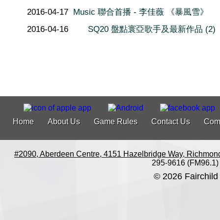
2016-04-17
Music 聯合首播 - 李佳薇 《暴風雪》
2016-04-16
SQ20 盤點寰亞歌手及最新作品 (2)
Home
About Us
Game Rules
Contact Us
Com
#2090, Aberdeen Centre, 4151 Hazelbridge Way, Richmon
295-9616 (FM96.1)
© 2026 Fairchild