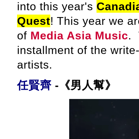
into this year's
Canadi
Quest
! This year we a
of
Media Asia Music
. 
installment of the writ
artists.
任賢齊
-《男人幫》