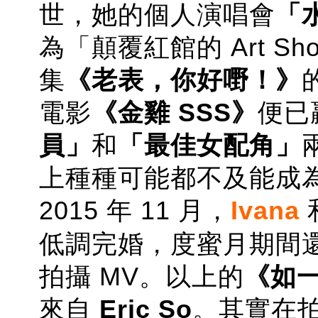
世，她的個人演唱會
「水
為「顛覆紅館的 Art S
集
《老表，你好嘢！》
電影
《金雞 SSS》
便已
員」
和
「最佳女配角」
上種種可能都不及能成
2015 年 11 月，
Ivana
低調完婚，度蜜月期間
拍攝 MV。以上的
《如
來自
Eric So
。其實在