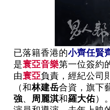
已落籍香港的
小齊任賢
是
寰亞
音樂
第一位簽約
由
寰亞
負責，經紀公司
（和
林建岳
合資，旗下
強
、
周麗淇
和
羅大佑
）
演員和導演，去年上映