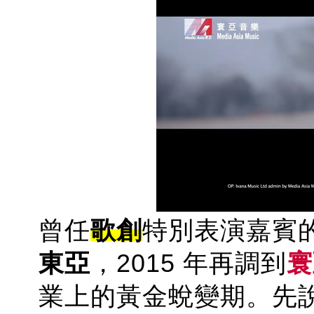
曾任
歌創
特別表演嘉賓
東亞
，2015 年再調到
寰
業上的黃金蛻變期。先