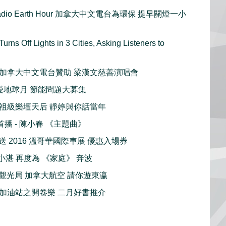
d Radio Earth Hour 加拿大中文電台為環保 提早關燈一小
Turns Off Lights in 3 Cities, Asking Listeners to
ung 加拿大中文電台贊助 梁漢文慈善演唱會
h 我愛地球月 節能問題大募集
ng 元祖級樂壇天后 靜婷與你話當年
合首播 - 陳小春 《主題曲》
ow 送 2016 溫哥華國際車展 優惠入場券
 林小湛 再度為 《家庭》 奔波
政府觀光局 加拿大航空 請你遊東瀛
 偷閒加油站之開卷樂 二月好書推介