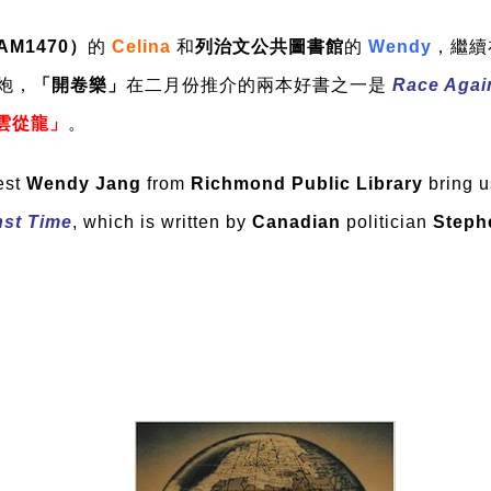
AM1470）
的
Celina
和
列治文公共圖書館
的
Wendy
，繼續
炮，
「開卷樂」
在二月份推介的兩本好書之一是
Race Agai
 雲從龍」
。
est
Wendy Jang
from
Richmond Public Library
bring u
nst Time
, which is written by
Canadian
politician
Steph