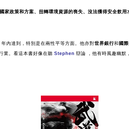
納入國家政策和方案、扭轉環境資源的喪失、沒法獲得安全飲用
5 年內達到，特別是在兩性平等方面。他亦對
世界銀行
和
國際
行業。看這本書好像在聽
Stephen
辯論 ，他有時風趣幽默