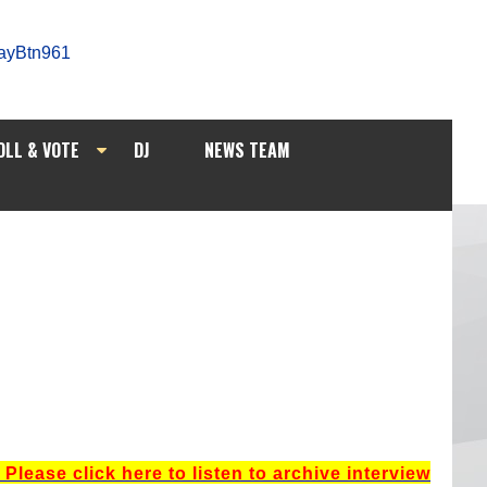
OLL & VOTE
DJ
NEWS TEAM
 click here to listen to archive interview