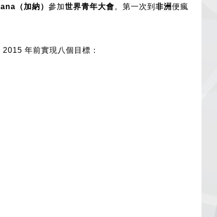
hana（
加納）
參加
世界青年大會
。第一次到
非洲
便瘋
 2015 年前實現八個目標：