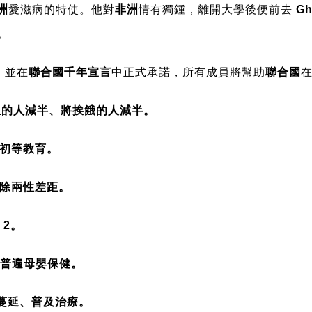
洲
愛滋病的特使。他對
非洲
情有獨鍾，離開大學後便前去
G
。
，並在
聯合國千年宣言
中正式承諾，所有成員將幫助
聯合國
在
為生的人減半、將挨餓的人減半。
成初等教育。
消除兩性差距。
 2。
實現普遍母嬰保健。
蔓延、普及治療。