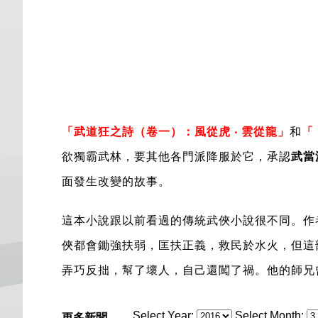
「
武道狂之詩（卷一）：風
從虎 ‧ 雲從龍
」
和
「
欲獨霸武林，要其他各門派降服於它，承認
武當
面發生改變的故事。
這本小說跟以前看過的傳統武俠小說很不同。作
俠都會鋤強扶弱，匡扶正義，救民於水火，但這
弄巧反拙，幫了壞人，自己還闖了禍。他的師兄
Select Year:
Select Month:
更多新聞