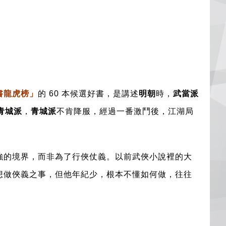
書龍虎榜
」
的 60 本候選好書，是
講述
明朝
時，
武當派
青城派
，
青城派
不肯降服，經過一番激鬥後，江湖局
強的境界，而非為了行俠仗義。以前武俠小說裡的大
想做俠義之事，但他年紀少，根本不懂如何做，往往