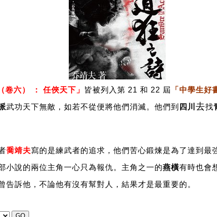
（卷六） ： 任俠天下」
皆被列入第 21 和 22 屆
「
中學生好
去
派
武功天下無敵，如若不從便將他們消滅。他們到
四川
找
者
喬靖夫
寫的是練武者的追求，他們苦心鍛煉是為了達到最
部小說的兩位主角一心只為報仇。主角之一的
燕橫
有時也會
曾告訴他，不論他有沒有幫對人，結果才是最重要的。