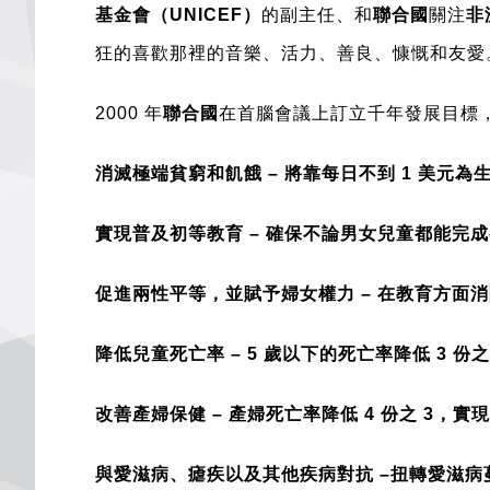
基金會（UNICEF）
的副主任、和
聯合國
關注
非
狂的喜歡那裡的音樂、活力、善良、慷慨和友愛
2000 年
聯合國
在首腦會議上訂立千年發展目標
消滅極端貧窮和飢餓 – 將靠每日不到 1 美元
實現普及初等教育 – 確保不論男女兒童都能完
促進兩性平等，並賦予婦女權力 – 在教育方面
降低兒童死亡率 – 5 歲以下的死亡率降低 3 份之
改善產婦保健 – 產婦死亡率降低 4 份之 3，
與愛滋病、瘧疾以及其他疾病對抗 –扭轉愛滋病