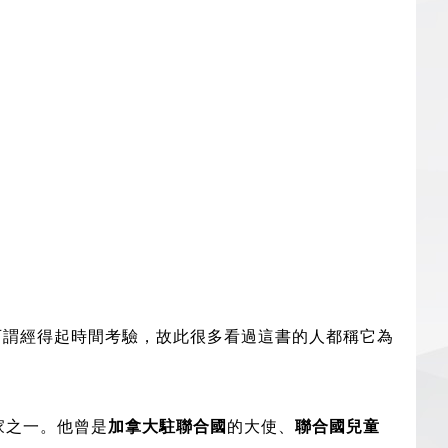
可謂經得起時間考驗，故此很多看過這書的人都稱它為
家之一。他曾是
加拿大駐聯合國
的大使、
聯合國兒童