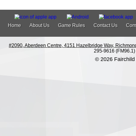
Home
About Us
Game Rules
Contact Us
Com
#2090, Aberdeen Centre, 4151 Hazelbridge Way, Richmon
295-9616 (FM96.1)
© 2026 Fairchild