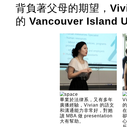
背負著父母的期望，
Viv
的
Vancouver Island U
畢業於法律系，又有多年
V
廣播經驗，Vivian 的語文
和溝通能力非常好，對她
在
讀 MBA 做 presentation
大有幫助。