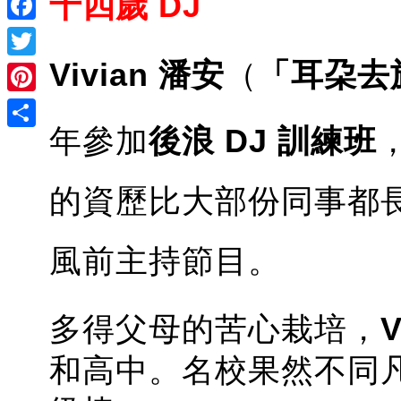
十四歲
DJ
Facebook
Vivian 潘安
（
「耳朶去
Twitter
Pinterest
年參加
後浪 DJ 訓練班
Share
的資歷比大部份同事都
風前主持節目。
多得父母的苦心栽培，
V
和高中。名校果然不同