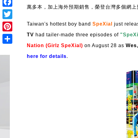
萬多本，加上海外預期銷售，榮登台灣多個網上
Facebook
Twitter
Taiwan's hottest boy band
SpeXial
just relea
TV
had tailer-made three episodes of
"SpeXi
Pinterest
Nation (Girlz SpeXial)
on August 28 as
Wes,
Share
here for details
.