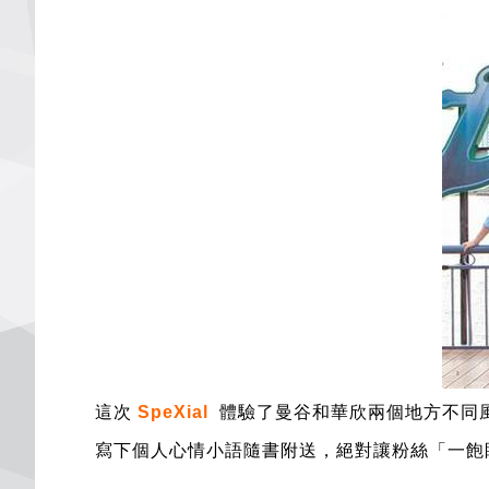
這次
SpeXial
體驗了曼谷和華欣兩個地方不同
寫下
個人心情小語
隨書附送
，絕對讓粉絲「一飽