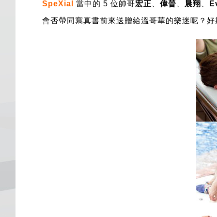
SpeXial
當中
的
5 位帥哥
宏正
、
偉晉
、
晨翔
、
E
會否帶同寫真書前來送贈給溫哥華的樂迷呢？好