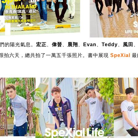
們的陽光氣息。
宏正
、
偉晉
、
晨翔
、
Evan
、
Teddy
、
風田
跟拍六天，總共拍了一萬五千張照片。書中展現
SpeXial
最