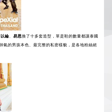
、
以綸
、
易恩
換了十多套造型，單是鞋的數量都讓泰國
帥氣的男孩本色、最完整的私密樣貌，是各地粉絲絕