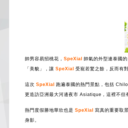
帥男容易招桃花，
SpeXial
帥氣的外型連泰國的
「美貌」，讓
SpeXial
受寵若驚之餘，反而有
這次
SpeXial
跑遍泰國的熱門景點，包括 Chi
更造訪亞洲最大河邊夜市 Asiatique，這
熱門度假勝地華欣也是
SpeXial
寫真的重要取
身影。