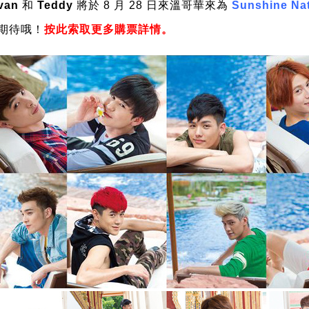
van
和
Teddy
將於 8 月 28
日
來溫哥華來為
Sunshine Nat
期待哦！
按此索取更多購票詳情。