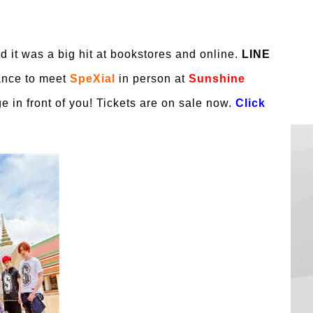
 it was a big hit at bookstores and online.
LINE
ance to meet
SpeXial
in person at
Sunshine
ge in front of you! Tickets are on sale now.
Click