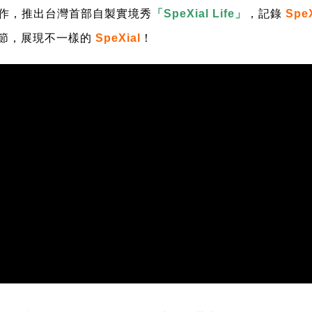
作，推出台灣首部自製實境秀
「SpeXial Life」
，記錄
Spe
節，展現不一樣的
SpeXial
！