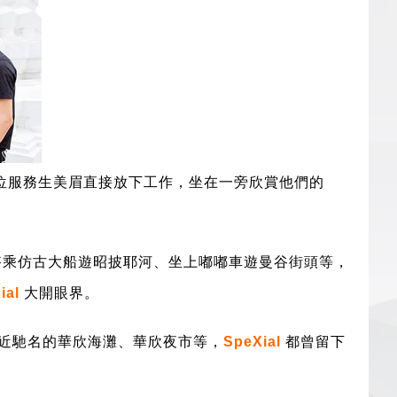
位服務生美眉直接放下工作，坐在一旁欣賞他們的
邊，搭乘仿古大船遊昭披耶河、坐上嘟嘟車遊曼谷街頭等，
ial
大開眼界。
近馳名的華欣海灘、華欣夜市等，
SpeXial
都曾留下