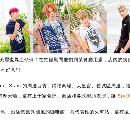
美眉也為之傾倒！在拍攝期間他們到某餐廳用膳，店內的幾
對不好意思。
lom、Siam 的周邊百貨、購物商場、大皇宮、舊城區周
裡不但有摩天輪，還有上千家食肆、商店和各式街頭表演，讓
SpeX
景地，沿途懷舊異國風的咖啡館、具代表性的火車站，還有遠