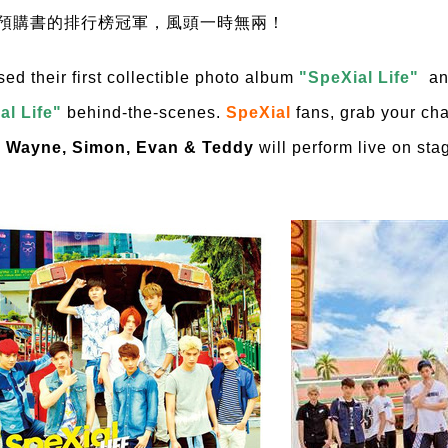
預購書的排行榜冠軍，風頭一時無兩！
sed their first collectible photo album
"SpeXial Life"
and
al Life"
behind-the-scenes.
SpeXial
fans, grab your ch
 Wayne, Simon, Evan & Teddy
will perform live on sta