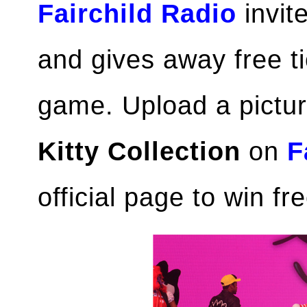
Fairchild Radio
invit
and gives away free t
game. Upload a pictu
Kitty Collection
on
F
official page to win fre