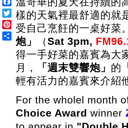
溫哥華的夏天在持續的
Facebook
樣的天氣裡最舒適的就
Twitter
受自己烹飪的一桌好菜
Pinterest
炮」
（
Sat 3pm,
FM96.
Share
得一手好菜的嘉賓為大
月，
「週末雙響炮」
的
輕有活力的嘉賓來介紹
For the wholel month o
Choice Award
winner
to appear in
"Double 