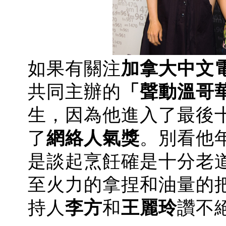
如果有關注
加拿大中文
共同主辦的
「聲動溫哥
生，因為他進入了最後
了
網絡人氣獎
。別看他
是談起烹飪確是十分老
至火力的拿捏和油量的
持人
李方
和
王麗玲
讚不