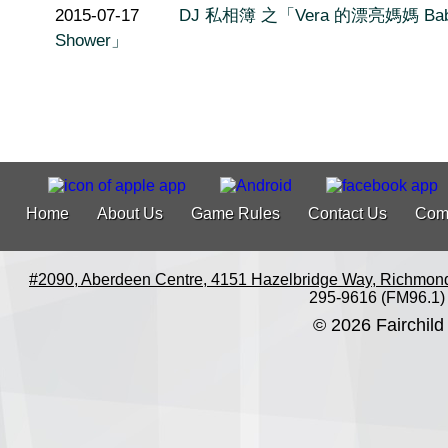
2015-07-17
DJ 私相簿 之「Vera 的漂亮媽媽 Ba
Shower」
Home
About Us
Game Rules
Contact Us
Com
#2090, Aberdeen Centre, 4151 Hazelbridge Way, Richmon
295-9616 (FM96.1)
© 2026 Fairchild