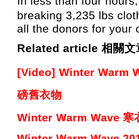
In less than four hours
breaking
3,235 lbs
clo
all the donors for your
Related article 相關文
[Video] Winter Wa
磅舊衣物
Winter Warm Wav
Winter Warm Wav