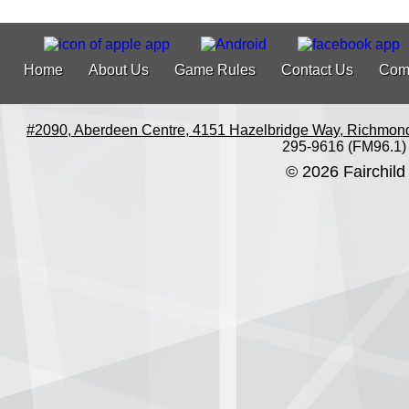
Home
About Us
Game Rules
Contact Us
Com
#2090, Aberdeen Centre, 4151 Hazelbridge Way, Richmon
295-9616 (FM96.1)
© 2026 Fairchild