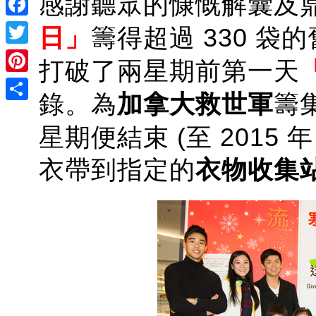
感謝聽眾的慷慨解囊及
Facebook
日」
籌得超過 330 袋的
Twitter
打破了兩星期前第一天
Pinterest
錄。為
加拿大救世軍
籌
Share
星期便結束 (至 2015 
衣帶到指定的
衣物收集