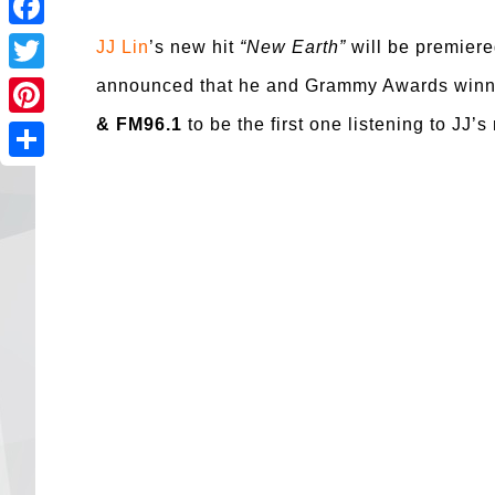
Facebook
JJ Lin
’s new hit
“New Earth”
will be premier
Twitter
announced that he and Grammy Awards win
& FM96.1
to be the first one listening to JJ’s
Pinterest
Share