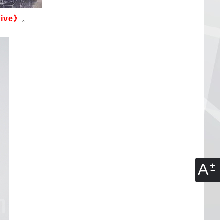
live》
。
A