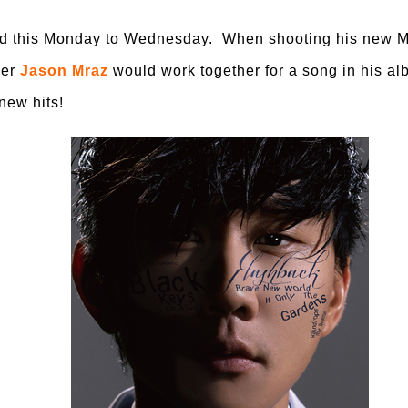
ed this Monday to Wednesday.
When shooting his new M
ner
Jason Mraz
would work together for a song in his al
 new hits!