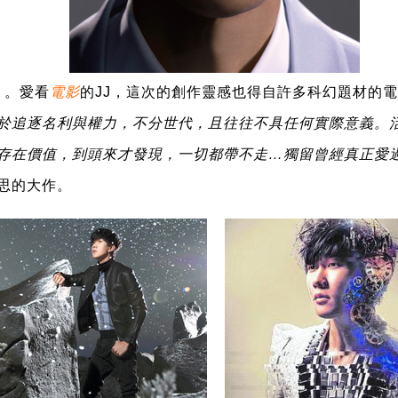
」。愛看
電影
的JJ，這次的創作靈感也得自許多科幻題材的
於追逐名利與權力，不分世代，且往往不具任何實際意義。
存在價值，到頭來才發現，一切都帶不走…獨留曾經真正愛
思的大作。