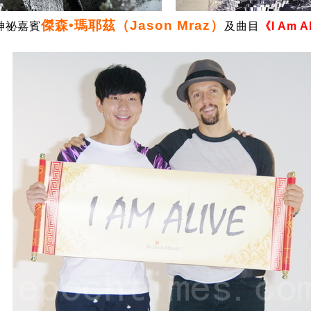
傑森•瑪耶茲（Jason Mraz）
神祕嘉賓
及曲目
《I Am A