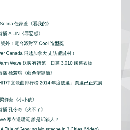
 Selina 任家萱《看我的》
合首播 A LIN《罪惡感》
arty 號外！電台派對至 Cool 造型獎
lyOver Canada 飛越加拿大 走訪聖誕村！
ter Warm Wave 送暖有禮第一日籌 3,010 磅舊衣物
聯合首播 徐若瑄《藍色聖誕節》
IT中文歌曲排行榜 2014 年度總選」票選已正式展
首播 梁靜茹《小小孩》
聯合首播 孔令奇《火不了》
m Wave 寒衣送暖流 誰是紙箱人？
A Tale of Growing Moustache in 3 Cities (Video)