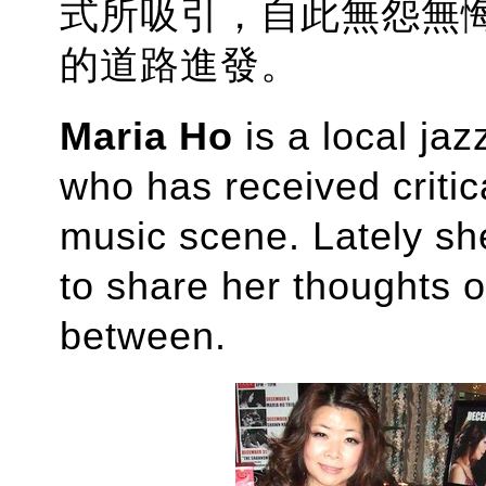
式所吸引，
自此無怨無
的道路進發。
Maria Ho
is a local jaz
who has received critica
music scene. Lately sh
to share her thoughts on
between.