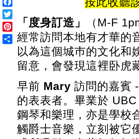
按此收聽該集訪
Facebook
「度身訂造」
（M-F 1p
Twitter
經常訪問本地有才華的
Pinterest
以為這個城巿的文化和
Share
留意，會發現這裡卧虎
早前
Mary
訪問的嘉賓 
的表表者。畢業於 UBC
鋼琴和樂理，亦是學校
觸爵士音樂，立刻被它