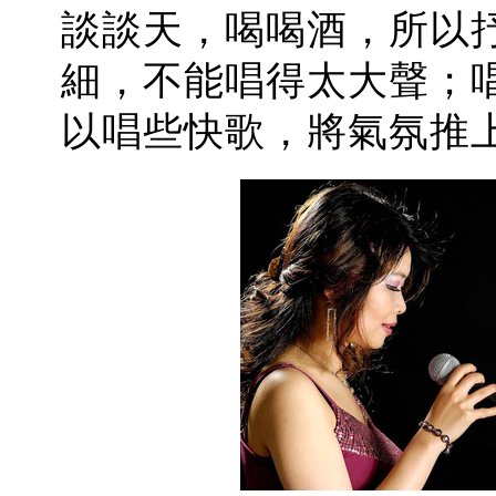
談談天，喝喝酒，所以
細，不能唱得太大聲；
以唱些快歌，將氣氛推