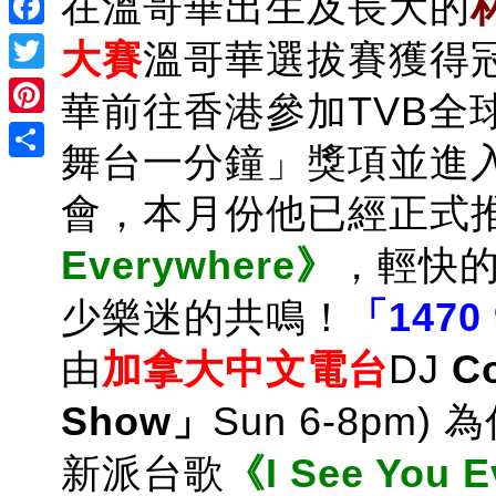
在溫哥華出生及長大的
Facebook
大賽
溫哥華選拔賽獲得
Twitter
華前往香港參加TVB全
Pinterest
舞台一分鐘」獎項並進
Share
會，本月份他已經正式
Everywhere》
，輕快的
少樂迷的共鳴！
「1470
由
加拿大中文電台
DJ
C
Show」
Sun 6-8pm
新派台歌
《I See You 