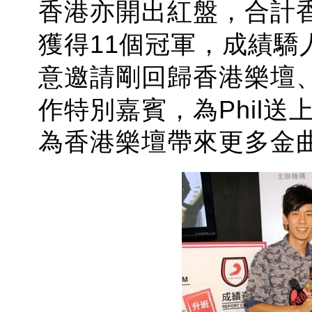
香港亦開出紅盤，
合計
獲得11個冠軍，成績驕
意邀請剛回歸香港樂壇
作特別嘉賓，為Phil
為香港樂壇帶來更多金