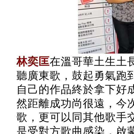
林奕匡
在溫哥華土生土
聽廣東歌，鼓起勇氣跑
自己的作品終於拿下好
然距離成功尚很遠，今
歌，更可以同其他歌手
是受對方歌曲感染，啟