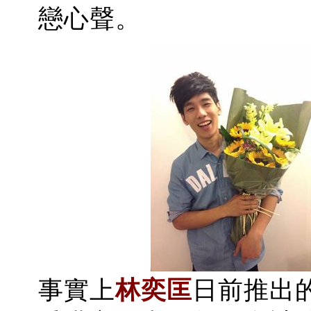
戀心聲。
事實上
林奕匡
日前推出