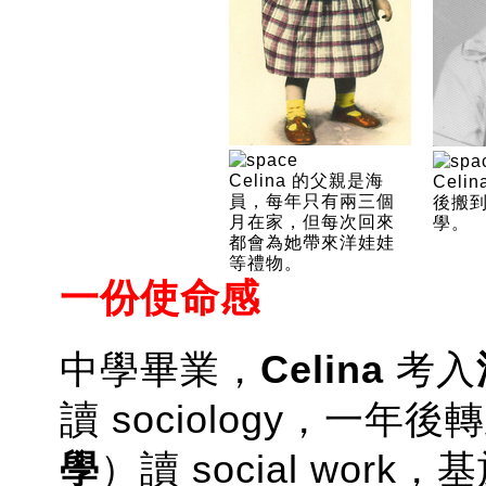
Celina 的父親是海
Cel
員，每年只有兩三個
後搬
月在家，但每次回來
學。
都會為她帶來洋娃娃
等禮物。
一份使命感
中學畢業，
Celina
考入
讀 sociology，一年後
學
）讀 social wo