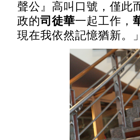
聲公』高叫口號，僅此
政的
司徒華
一起工作，
現在我依
然記憶猶新。