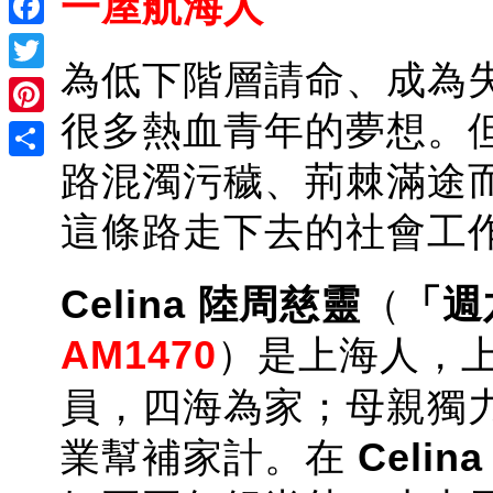
一屋航海人
Facebook
為低下階層請命、成為
Twitter
很多熱血青年的夢想。
Pinterest
路混濁污穢、荊棘滿途
Share
這條路走下去
的社會工
Celina 陸周慈靈
（
「週
AM1470
）是上海人，
員，四海為家；母親獨
業幫補家計。在
Celina