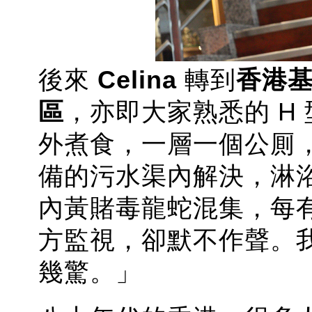
後來
Celina
轉到
香港
區
，亦即大家熟悉的 H
外煮食，一層一個公厠
備的污水渠內解決，淋
內黃賭毒龍蛇混集，每
方監視，卻默不作聲。
幾驚。」