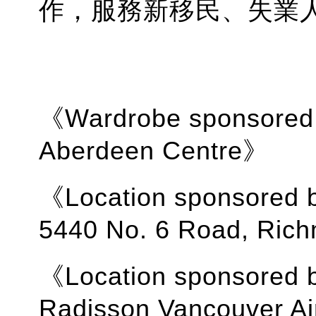
作，服務新移民、失業
《Wardrobe sponsored 
Aberdeen Centre》
《Location sponsored b
5440 No. 6 Road, Ri
《Location sponsored b
Radisson Vancouver Ai