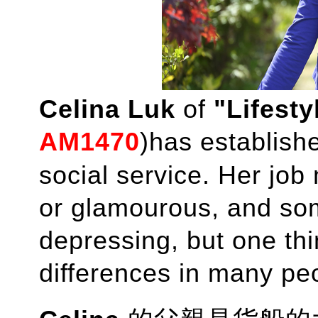
Celina Luk
of
"Lifest
AM1470
)has establish
social service. Her job
or glamourous, and som
depressing, but one thi
differences in many peo