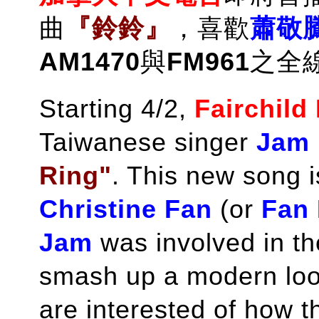
曲
『鈴鈴』
，喜歡
蕭敬
AM1470
與
FM961
之全
Starting 4/2,
Fairchild
Taiwanese singer
Jam 
Ring"
. This new song i
Christine Fan
(or
Fan 
Jam
was involved in th
smash up a modern loop 
are interested of how t