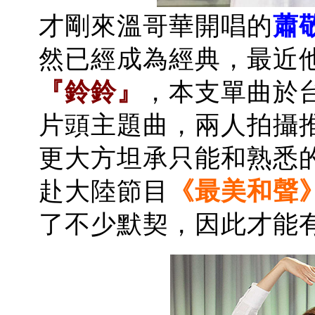
才剛來溫哥華開唱的
蕭
然已經成為經典，最近
『鈴鈴』
，本支單曲於
片頭主題曲，兩人拍攝
更
大方坦承只能和熟悉
赴大陸節目
《最美和聲
了不少默契，因此才能