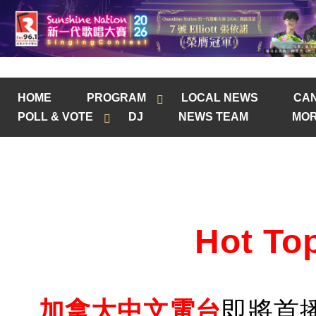
HOME
PROGRAM
LOCAL NEWS
CA
POLL & VOTE
DJ
NEWS TEAM
MOR
Hot T
加拿大中文電台
即將首