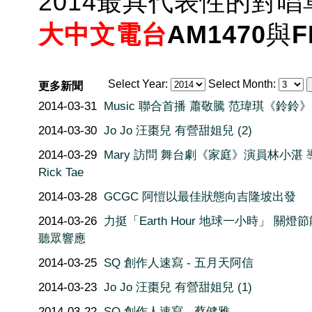
2014最具代表性的對唱
大中文電台
AM1470
與
F
Select Year:
Select Month:
更多新聞
2014-03-31
Music 聯合首播 蕭敬騰 范瑋琪《鈴鈴》
2014-03-30
Jo Jo 汪棗兒 有營甜姐兒 (2)
2014-03-29
Mary 訪問 舞台劇《家庭》演員林小湛 
Rick Tae
2014-03-28
GCGC 阿愷以最佳狀態向吉隆坡出發
2014-03-26
力挺「Earth Hour 地球一小時」 關燈節
聽眾響應
2014-03-25
SQ 創作人速寫 - 五月天阿信
2014-03-23
Jo Jo 汪棗兒 有營甜姐兒 (1)
2014-03-22
SQ 創作人速寫 - 蔡健雅