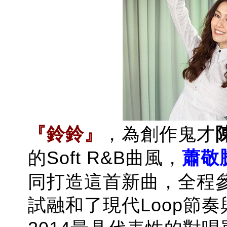
『鈴鈴』
，為
創作鬼才
的Soft R&B曲風，
蕭敬
同打造這首新曲，全程
試融和了現代Loop節