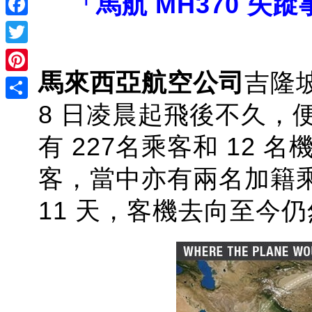
「馬航 MH370 失蹤事件
Facebook
Twitter
馬來西亞航空公司
吉隆
Pinterest
8 日凌晨起飛後不久，
Share
有
227名乘客和 12
客，
當中
亦有兩名加籍
11 天，客機去向至今