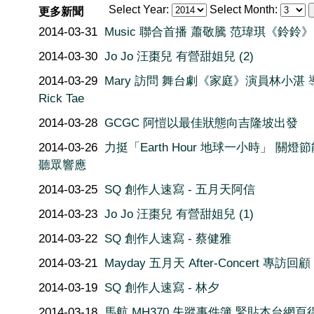
Select Year:
Select Month:
更多新聞
2014-03-31
Music 聯合首播 蕭敬騰 范瑋琪《鈴鈴》
2014-03-30
Jo Jo 汪棗兒 有營甜姐兒 (2)
2014-03-29
Mary 訪問 舞台劇《家庭》演員林小湛 
Rick Tae
2014-03-28
GCGC 阿愷以最佳狀態向吉隆坡出發
2014-03-26
力挺「Earth Hour 地球一小時」 關燈節
聽眾響應
2014-03-25
SQ 創作人速寫 - 五月天阿信
2014-03-23
Jo Jo 汪棗兒 有營甜姐兒 (1)
2014-03-22
SQ 創作人速寫 - 蔡健雅
2014-03-21
Mayday 五月天 After-Concert 專訪回顧
2014-03-19
SQ 創作人速寫 - 林夕
2014-03-18
馬航 MH370 失蹤事件簿 緊貼本台網頁