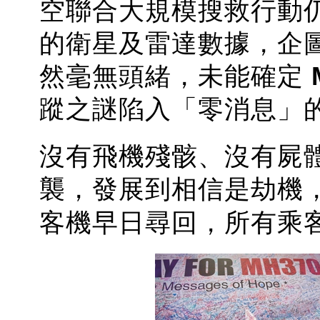
空聯合大規模搜救行動
的衛星及雷達數據，企
然毫無頭緒
，
未能確定
蹤之謎陷入「零消息」
沒有飛機殘骸、沒有屍
襲，發展到相信是劫機
客機
早日尋回，所有乘