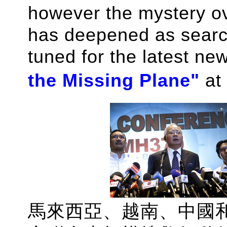
however the mystery ov
has deepened as searc
tuned
for the latest ne
the Missing Plane"
at
馬來西亞、越南、中國