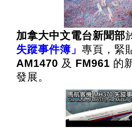
加拿大中文電台新聞部
失蹤事件簿」
專頁，緊
AM1470
及
FM961
的
發展。