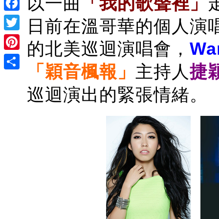
以一曲
「我的歌聲裡」
Facebook
日前在溫哥華的個人演
Twitter
的北美巡迴演唱會，
Wa
Pinterest
「
穎音楓報」
主持人
捷
Share
巡迴演出的緊張情緒。