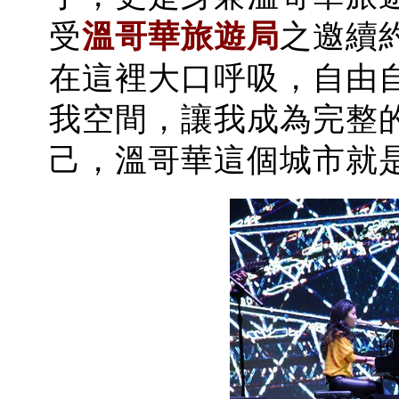
受
溫哥華旅遊局
之邀續
在這裡大口呼吸，自由
我空間，讓我成為完整
己，溫哥華這個城市就