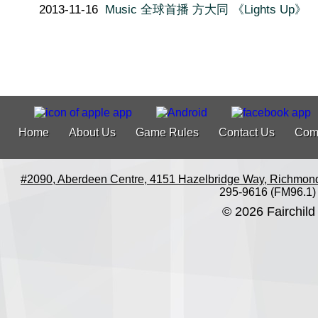
2013-11-16
Music 全球首播 方大同 《Lights Up》
Home
About Us
Game Rules
Contact Us
Com
#2090, Aberdeen Centre, 4151 Hazelbridge Way, Richmon
295-9616 (FM96.1)
© 2026 Fairchild