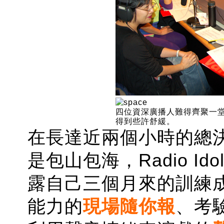
四位資深廣播人難得齊聚一堂，
得到些許舒緩。
在長達近兩個小時的總
是包山包海，Radio I
露自己三個月來的訓練
能力的
現場隨你報
、考