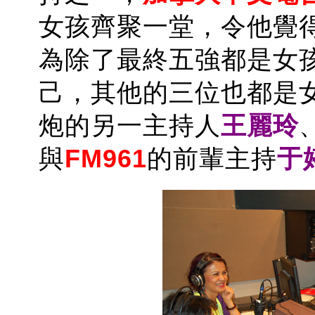
女孩齊聚一堂，令他覺
為除了最終五強都是女
己，其他的三位也都是
炮的另一主持人
王麗玲
與
FM961
的前輩主持
于