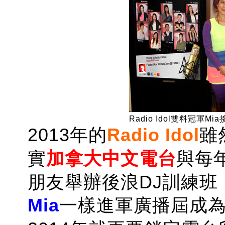
Radio Idol雙料冠軍
2013年的
Radio Idol
雖
實
加拿大中文電台
與每
朋友舉辦後浪DJ訓練
Mia
一樣進軍廣播屆成