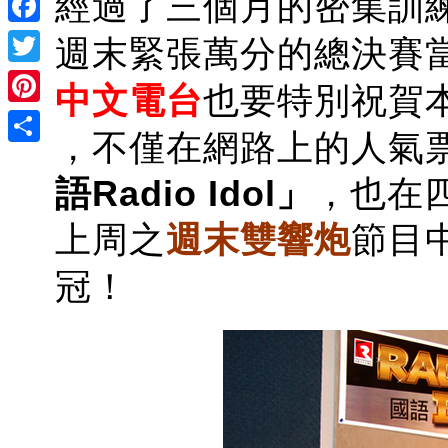
經過了三個月的密集訓練
Facebook
週末緊張萬分的總決賽
Twitter
中文電台
也要特別祝賀
Pinterest
，不僅在網路上的人氣
Share
語Radio Idol」
，也在
上周之
週末雙響炮
節目
冠！