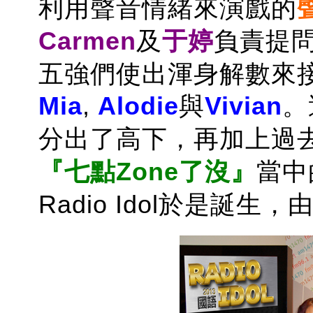
利用聲音情緒來演戲的
Carmen
及
于婷
負責提
五強們使出渾身解數來
Mia
,
Alodie
與
Vivian
。
分出了高下，再加上過
『
七點Zone了沒
』
當中
Radio Idol於是誕生，