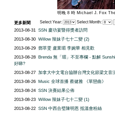
明晚 8 時 Michael J. Fox T
Select Year:
Select Month:
更多新聞
2013-08-31
SSN 慶功宴暨得獎者訪問
2013-08-30
Willow 辣妹子七十二變 (2)
2013-08-29
鄧萃雯 盧業瑂 李婉華 相見歡
2013-08-28
Brenda 無「瑂」不至專欄 - 點解 Sunshi
好睇?
2013-08-27
加拿大中文電台協辦台灣文化節梁文音
2013-08-26
Music 全球首播 蔡健雅 《單戀曲》
2013-08-24
SSN 決賽結果公佈
2013-08-23
Willow 辣妹子七十二變 (1)
2013-08-22
SSN 中西合璧陳明恩 抵溫會粉絲