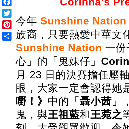
Corinna's Pr
Facebook
今年
Sunshine Nation
Twitter
族裔，只要熱愛中華文
Pinterest
Sunshine Nation
一份
Share
心」的「鬼妹仔」
Cori
月 23 日的決賽擔任
眼，大家一定會認得她是 
嘢！》
中的「
聶小茜
」
鬼，與
王祖藍
和
王菀之
刻，大受觀眾歡迎，令