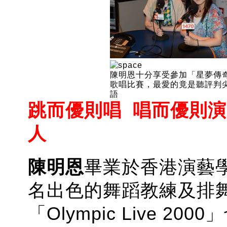
陳明恩十分享受參加「星夢傳
歌唱比賽，最愛的竟是聽評判
語
跳而優則唱 唱而優則演
人
陳明恩
畢業於香港演藝
名出色的舞蹈教練及排
「Olympic Live 2