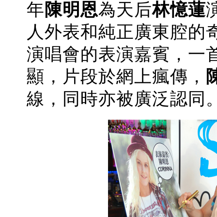
年
陳明恩
為天后
林憶蓮
人外表和純正廣東腔的
演唱會的表演嘉賓，一
顯，片段於網上瘋傳，
線，同時亦被廣泛認同