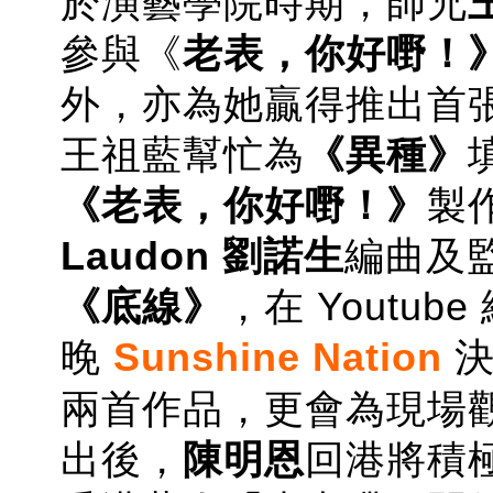
於演藝學院時期，師兄
參與《
老表，你好嘢！
外，亦為她贏得推出首
王祖藍幫忙為
《異種》
《老表，你好嘢！》
製
Laudon 劉諾生
編曲及
《底線》
，在 Youtu
晚
Sunshine Nation
決
兩首作品，更會為現場
出後，
陳明恩
回港將積極