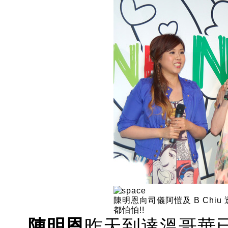
陳明恩向司儀阿愷及 B Ch
都怕怕!!
陳明恩
昨天到達溫哥華