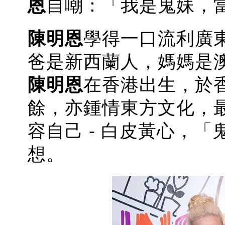
恩
自嘲：「我是鬼妹，當
陳明恩
學得一口流利廣
爸是新西蘭人，媽媽是
陳明恩
在香港出生，於
餘，亦鍾情東方文化，
容自己 - 白皮黃心，
想。