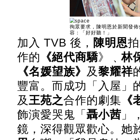
徇眾要求，陳明恩於新聞發佈會上
容：「好好聽！」
加入 TVB 後，
陳明恩
拍
作的
《絕代商驕
》﹑
林
《名媛望族》
及
黎耀祥
豐富。而成功「入屋」
及
王苑之
合作的劇集
《
飾演愛哭鬼「
聶小茜
」
鏡，深得觀眾歡心。她