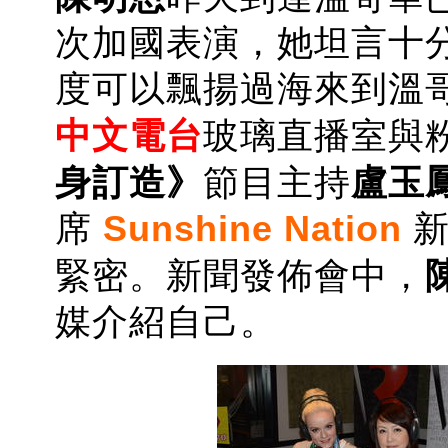
次加國表演，她坦言十
度可以飄揚過海來到溫
中文電台
玻璃直播室與
身訂造》
節目主持
盧玉
席
Sunshine Nation
緊密。新聞發佈會中，
媒介紹自己。