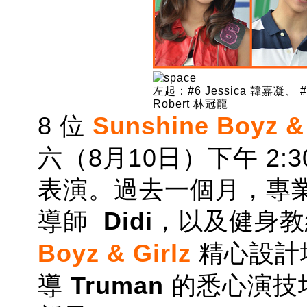
左起：#6 Jessica 韓嘉凝、 #
Robert 林冠龍
8 位
Sunshine Boyz & 
六（8月10日）下午 2
表演。過去一個月，專
導師
Didi
，以及健身
Boyz & Girlz
精心設計
導
Truman
的悉心演技