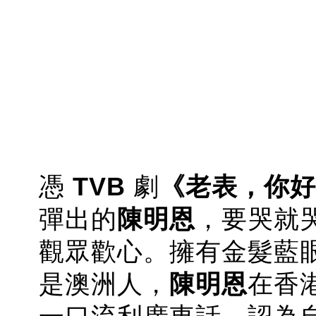
憑
TVB
劇
《老表，你好
彈出的
陳明恩
，要哭就
觀眾歡心。擁有金髮藍
是澳洲人，
陳明恩
在香