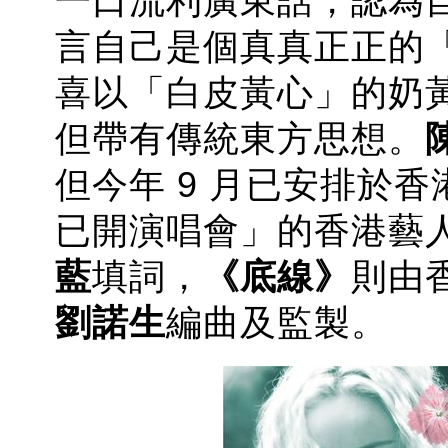
一口流利廣東話，認為
言自己是個真真正正的
喜以「白皮黃心」的奶黃
但帶有傳統東方思想。
但今年 9 月已安排於
已開演唱會」的香港藝
藍
填詞，
《底線》
則由
劉諾生
編曲及監製。