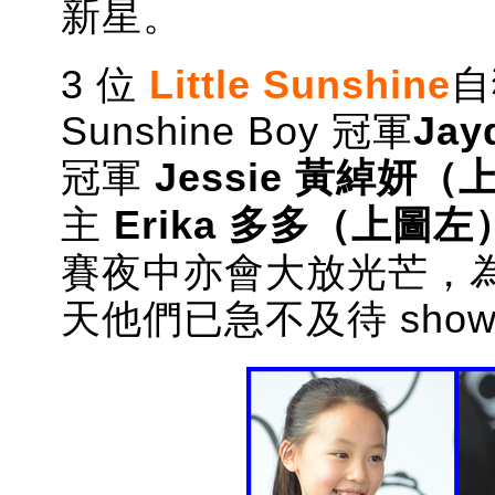
新星。
3 位
Little Sunshine
自
Sunshine Boy 冠軍
Ja
冠軍
Jessie
黃綽妍
（
主
Erika
多多
（上圖左
賽夜中亦會大放光芒，
天他們已急不及待 show