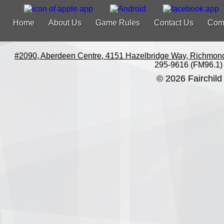
Home
About Us
Game Rules
Contact Us
Com
#2090, Aberdeen Centre, 4151 Hazelbridge Way, Richmon
295-9616 (FM96.1)
© 2026 Fairchild