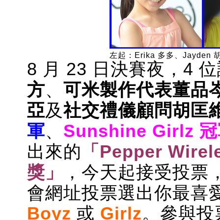
左起：Erika 多多、Jayden 
8 月 23 日決賽夜，4
方
、
可米製作代表董品
亞
及
社交禮儀顧問胡匡
軍
、
Sunshine Girlz 
出來的
「Pepper Wire
獎」
，今天起接受投票
會網址投票選出你最喜
Boyz
或
Girlz
。參與投