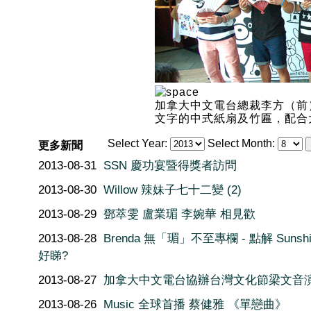
加拿大中文電台總裁李方（前）跟 8位
文字的中式紙扇及竹匾，配合
Select Year:
Select Month:
更多新聞
2013-08-31
SSN 慶功宴暨得獎者訪問
2013-08-30
Willow 辣妹子七十二變 (2)
2013-08-29
鄧萃雯 盧業瑂 李婉華 相見歡
2013-08-28
Brenda 無「瑂」不至專欄 - 點解 Sunshi
好睇?
2013-08-27
加拿大中文電台協辦台灣文化節梁文音
2013-08-26
Music 全球首播 蔡健雅 《單戀曲》