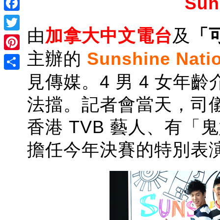
Sun
Facebook
由
加拿大中文電台
及
「
Twitter
主辦的
Sunshine Nati
Pinterest
見傳媒。4 男 4 女年齡介
Share
法擋。記者會當天，司
香港 TVB 藝人、有「
擔任今年決賽的特別表