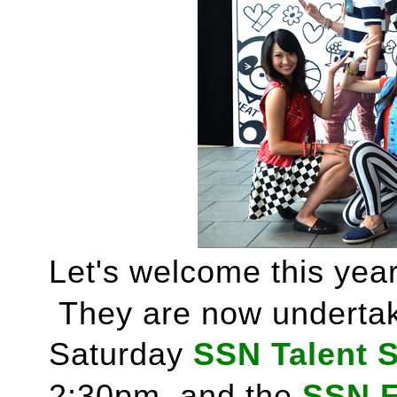
Let's welcome this yea
They are now undertaki
Saturday
SSN Talent
2:30pm, and the
SSN F