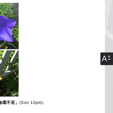
A
無瑂不至
」
(Sun 12pm)。