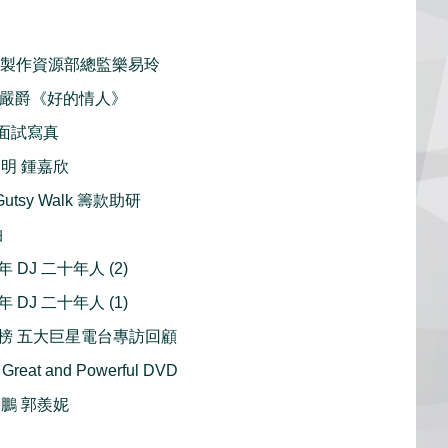
VB 製作資源部總監樂易玲
首播 嚴爵《好的情人》
ne 面試寫真
明 鍾嘉欣
utsy Walk 籌款助研
柏
十年 DJ 二十年人 (2)
十年 DJ 二十年人 (1)
榜 五大巨星電台專訪回顧
Great and Powerful DVD
鵬 郭羨妮