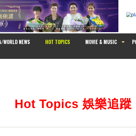
A/WORLD NEWS
HOT TOPICS
MOVIE & MUSIC
P
Hot Topics 娛樂追蹤