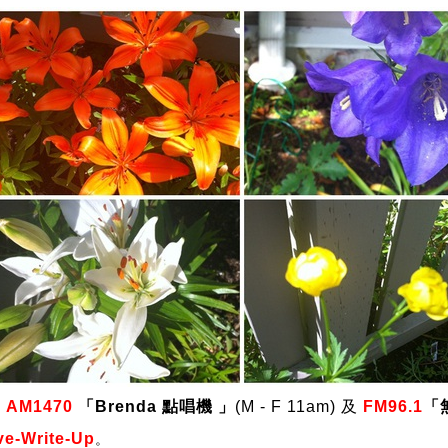
 
AM1470
 「
Brenda 點唱機
 」
(M - F 11am) 及
 FM96.1
「
ve-Write-Up
。