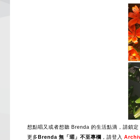
想點唱又或者想聽 
Brenda
 的生活點滴，請鎖定 
更多
Brenda
 無「瑂」不至專欄
，請登入 
Archi