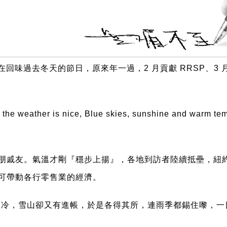
在回味過去冬天的節日，原來年一過，2 月貢獻 RRSP、3 
the weather is nice, Blue skies, sunshine and warm temp
友。氣溫才剛『穩步上揚』，各地到訪者陸續抵壘，紐約、香港
可帶動各行零售業的經濟。
冬天不太冷，雪山卻又有進帳，於是各得其所，連雨季都錫住嚟，一日