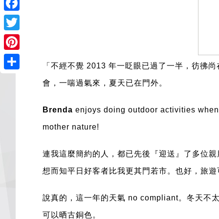
Facebook
Twitter
Pinterest
「不經不覺 2013 年一眨眼已過了一半，彷彿尚
Share
會，一喘過氣來，夏天已在門外。
Brenda
enjoys doing outdoor activities when 
mother nature!
連我這麼簡約的人，都已先後『迎送』了多位親朋戚
想而知平日好客者比我更其門若市。也好，旅遊
說真的，這一年的天氣 no compliant。
可以晒古銅色。