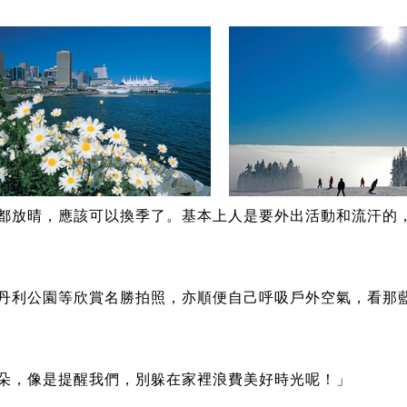
都放晴，應該可以換季了。基本上人是要外出活動和流汗的，
丹利公園等欣賞名勝拍照，亦順便自己呼吸戶外空氣，看那
朵，像是提醒我們，別躲在家裡浪費美好時光呢！」