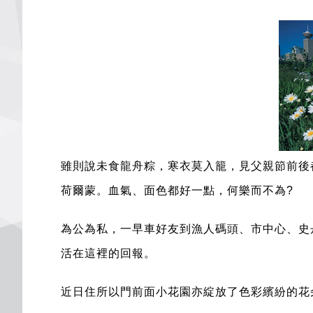
雖則說未食龍舟粽，寒衣莫入籠，見父親節前後
荷爾蒙。血氣、面色都好一點，何樂而不為?
為公為私，一早車好友到漁人碼頭、市中心、史
活在這裡的回報。
近日住所以門前面小花園亦綻放了色彩繽紛的花