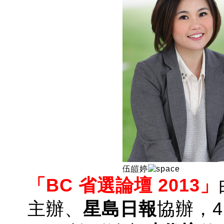
伍皚婷
「BC 省選論壇 2013」
主辦、
星島日報
協辦，4 