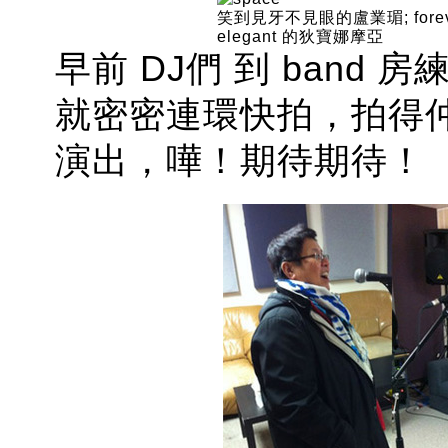
笑到見牙不見眼的盧業瑂; forev
elegant 的狄寶娜摩亞
早前 DJ們 到 band
就密密連環快拍，拍得
演出，嘩！期待期待！