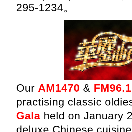
295-1234。
Our
AM1470
&
FM96.1
practising classic oldie
Gala
held on January 2
deluxe Chinese cuisine