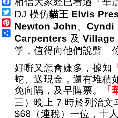
相信大家經已看過
「
華
Facebook
DJ 模仿
貓王 Elvis Pres
Twitter
Newton John
、
Cyndi
Pinterest
Carpenters
及
Village
Share
掌，值得向他們說聲「你
好嘢又怎會嫌多，據知
蛇、送現金，還有堆積
免向隅，及早購票。
「
三）晚上 7 時
於列治文
$68（連稅）一位，十人一