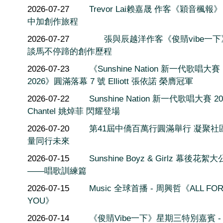
2026-07-27
Trevor Lai赖嘉晟 作客《穎音楓報
中加創作旅程
2026-07-27
張與辰越洋作客《俊䝼vibe一
談馬不停蹄的創作歷程
2026-07-23
《Sunshine Nation 新一代歌唱大賽
2026》圓滿落幕 7 號 Elliott 張依諾 榮膺冠軍
2026-07-22
Sunshine Nation 新一代歌唱大賽 20
Chantel 姚焯菲 閃耀登場
2026-07-20
第41屆中僑百萬行圓滿舉行 凝聚社
量同行未來
2026-07-15
Sunshine Boyz & Girlz 幕後花絮
——唱歌訓練篇
2026-07-15
Music 全球首播 - 周興哲《ALL FO
YOU》
2026-07-14
《俊䝼Vibe一下》星期三特別嘉賓 -