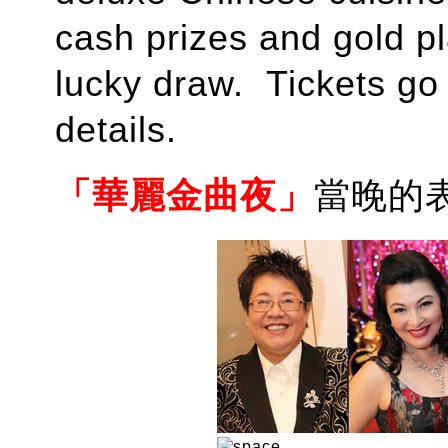
cash prizes and gold p
lucky draw. Tickets go 
details.
「華麗金曲夜」
當晚的表