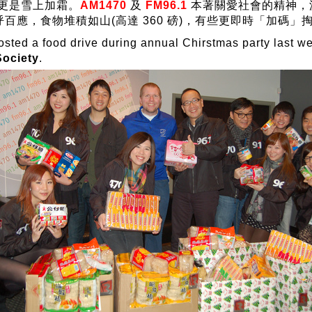
更是雪上加霜。
AM1470
及
FM96.1
本著關愛社會的精神，
百應，食物堆積如山(高達 360 磅)，有些更即時「加碼」
sted a food drive during annual Chirstmas party last w
ociety
.