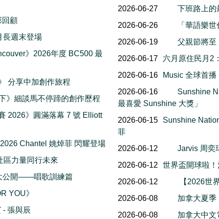
2026-06-27
下班路上的
精彩回顧
2026-06-26
「華語樂世
al 八月長週末登場
2026-06-19
父親節將至
couver》2026年度 BC500 最
2026-06-17
六月原住民月2
2026-06-16
Music 全球首
楓報》 分享中加創作旅程
2026-06-16
Sunshin
一下》細談馬不停蹄的創作歷程
最喜愛 Sunshine 大獎」
 2026》圓滿落幕 7 號 Elliott
2026-06-15
Sunshine Na
菲
 2026 Chantel 姚焯菲 閃耀登場
2026-06-12
Jarvis
社區力量同行未來
2026-06-12
世界盃開球啦！
幕後花絮大公開——唱歌訓練篇
2026-06-12
【2026世
OR YOU》
2026-06-08
加拿大夏季
- 張與辰
2026-06-08
加拿大中文電台