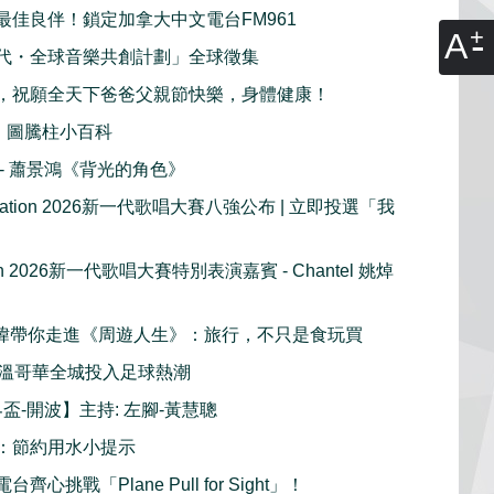
最佳良伴！鎖定加拿大中文電台FM961
A
代・全球音樂共創計劃」全球徵集
，祝願全天下爸爸父親節快樂，身體健康！
：圖騰柱小百科
播 - 蕭景鴻《背光的角色》
e Nation 2026新一代歌唱大賽八強公布 | 立即投選「我
tion 2026新一代歌唱大賽特別表演嘉賓 - Chantel 姚焯
 周奕瑋帶你走進《周遊人生》：旅行，不只是食玩買
溫哥華全城投入足球熱潮
界盃-開波】主持: 左腳-黃慧聰
：節約用水小提示
齊心挑戰「Plane Pull for Sight」！