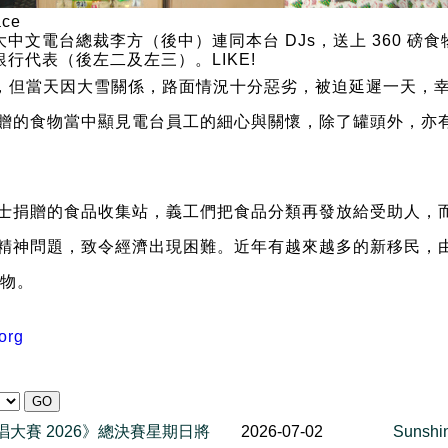
大中文電台總裁李方（後中）連同本台 DJs，送上 360 磅
銀行代表（後左二及左三）。LIKE!
物，但當天因大雪關係，路面情況十分惡劣，被迫延遲一天，幸
贈的食物當中顯見電台員工的細心與關懷，除了罐頭外，亦
士捐贈的食品收集站，義工們把食品分類再發放給受助人，
精神問題，致令經濟出現困難。近年有越來越多的新移民，
食物。
org
一代歌唱大賽 2026》總決賽星期日將
2026-07-02
Sunsh