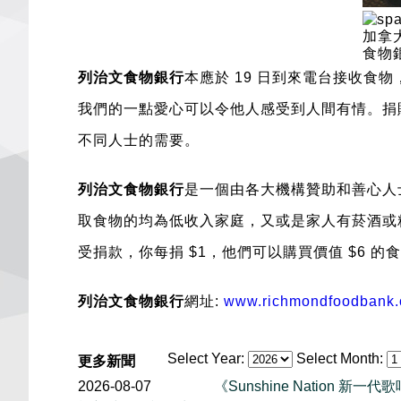
加拿
食物
列治文食物銀行
本應
於
19 日到來電台接收食
我們的一點愛心可以令他人感受到人間有情。捐
不同
人士的需要。
列治文食物銀行
是一個由各大機構贊助和善心人
取食物的均為低收入家庭，又或是家人有菸酒或
受捐款，你每捐 $1，他們可以購買價值 $6 的
列治文食物銀行
網址:
www.richmondfoodbank.
Select Year:
Select Month:
更多新聞
2026-08-07
《Sunshine Nation 新