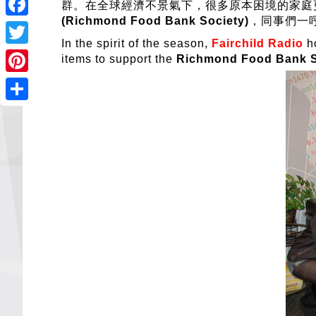
群。在全球經濟不景氣下，很多原本困境的家庭
(Richmond Food Bank Society)
，同事們一呼
Facebook
In the spirit of the season,
Fairchild Radio
ho
Twitter
items to support the
Richmond Food Bank S
Pinterest
Share