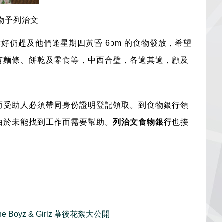
食物予列治文
好仍趕及他們逢星期四黃昏 6pm 的食物發放，希望
有麵條、餅乾及零食等，中西合璧，各適其適，顧及
而受助人必須帶同身份證明登記領取。
到食物銀行領
由於未能找到工作而需要幫助。
列治文食物銀行
也接
ine Boyz & Girlz 幕後花絮大公開