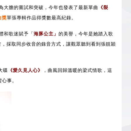
為大膽的嘗試和突破，今年也發表了最新單曲
《裂
曲獎
單張專輯作品得獎數最高紀錄。
體和歌迷賦予「
海豚公主」
的美譽，今年是她踏入歌
主旨，採取同步收音的錄音方式，讓觀眾聽到看到張靚穎
大碟
《愛久見人心》
，
曲風回歸溫暖的梁式情歌，
這
蜜心事。