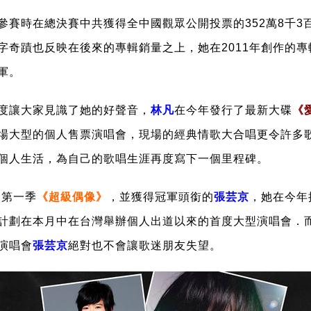
參賽時在總決賽中共獲得全中國觀眾公開投票的352萬8千3
字奇蹟也反映在後來的專輯銷量之上，她在2011年創作的專
軍。
度讓大家見識了她的好聲音，
林凡
在今年發行了最新大碟
《
場大型的個人售票演唱會，現場的經典情歌大合唱更令許多
個人生活，為自己的歌唱生涯再度寫下一個里程碑。
目第一季
《超級偶像》
，並獲得冠軍頭銜的
張芸京
，她在今年
計劃在本月中在台灣舉辦個人出道以來的首度大型演唱會．
演唱會
張芸京
絕對也不會讓歌迷朋友失望。