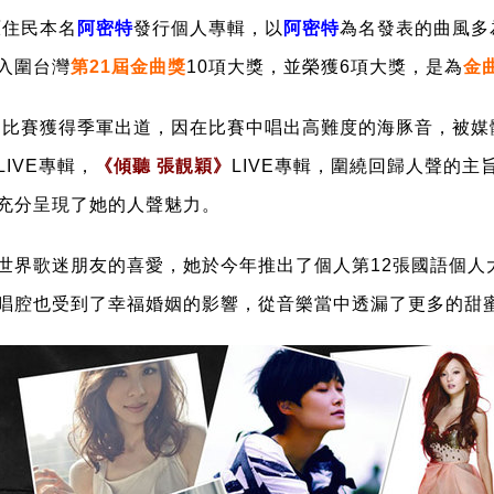
原住民本名
阿密特
發行個人專輯，以
阿密特
為名發表的
曲風多
入圍台灣
第21屆金曲獎
10項大獎，並榮獲6項大獎，是為
金
」
比賽獲得季軍出道，因在比賽中唱出高難度的海豚音，被媒
IVE專輯，
《
傾聽 張靚穎》
LIVE專輯，圍繞回歸人聲的
充分呈現了她的人聲魅力。
世界歌迷朋友的喜愛，她於今年推出了個人第12張國語個人
唱腔也受到了幸福婚姻的影響，從音樂當中透漏了更多的甜