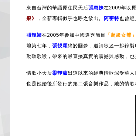
來自台灣的華語原住民天后
張惠妹
在2009年以
痕》
，全新專輯似乎也呼之欲出。
阿密特
也
曾經
張靚穎
在
2005年參加中國選秀節目
「超級女聲
壇第七年，
張靚穎
終於圓夢，邀請歌迷一起錄製L
動聽歌喉，帶來的最直接真實的震撼與感動，也
情歌小天后
梁靜茹
出道以來的經典情歌深受華人
也是她婚後所發行的第二張音樂作品，她的情歌