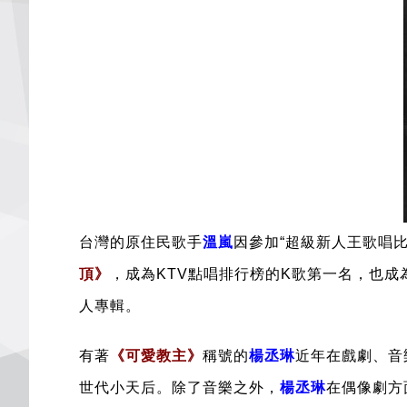
台灣的原住民歌手
溫嵐
因參加“超級新人王歌唱
頂
》
，成為KTV點唱排行榜的K歌第一名，也
人專輯。
有著
《可愛教主》
稱號的
楊丞琳
近年在戲劇、音
世代小天后。除了音樂之外，
楊丞琳
在偶像劇方