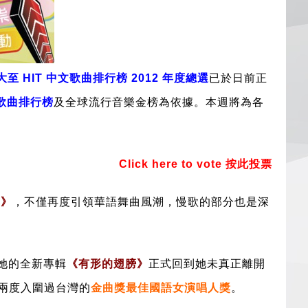
至 HIT 中文歌曲排行榜 2012 年度總選
已於日前正
文歌曲排行榜
及全球流行音樂金榜為依據。本週將為各
Click here to vote 按此投票
e》
，不僅再度引領華語舞曲風潮，慢歌的部分也是深
她的全新專輯
《有形的翅膀》
正式回到她未真正離開
兩度入圍過台灣的
金曲獎最佳國語女演唱人獎
。