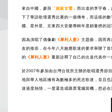
來自中國，參與
「超級女聲」
而出道的
李宇春，
下了華語歌壇選秀比賽的一個傳奇，而這樣的數
國、星外星、京東四大音樂專輯年度銷量榜的冠
因為演唱了偶像劇
《
犀利人妻
》
主題曲
，因而再
友的推崇，在今年八月她應歌迷的要求舉辦了
首
的
《
犀利人妻
》
重新詮釋了自己的出道代表作一
於2007年參加由台灣台視所主辦的歌唱選秀節
地與華人地區擁有為數極多的死忠歌迷，並且也
迷過度熱情，一度還造成購票電腦當機，想必在