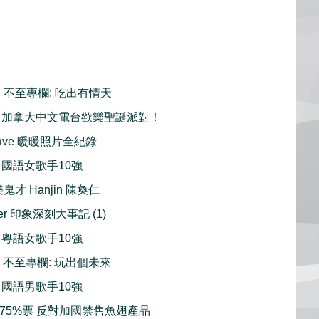
瑂」不至專欄: 吃出有情天
Party 加拿大中文電台歡樂聖誕派對！
m Wave 暖暖照片全紀錄
總選 國語女歌手10強
鬼才 Hanjin 陳奐仁
nder 印象深刻大事記 (1)
總選 粵語女歌手10強
瑂」不至專欄: 玩出個未來
總選 國語男歌手10強
t 超過75%票 反對加國禁售魚翅產品