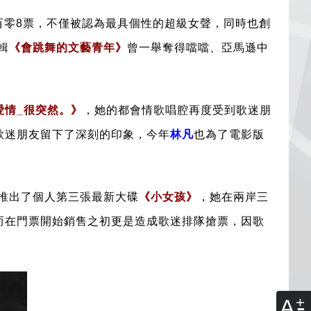
百零8票，不僅被認為最具個性的
超級女聲
，同時也創
輯
《會跳舞的文藝青年》
曾一舉奪得噹噹、亞馬遜中
愛情_很突然。》
，她的都會情歌唱腔再度受到歌迷朋
歌迷朋友留下了深刻的印象，今年
林凡
也為了電影版
推出了個人第三張最新大碟
《小女孩》
，她在兩岸三
而在門票開始銷售之初更是造成歌迷排隊搶票，因歌
A