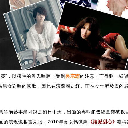
比賽”，以獨特的溫氏唱腔，受到
吳宗憲
的注意，而得到一紙唱
成為男女對唱的國歌，因此在演藝圈走紅。而在今年所發表的
樂等演藝事業可說是如日中天，出過的專輯銷售總量突破數百
面的表現也相當亮眼，2010年更以偶像劇
《海派甜心》
獲得