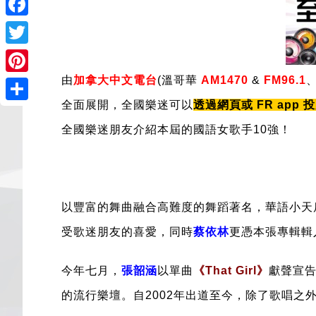
Facebook
Twitter
由
加拿大中文電台
(溫哥華
AM1470
&
FM96.1
Pinterest
全面展開，全國樂迷可以
透過網頁或 FR app 
Share
全國樂迷朋友介紹本屆的國語女歌手10強！
以豐富的舞曲融合高難度的舞蹈著名，華語小天
受歌迷朋友的喜愛，
同時
蔡依林
更
憑本張專輯輯入
今年七月，
張韶涵
以單曲
《That Girl》
獻聲宣
的流行樂壇。
自2002年出道至今，除了歌唱之