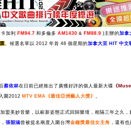
、卡加利
FM94.7
和多倫多
AM1430
&
FM88.9
)主辦的
加拿大
投票
。候選名單以 2012 年首 48 個星期的
加拿大至 HIT 中
后
蔡依林
在日前已經推出了廣獲好評的個人最新大碟
《Mus
圍2012
MTV EMA《最佳亞洲藝人大獎》
。
告加盟美妙音樂，以嶄新姿態正式回歸樂壇，相隔三年之久，
外，
張韶涵
曾被提名兩度入圍台灣
金鐘獎最佳女主角
，還有也