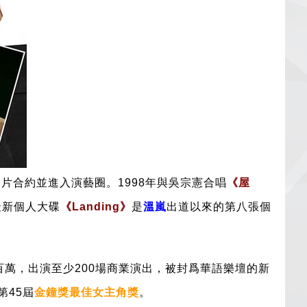
片合約並進入演藝圈。1998年與吳宗憲合唱
《
屋
最新個人大碟
《Landing》
是
溫嵐
出道以來的第八張個
萬，出演至少200場商業演出，被封爲華語樂壇的新
第45屆
金鐘獎最佳女主角獎
。