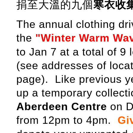
捐至大溫的九個
寒衣收
The annual clothing dri
the
"Winter Warm Wa
to Jan 7 at a total of 
(see addresses of locat
page). Like previous y
up a temporary collectio
Aberdeen Centre
on D
from 12pm to 4pm.
Gi