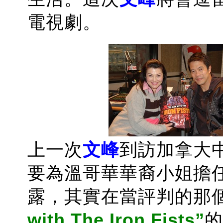
電視劇。
上一次
文峰
到訪加拿大
要為溫哥華華裔小姐擔
露，其實在當評判的那
with The Iron Fists”
的