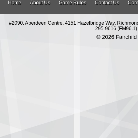
Home
About Us
Game Rules
Contact Us
Com
#2090, Aberdeen Centre, 4151 Hazelbridge Way, Richmon
295-9616 (FM96.1)
© 2026 Fairchild