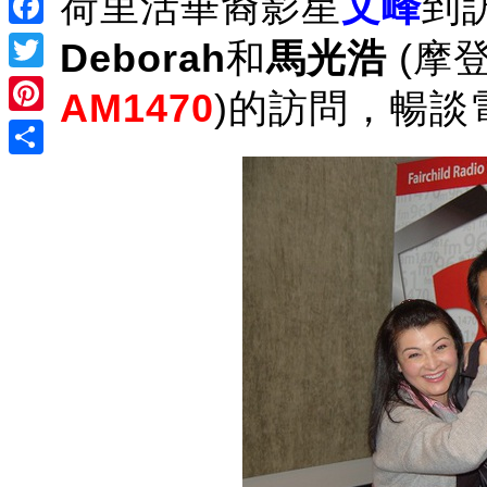
荷里活華裔影星
文峰
到
Facebook
Deborah
和
馬光浩
(摩登
Twitter
AM1470
)的訪問，暢談
Pinterest
Share