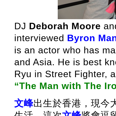
DJ
Deborah Moore
an
interviewed
Byron Ma
is an actor who has ma
and Asia. He is best k
Ryu in Street Fighter, a
“The Man with The Iro
文峰
出生於香港，現今
生活。這次
文峰
將會逗