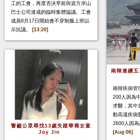
工的工會，再度否決早前與資方岸山
巴士公司達成的臨時集體協議。工會
成員8月17日開始會不穿制服上班以
示抗議。
[13:20]
南韓連續五
南韓疾病管
200人因
求醫，其中
動高溫疾病
2600人因
警籲公眾尋找13歲失蹤華裔女童
Joy Jin
[Aug 06]