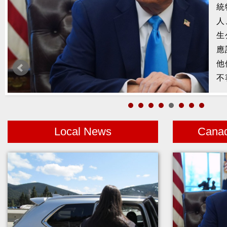
槍
2
示
1
者
Local News
Cana