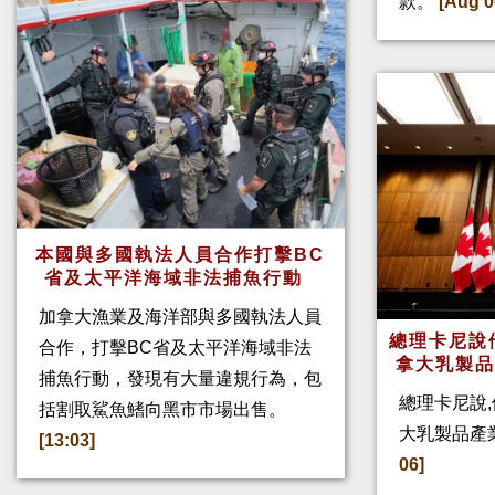
款。
[Aug 0
本國與多國執法人員合作打擊BC
省及太平洋海域非法捕魚行動
加拿大漁業及海洋部與多國執法人員
總理卡尼說他
合作，打擊BC省及太平洋海域非法
拿大乳製
捕魚行動，發現有大量違規行為，包
總理卡尼說,
括割取鯊魚鰭向黑市市場出售。
大乳製品產
[13:03]
06]