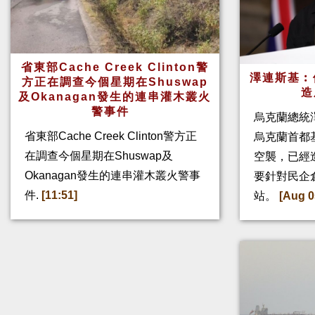
省東部Cache Creek Clinton警
澤連斯基︰
方正在調查今個星期在Shuswap
造
及Okanagan發生的連串灌木叢火
警事件
烏克蘭總統
省東部Cache Creek Clinton警方正
烏克蘭首都
在調查今個星期在Shuswap及
空襲，已經
Okanagan發生的連串灌木叢火警事
要針對民企
件.
[11:51]
站。
[Aug 0