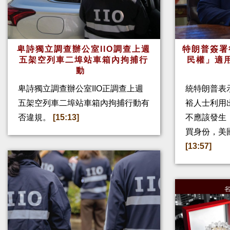
卑詩獨立調查辦公室IIO調查上週
特朗普簽署
五架空列車二埠站車箱內拘捕行
民權」適
動
卑詩獨立調查辦公室IIO正調查上週
統特朗普表
五架空列車二埠站車箱內拘捕行動有
裕人士利用
否違規。
[15:13]
不應該發生
買身份，美
[13:57]