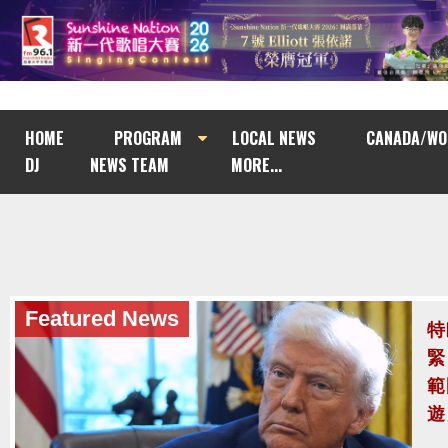
HOME
PROGRAM
LOCAL NEWS
CANADA/WO
DJ
NEWS TEAM
MORE...
Featured News
泰
至
泰
案