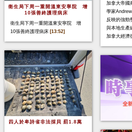
加拿大帝國
衛生局下周一重開溫東安寧院 增
學家Andre
10張善終護理病床
反映的強勁
衛生局下周一重開溫東安寧院 增
與本地生產
10張善終護理病床
[13:52]
加拿大經濟
四人於卑詩省非法採貝 罰1.8萬