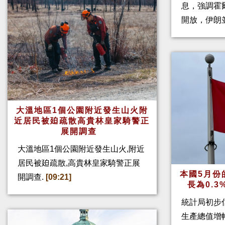
息，強調霍
開放，伊朗
大溫地區1個公園附近發生山火附
近居民被廹疏散高貴林皇家騎警正
展開調查
大溫地區1個公園附近發生山火,附近
居民被廹疏散,高貴林皇家騎警正展
本國5月份
開調查.
[09:21]
長為0.
統計局初步
生產總值增幅