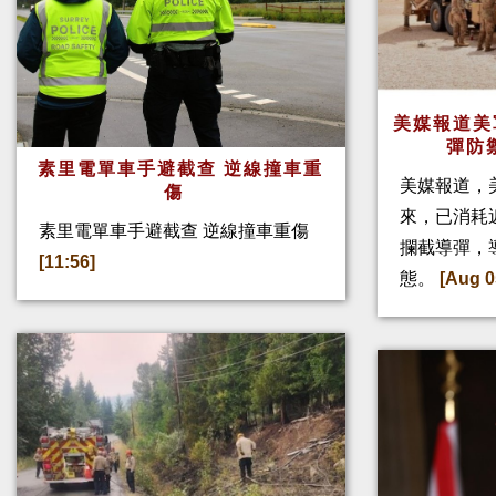
美媒報道美
彈防
素里電單車手避截查 逆線撞車重
美媒報道，
傷
來，已消耗
素里電單車手避截查 逆線撞車重傷
攔截導彈，
[11:56]
態。
[Aug 0