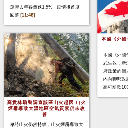
運聯去年客量跌1.5% 疫情後首度
回落
[11:48]
本國《外國
本國《外國
式生效，新
府政策的個人
內向聯邦政
高可罰款10
高貴林騎警調查該區山火起因 山火
煙霧導致大溫地區空氣質素仍未改
善
卑詩山火仍然持續，山火煙霧導致大