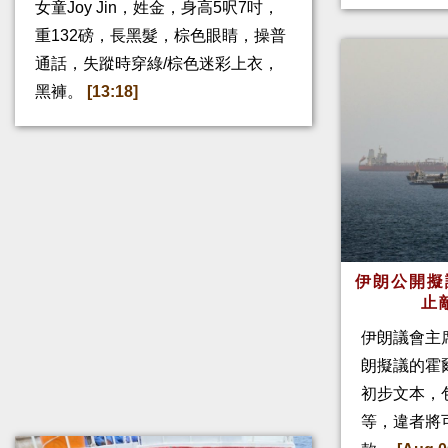
女童Joy Jin，姓金，身高5呎7吋，
重132磅，長黑髮，棕色眼睛，操普
通話，失蹤時穿綠/棕色迷彩上衣，
黑褲。
[13:18]
伊朗公開擬
止
伊朗議會主
朗擬議的霍
初步文本，
等，違者將