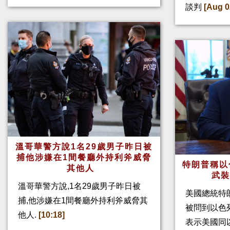
談判
[Aug 0
溫哥華警方說1名29歲男子昨日被
捕他涉嫌在1間餐廳外持利斧威脅
特朗普稱以
其他人
武
溫哥華警方說,1名29歲男子昨日被
美國總統特
捕,他涉嫌在1間餐廳外持利斧威脅其
被問到以色
他人.
[10:18]
表示美國同