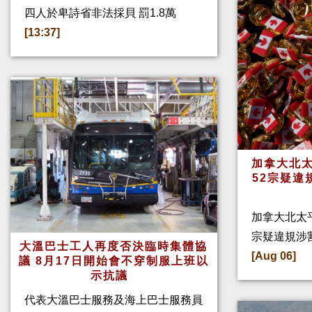
四人於卑詩省非法採貝 罰1.8萬
[13:37]
加拿大北太
52宗疑違
加拿大北太
宗疑違規涉
大溫巴士工人再度否決臨時集體協
[Aug 06]
議 8月17日開始會不穿制服上班以
示抗議
代表大溫巴士服務及海上巴士服務員