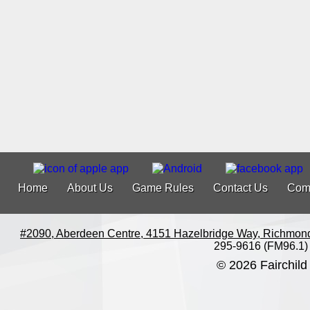
Home
About Us
Game Rules
Contact Us
Com
#2090, Aberdeen Centre, 4151 Hazelbridge Way, Richmon
295-9616 (FM96.1)
© 2026 Fairchild