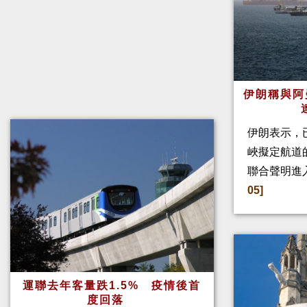
伊朗稱與阿
伊朗表示，
峽擬定航道
聯合聲明進
05]
運聯去年客量跌1.5% 疫情後首
度回落