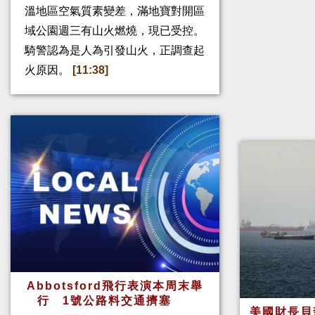
溫地區空氣質素變差，滿地寶對開區
域公園週三有山火燃燒，現已受控。
騎警認為是人為引發山火，正調查起
火原因。
[11:38]
Abbotsford飛行表演本周末舉
行 1號公路料交通擠塞
美國財長貝