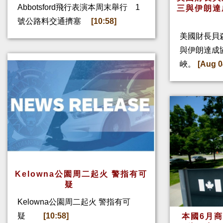
Abbotsford飛行表演本周末舉行 1
三與伊朗達
號公路料交通擠塞
[10:58]
美國財長貝
與伊朗達成
峽。
[Aug 0
Kelowna公園周二起火 警指有可
疑
Kelowna公園周二起火 警指有可
疑
[10:58]
本國6月