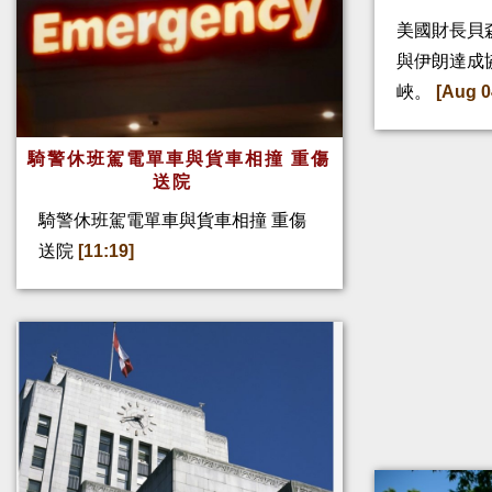
美國財長貝
與伊朗達成
峽。
[Aug 0
騎警休班駕電單車與貨車相撞 重傷
送院
騎警休班駕電單車與貨車相撞 重傷
送院
[11:19]