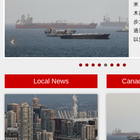
米
總
木
於
步
業
過
以
Local News
Cana