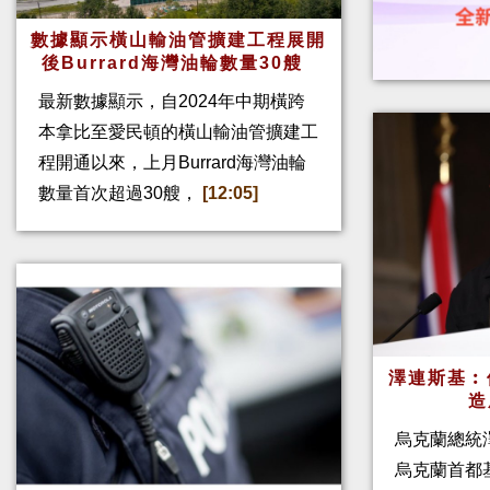
數據顯示橫山輸油管擴建工程展開
後Burrard海灣油輪數量30艘
最新數據顯示，自2024年中期橫跨
本拿比至愛民頓的橫山輸油管擴建工
程開通以來，上月Burrard海灣油輪
數量首次超過30艘，
[12:05]
澤連斯基︰
造
烏克蘭總統
烏克蘭首都