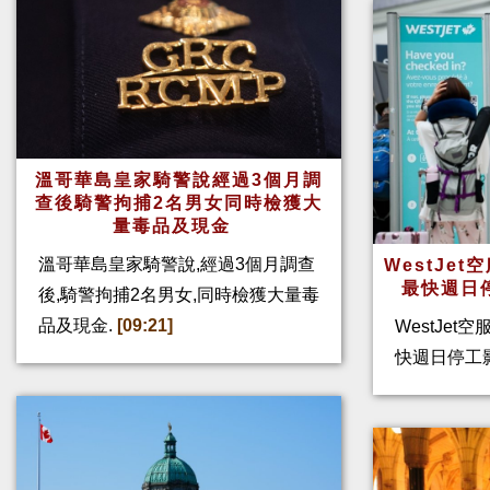
溫哥華島皇家騎警說經過3個月調
查後騎警拘捕2名男女同時檢獲大
量毒品及現金
溫哥華島皇家騎警說,經過3個月調查
WestJe
最快週日
後,騎警拘捕2名男女,同時檢獲大量毒
品及現金.
[09:21]
WestJet
快週日停工