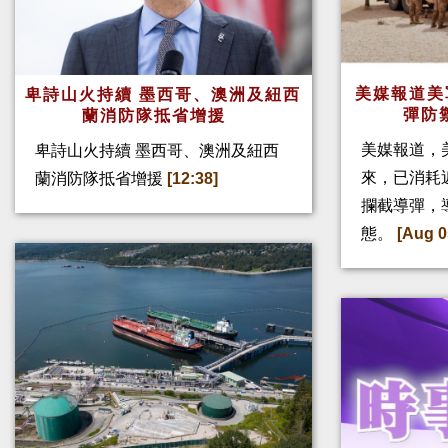
美媒報道美
卑詩山火持續 墨西哥、澳洲及紐西
彈防
蘭消防隊抵省增援
美媒報道，
卑詩山火持續 墨西哥、澳洲及紐西
來，已消耗
蘭消防隊抵省增援
[12:38]
攔截導彈，
態。
[Aug 0