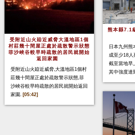
熊本縣7.
受附近山火廹近威脅大溫地區1個
村莊幾十間屋正處於疏散警示狀態
日本九州熊
菲沙峽谷較早時疏散的居民就開始
成至少18
返回家園
截至當地早
受附近山火廹近威脅,大溫地區1個村
其中強度達
莊幾十間屋正處於疏散警示狀態,菲
沙峽谷較早時疏散的居民就開始返回
家園.
[05:42]