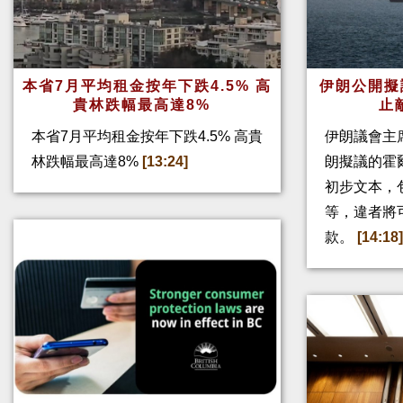
本省7月平均租金按年下跌4.5% 高
伊朗公開擬
貴林跌幅最高達8%
止
本省7月平均租金按年下跌4.5% 高貴
伊朗議會主
林跌幅最高達8%
[13:24]
朗擬議的霍
初步文本，
等，違者將
款。
[14:18