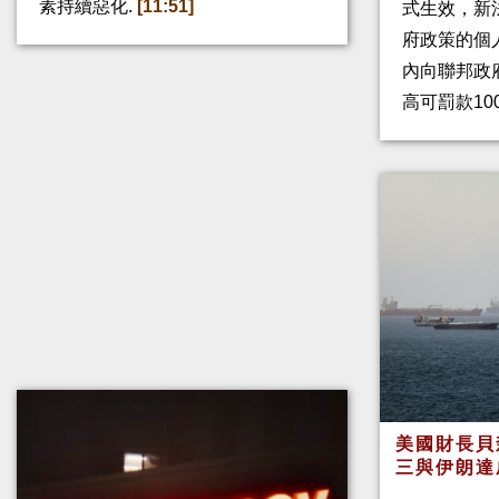
素持續惡化.
[11:51]
式生效，新
府政策的個人
內向聯邦政
高可罰款10
美國財長貝
三與伊朗達