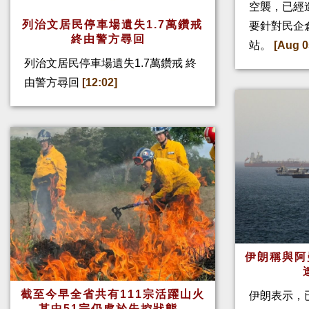
空襲，已經
列治文居民停車場遺失1.7萬鑽戒
要針對民企
終由警方尋回
站。
[Aug 0
列治文居民停車場遺失1.7萬鑽戒 終
由警方尋回
[12:02]
伊朗稱與阿
截至今早全省共有111宗活躍山火
伊朗表示，
其中51宗仍處於失控狀態