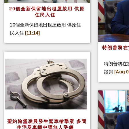
20個全新保留地出租屋啟用 供原
住民入住
20個全新保留地出租屋啟用 供原住
民入住
[11:14]
特朗普將在
特朗普將在
談判
[Aug 0
聖約翰堡凌晨發生駕車槍擊案 多間
住宅及車輛中彈無人受傷