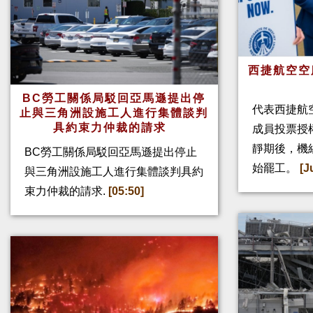
西捷航空空
BC勞工關係局駁回亞馬遜提出停
代表西捷航空
止與三角洲設施工人進行集體談判
具約束力仲裁的請求
成員投票授
靜期後，機
BC勞工關係局駁回亞馬遜提出停止
始罷工。
[J
與三角洲設施工人進行集體談判具約
束力仲裁的請求.
[05:50]