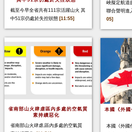
峽擬定航道
截至今早全省共有111宗活躍山火 其
聯合聲明進
中51宗仍處於失控狀態
[11:55]
05]
省南部山火肆虐區內多處的空氣質
本國《外國
素持續惡化
省南部山火肆虐,區內多處的空氣質
本國《外國