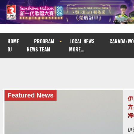
HOME
PROGRAM
LOCAL NEWS
CANADA/WO
DJ
NEWS TEAM
MORE...
Featured News
Featured News
伊
總
方
府
海
製
統
伊