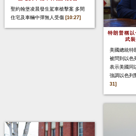
聖約翰堡凌晨發生駕車槍擊案 多間
住宅及車輛中彈無人受傷
[10:27]
特朗普稱以
武
美國總統特
被問到以色
表示美國同
強調以色列
31]