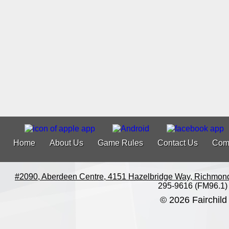
Home
About Us
Game Rules
Contact Us
Com
#2090, Aberdeen Centre, 4151 Hazelbridge Way, Richmon
295-9616 (FM96.1)
© 2026 Fairchild