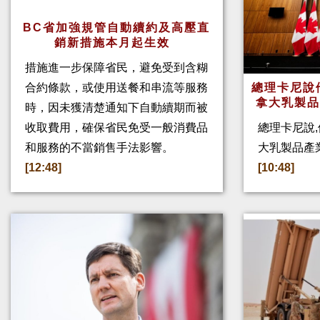
BC省加強規管自動續約及高壓直
銷新措施本月起生效
措施進一步保障省民，避免受到含糊
合約條款，或使用送餐和串流等服務
總理卡尼說他
拿大乳製
時，因未獲清楚通知下自動續期而被
收取費用，確保省民免受一般消費品
總理卡尼說,
和服務的不當銷售手法影響。
大乳製品產
[12:48]
[10:48]