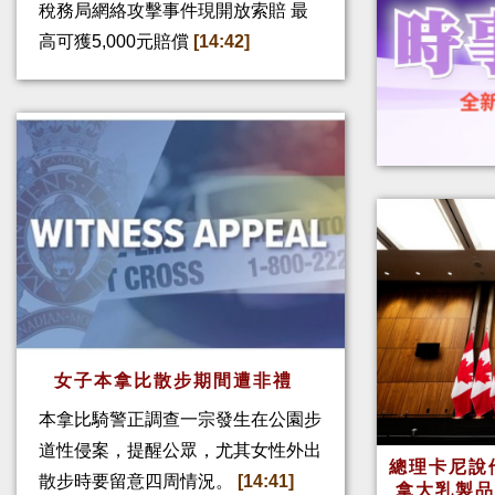
稅務局網絡攻擊事件現開放索賠 最
高可獲5,000元賠償
[14:42]
女子本拿比散步期間遭非禮
本拿比騎警正調查一宗發生在公園步
道性侵案，提醒公眾，尤其女性外出
總理卡尼說他
散步時要留意四周情況。
[14:41]
拿大乳製