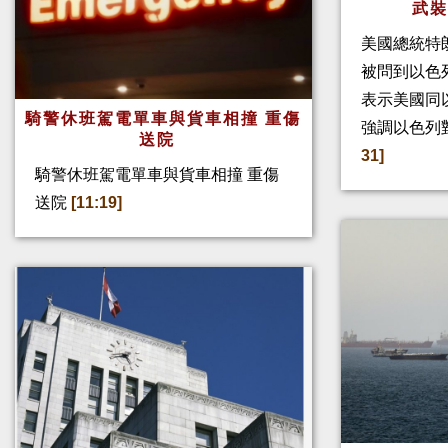
武
美國總統特
被問到以色
表示美國同
騎警休班駕電單車與貨車相撞 重傷
強調以色列
送院
31]
騎警休班駕電單車與貨車相撞 重傷
送院
[11:19]