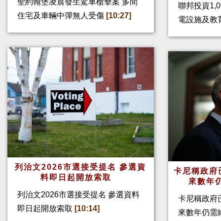
聖約翰堡凌晨發生駕車槍擊案 多間
聯邦投資1,
住宅及車輛中彈無人受傷
[10:27]
電設施及教
列治文2026市選接受提名 參選資
卡尼稱政府
料即日起開放索取
來數年
列治文2026市選接受提名 參選資料
卡尼稱政府
即日起開放索取
[10:14]
來數年仍需