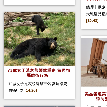
總理卡尼說,
大乳製品產
[10:48]
72歲女子遭灰熊襲擊重傷 當局指
屬防衛行為
72歲女子遭灰熊襲擊重傷 當局指屬
防衛行為
[14:26]
美媒報道美
彈防