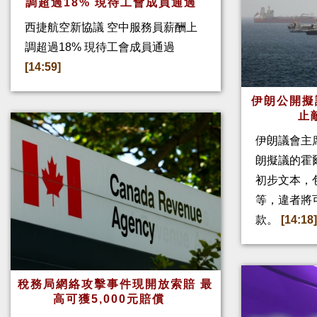
調超過18% 現待工會成員通過
西捷航空新協議 空中服務員薪酬上
調超過18% 現待工會成員通過
[14:59]
伊朗公開擬
止
伊朗議會主
朗擬議的霍
初步文本，
等，違者將
款。
[14:18
稅務局網絡攻擊事件現開放索賠 最
高可獲5,000元賠償