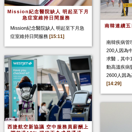
Mission紀念醫院缺人 明起至下月
急症室維持日間服務
南韓連續五
Mission紀念醫院缺人 明起至下月急
症室維持日間服務
[15:11]
南韓疾病管
200人因
求醫，其中
動高溫疾病
2600人因
[14:29]
西捷航空新協議 空中服務員薪酬上