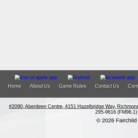
Home
About Us
Game Rules
Contact Us
Com
#2090, Aberdeen Centre, 4151 Hazelbridge Way, Richmon
295-9616 (FM96.1)
© 2026 Fairchild