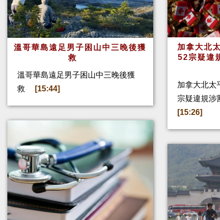
加拿大北太
溫哥華島遠足男子困山中三晚後獲
52宗疑違
救
溫哥華島遠足男子困山中三晚後獲
加拿大北太
救
[15:44]
宗疑違規涉
[15:26]