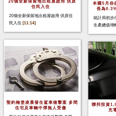
20個全新保留地出租屋啟用 供原
本國5月份
住民入住
長為0.
20個全新保留地出租屋啟用 供原住
統計局初步
民入住
[11:14]
生產總值增幅
聖約翰堡凌晨發生駕車槍擊案 多間
聯邦投資1,
住宅及車輛中彈無人受傷
充