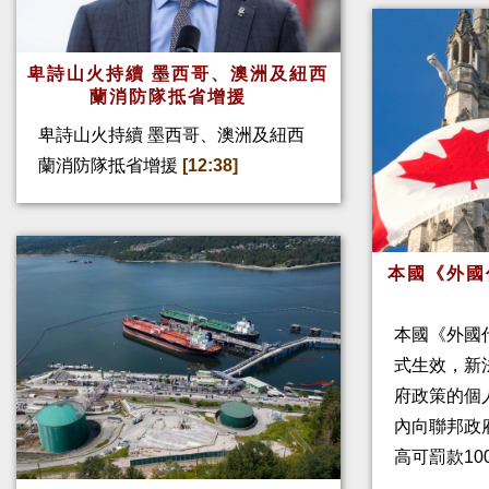
卑詩山火持續 墨西哥、澳洲及紐西
蘭消防隊抵省增援
卑詩山火持續 墨西哥、澳洲及紐西
蘭消防隊抵省增援
[12:38]
本國《外國
本國《外國
式生效，新
府政策的個人
內向聯邦政
高可罰款10