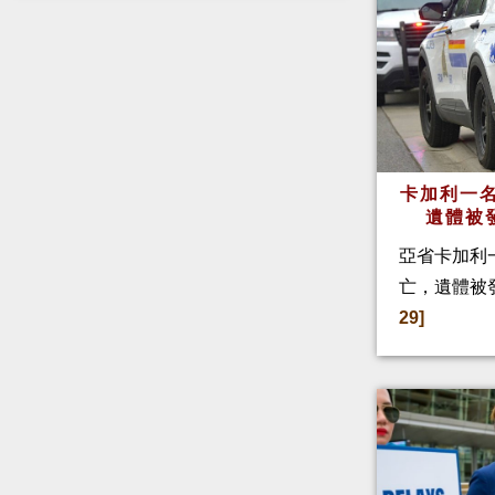
卡加利一名
遺體被
亞省卡加利
亡，遺體被
29]