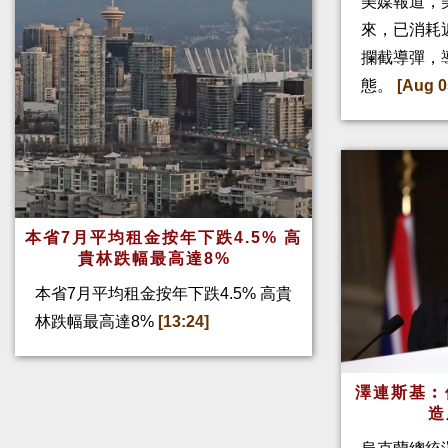
美媒報道，
來，已消耗
攔截導彈，
態。
[Aug 0
本省7月平均租金按年下跌4.5% 高
貴林跌幅最高達8%
本省7月平均租金按年下跌4.5% 高貴
林跌幅最高達8%
[13:24]
澤連斯基︰
造