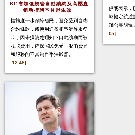
BC省加強規管自動續約及高壓直
伊朗表示，
銷新措施本月起生效
峽擬定航道
措施進一步保障省民，避免受到含糊
聯合聲明進
合約條款，或使用送餐和串流等服務
05]
時，因未獲清楚通知下自動續期而被
收取費用，確保省民免受一般消費品
和服務的不當銷售手法影響。
[12:48]