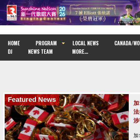
HOME
PROGRAM
LOCAL NEWS
CANADA/WO
DJ
NEWS TEAM
MORE...
Featured News
南
與
南
去