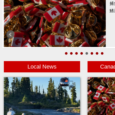
暑
醫
月
警
高
Local News
Cana