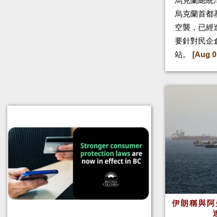
烏克蘭總統
烏克蘭首都
空襲，已經
要針對民企
站。
[Aug 0
伊朗稱與阿