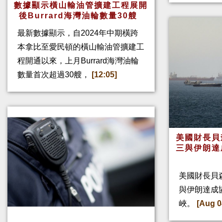
數據顯示橫山輸油管擴建工程展開
後Burrard海灣油輪數量30艘
最新數據顯示，自2024年中期橫跨
本拿比至愛民頓的橫山輸油管擴建工
程開通以來，上月Burrard海灣油輪
數量首次超過30艘，
[12:05]
美國財長貝
三與伊朗達
美國財長貝
與伊朗達成
峽。
[Aug 0