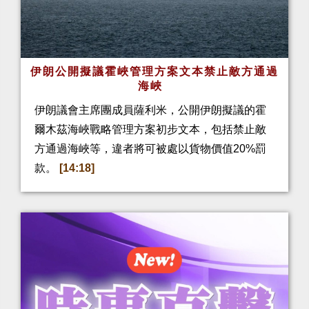
伊朗公開擬議霍峽管理方案文本禁止敵方通過
海峽
伊朗議會主席團成員薩利米，公開伊朗擬議的霍
爾木茲海峽戰略管理方案初步文本，包括禁止敵
方通過海峽等，違者將可被處以貨物價值20%罰
款。
[14:18]