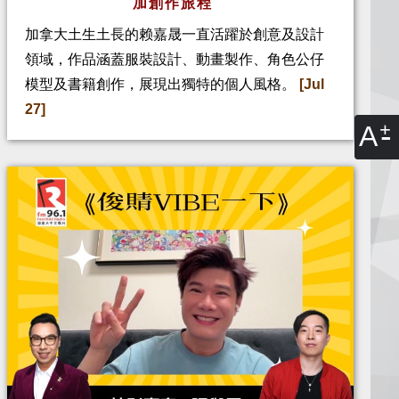
加創作旅程
加拿大土生土長的赖嘉晟一直活躍於創意及設計
領域，作品涵蓋服裝設計、動畫製作、角色公仔
模型及書籍創作，展現出獨特的個人風格。
[Jul
27]
A