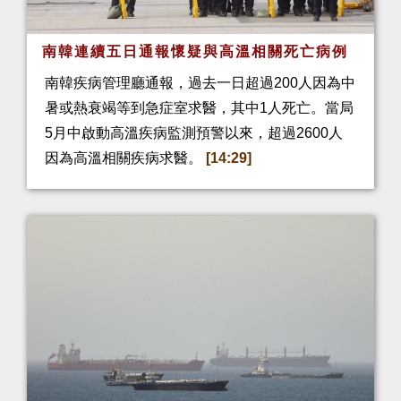
南韓連續五日通報懷疑與高溫相關死亡病例
南韓疾病管理廳通報，過去一日超過200人因為中
暑或熱衰竭等到急症室求醫，其中1人死亡。當局
5月中啟動高溫疾病監測預警以來，超過2600人
因為高溫相關疾病求醫。
[14:29]