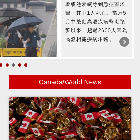
暑或熱衰竭等到急症室求
醫，其中1人死亡。當局5
月中啟動高溫疾病監測預
警以來，超過2600人因為
高溫相關疾病求醫。
Canada/World News