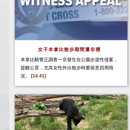
女子本拿比散步期間遭非禮
本拿比騎警正調查一宗發生在公園步道性侵案，
提醒公眾，尤其女性外出散步時要留意四周情
況。
[14:41]