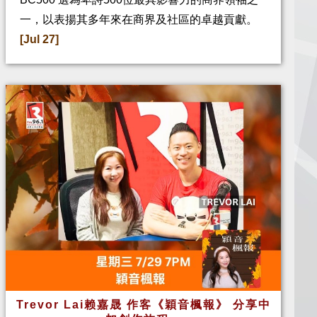
一，以表揚其多年來在商界及社區的卓越貢獻。
[Jul 27]
Trevor Lai赖嘉晟 作客《穎音楓報》 分享中