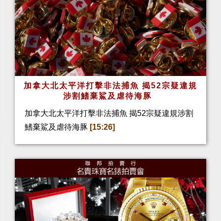
加拿大北太平洋打擊非法捕魚 揭52宗疑違規
涉割鰭棄鯊及虐待海豚
加拿大北太平洋打擊非法捕魚 揭52宗疑違規涉割
鰭棄鯊及虐待海豚
[15:26]