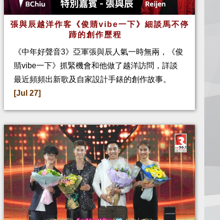
張與辰越洋作客《俊䝼vibe一下》細談馬不停
蹄的創作歷程
《中年好聲音3》亞軍張與辰人氣一時無兩，《俊
䝼vibe一下》抓緊機會和他做了越洋訪問，詳談
最近頻頻出新歌及自家設計手錶的創作故事。
[Jul 27]