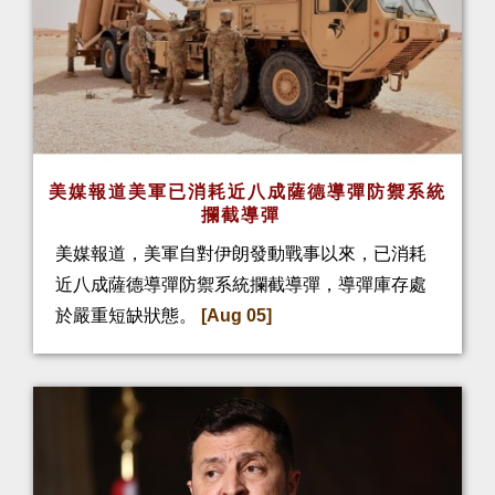
美媒報道美軍已消耗近八成薩德導彈防禦系統
攔截導彈
美媒報道，美軍自對伊朗發動戰事以來，已消耗
近八成薩德導彈防禦系統攔截導彈，導彈庫存處
於嚴重短缺狀態。
[Aug 05]