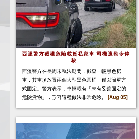
西溫警方截獲危險載貨私家車 司機遭勒令停
駛
西溫警方在長周末執法期間，截查一輛黑色房
車，其車頂放置兩個大型黑色圓桶，僅以簡單方
式固定。警方表示，車輛載有「未有妥善固定的
危險貨物」，形容這種做法非常危險。
[Aug 05]