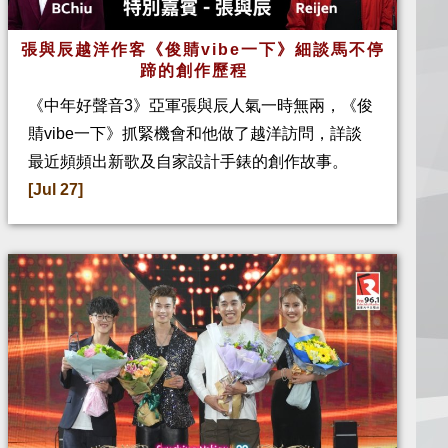
張與辰越洋作客《俊䝼vibe一下》細談馬不停
蹄的創作歷程
《中年好聲音3》亞軍張與辰人氣一時無兩，《俊
䝼vibe一下》抓緊機會和他做了越洋訪問，詳談
最近頻頻出新歌及自家設計手錶的創作故事。
[Jul 27]