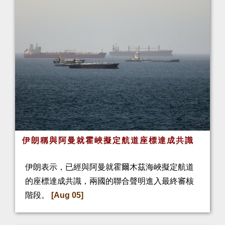
伊朗稱與阿曼就霍峽擬定航道座標達成共識
伊朗表示，已經與阿曼就霍爾木茲海峽擬定航道
的座標達成共識，兩國的聯合聲明進入最終審核
階段。
[Aug 05]