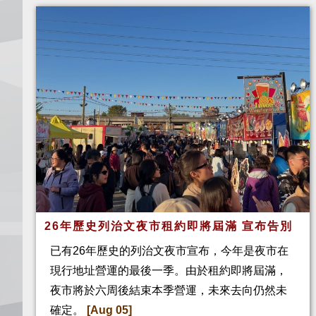
26年歷史列治文夜市租約即將屆滿 宣布告別
已有26年歷史的列治文夜市宣布，今年是夜市在
現行地址營運的最後一季。由於租約即將屆滿，
夜市將於六周後結束本季營運，未來去向仍然未
確定。
[Aug 05]