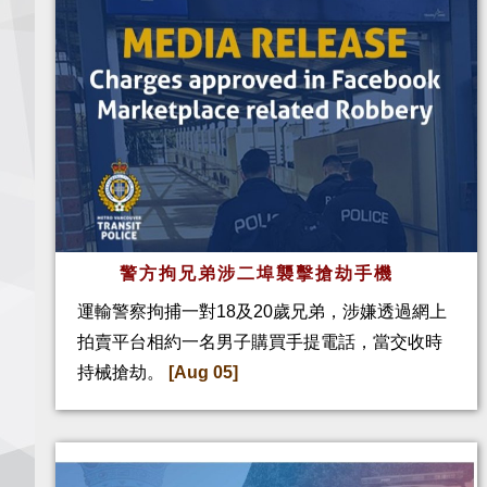
警方拘兄弟涉二埠襲擊搶劫手機
運輸警察拘捕一對18及20歲兄弟，涉嫌透過網上
拍賣平台相約一名男子購買手提電話，當交收時
持械搶劫。
[Aug 05]