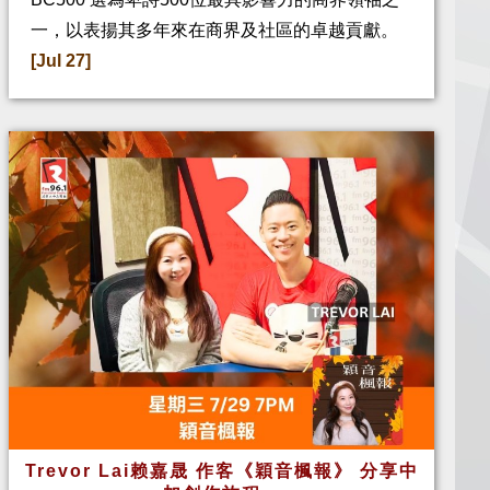
一，以表揚其多年來在商界及社區的卓越貢獻。
[Jul 27]
Trevor Lai赖嘉晟 作客《穎音楓報》 分享中