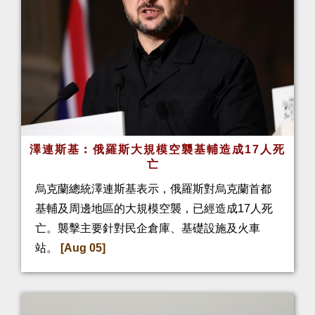
澤連斯基︰俄羅斯大規模空襲基輔造成17人死
亡
烏克蘭總統澤連斯基表示，俄羅斯對烏克蘭首都
基輔及周邊地區的大規模空襲，已經造成17人死
亡。襲擊主要針對民企倉庫、基礎設施及火車
站。
[Aug 05]