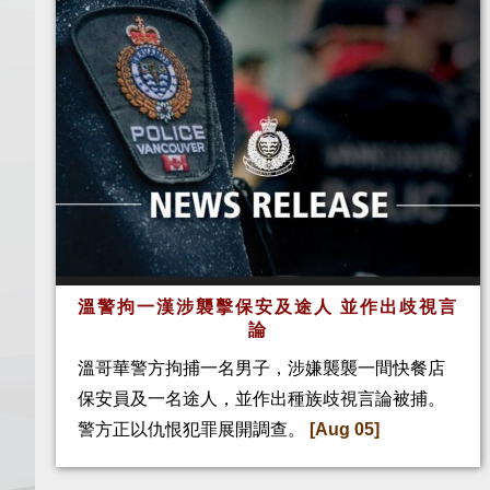
溫警拘一漢涉襲擊保安及途人 並作出歧視言
論
溫哥華警方拘捕一名男子，涉嫌襲襲一間快餐店
保安員及一名途人，並作出種族歧視言論被捕。
警方正以仇恨犯罪展開調查。
[Aug 05]