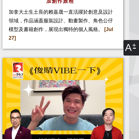
加創作旅程
加拿大土生土長的赖嘉晟一直活躍於創意及設計
領域，作品涵蓋服裝設計、動畫製作、角色公仔
模型及書籍創作，展現出獨特的個人風格。
[Jul
27]
A