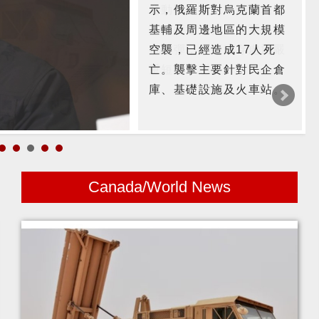
示，俄羅斯對烏克蘭首都
基輔及周邊地區的大規模
空襲，已經造成17人死
亡。襲擊主要針對民企倉
庫、基礎設施及火車站。
Canada/World News