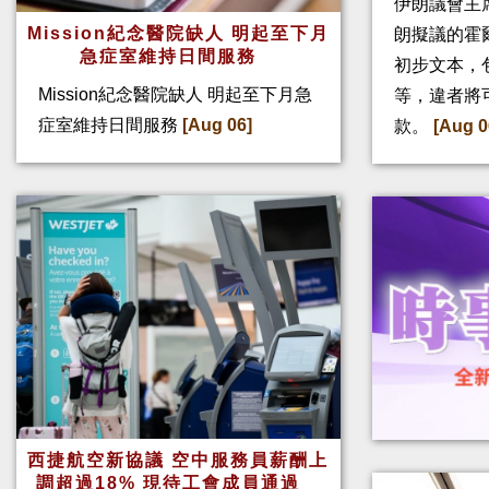
伊朗議會主
Mission紀念醫院缺人 明起至下月
朗擬議的霍
急症室維持日間服務
初步文本，
Mission紀念醫院缺人 明起至下月急
等，違者將
症室維持日間服務
[Aug 06]
款。
[Aug 0
西捷航空新協議 空中服務員薪酬上
調超過18% 現待工會成員通過