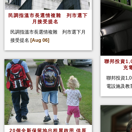
民調指溫市長選情複雜 列市選下
月接受提名
民調指溫市長選情複雜 列市選下月
接受提名
[Aug 06]
聯邦投資1,
充
聯邦投資1,
電設施及教
20個全新保留地出租屋啟用 供原