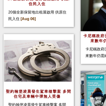
住民入住
20個全新保留地出租屋啟用 供原住
民入住
[Aug 06]
卡尼稱政府
來數年
卡尼稱政府
來數年仍需
聖約翰堡凌晨發生駕車槍擊案 多間
住宅及車輛中彈無人受傷
聖約翰堡凌晨發生駕車槍擊案 多間