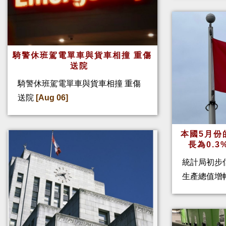
騎警休班駕電單車與貨車相撞 重傷
送院
騎警休班駕電單車與貨車相撞 重傷
送院
[Aug 06]
本國5月份
長為0.
統計局初步
生產總值增幅