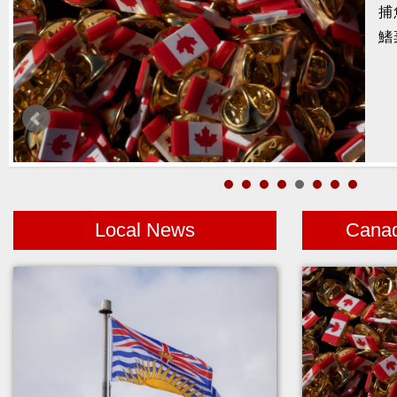
暑
醫
月
警
高
Local News
Cana