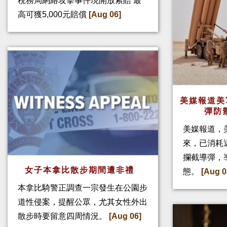
稅務局網絡攻擊事件現開放索賠 最
高可獲5,000元賠償
[Aug 06]
美媒報道美
彈防
美媒報道，
來，已消耗
攔截導彈，
女子本拿比散步期間遭非禮
態。
[Aug 0
本拿比騎警正調查一宗發生在公園步
道性侵案，提醒公眾，尤其女性外出
散步時要留意四周情況。
[Aug 06]