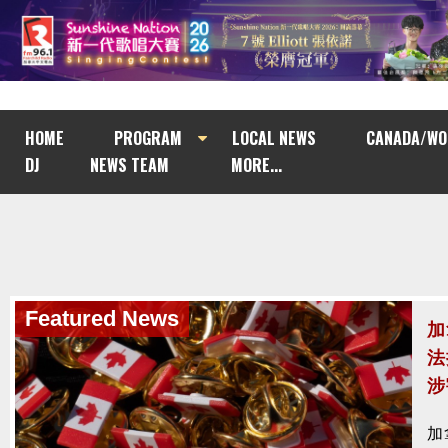
HOME
PROGRAM
LOCAL NEWS
CANADA/WO
DJ
NEWS TEAM
MORE...
Featured News
南
與
南
去