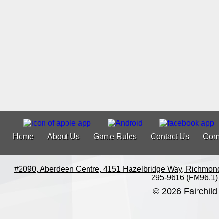
Home
About Us
Game Rules
Contact Us
Com
#2090, Aberdeen Centre, 4151 Hazelbridge Way, Richmon
295-9616 (FM96.1)
© 2026 Fairchild