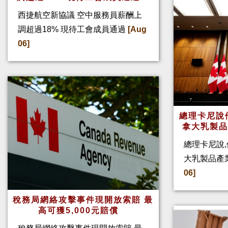
西捷航空新協議 空中服務員薪酬上
調超過18% 現待工會成員通過
[Aug
06]
總理卡尼說他
拿大乳製
總理卡尼說,
大乳製品產
06]
稅務局網絡攻擊事件現開放索賠 最
高可獲5,000元賠償