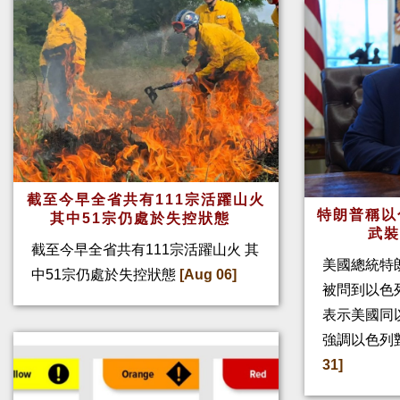
截至今早全省共有111宗活躍山火
特朗普稱以
其中51宗仍處於失控狀態
武
截至今早全省共有111宗活躍山火 其
美國總統特
中51宗仍處於失控狀態
[Aug 06]
被問到以色
表示美國同
強調以色列
31]