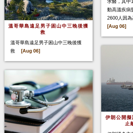
求醫，其中
動高溫疾病
2600人因
溫哥華島遠足男子困山中三晚後獲
[Aug 06]
救
溫哥華島遠足男子困山中三晚後獲
救
[Aug 06]
伊朗公開擬
止