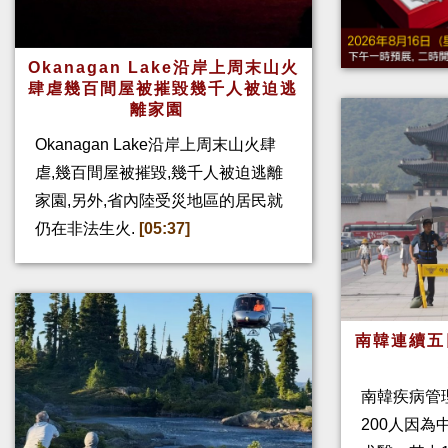
Okanagan Lake沿岸上周末山火
肆虐幾百間屋被摧毀幾千人被迫逃
離家園
Okanagan Lake沿岸上周末山火肆
虐,幾百間屋被摧毀,幾千人被迫逃離
家園,另外,省內陸受災地區的居民就
仍在非法生火.
[05:37]
南韓連續五
南韓疾病管
200人因