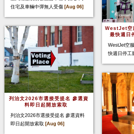
住宅及車輛中彈無人受傷
[Aug 06]
WestJe
最快週日
WestJet
快週日停工
列治文2026市選接受提名 參選資
料即日起開放索取
列治文2026市選接受提名 參選資料
即日起開放索取
[Aug 06]