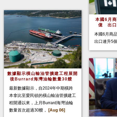
本國6月
億 出
本國6月商
出口連升5
數據顯示橫山輸油管擴建工程展開
後Burrard海灣油輪數量30艘
最新數據顯示，自2024年中期橫跨
本拿比至愛民頓的橫山輸油管擴建工
程開通以來，上月Burrard海灣油輪
數量首次超過30艘，
[Aug 06]