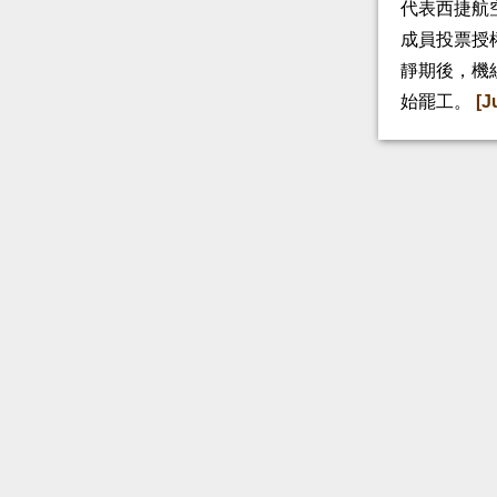
代表西捷航空
成員投票授
靜期後，機
始罷工。
[J