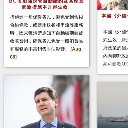
BC省加強規管自動續約及高壓直
銷新措施本月起生效
本國《外國
措施進一步保障省民，避免受到含糊
合約條款，或使用送餐和串流等服務
本國《外國
時，因未獲清楚通知下自動續期而被
式生效，新
收取費用，確保省民免受一般消費品
府政策的個人
和服務的不當銷售手法影響。
[Aug
內向聯邦政
06]
高可罰款10