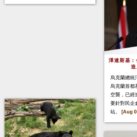
澤連斯基︰
造
烏克蘭總統
烏克蘭首都
空襲，已經
要針對民企
站。
[Aug 0