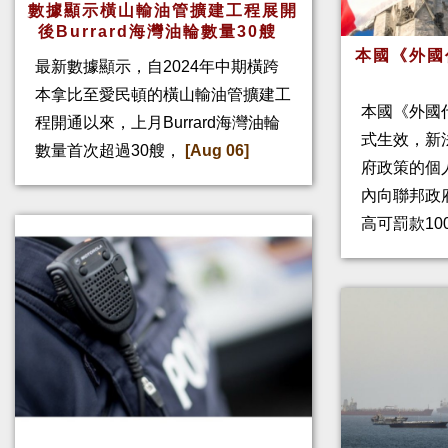
數據顯示橫山輸油管擴建工程展開
後Burrard海灣油輪數量30艘
本國《外國
最新數據顯示，自2024年中期橫跨
本拿比至愛民頓的橫山輸油管擴建工
本國《外國
程開通以來，上月Burrard海灣油輪
式生效，新
數量首次超過30艘，
[Aug 06]
府政策的個人
內向聯邦政
高可罰款10