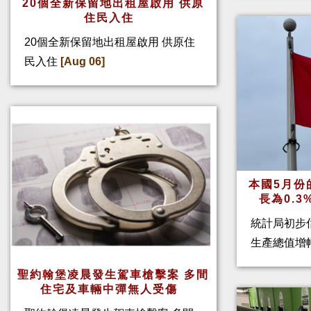
20個全新保留地出租屋啟用 供原
住民入住
20個全新保留地出租屋啟用 供原住
民入住
[Aug 06]
本國5月份
長為0.
統計局初步
生產總值增幅
聖約翰堡凌晨發生駕車槍擊案 多間
住宅及車輛中彈無人受傷