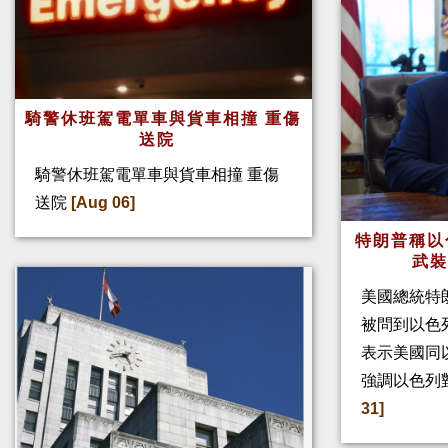
騎警休班駕電單車與貨車相撞 重傷
送院
騎警休班駕電單車與貨車相撞 重傷
送院
[Aug 06]
特朗普稱以
武
美國總統特
被問到以色
表示美國同
強調以色列
31]