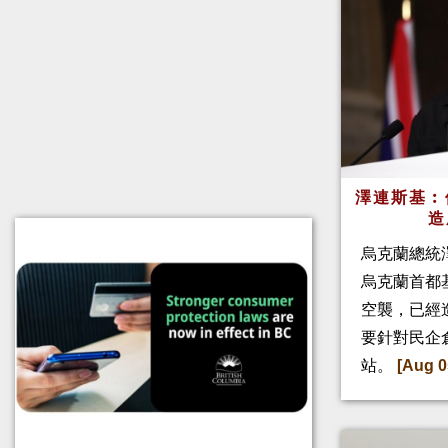
澤連斯基︰
造
烏克蘭總統
烏克蘭首都
空襲，已經
要針對民企
站。
[Aug 0