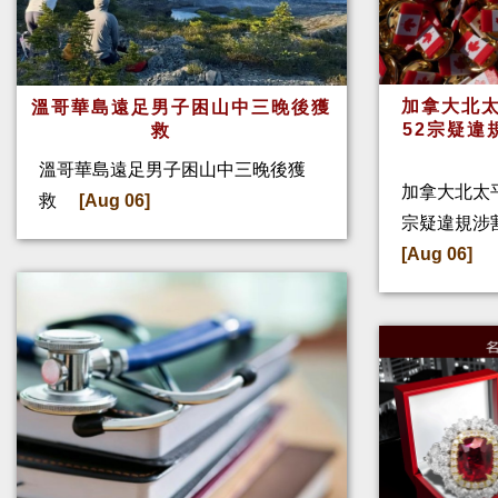
加拿大北太
溫哥華島遠足男子困山中三晚後獲
52宗疑違
救
溫哥華島遠足男子困山中三晚後獲
加拿大北太
救
[Aug 06]
宗疑違規涉
[Aug 06]