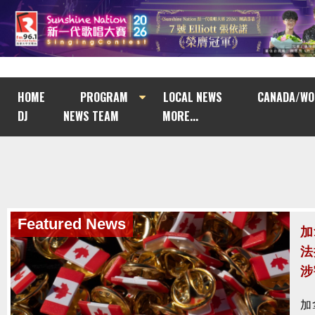
HOME
PROGRAM
LOCAL NEWS
CANADA/WO
DJ
NEWS TEAM
MORE...
Featured News
南
與
南
去