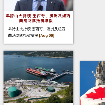
卑詩山火持續 墨西哥、澳洲及紐西
蘭消防隊抵省增援
卑詩山火持續 墨西哥、澳洲及紐西
蘭消防隊抵省增援
[Aug 06]