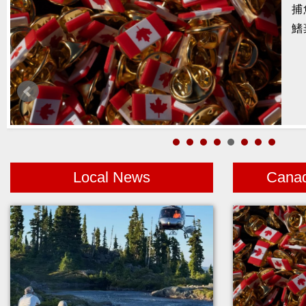
暑
醫
月
警
高
Local News
Cana