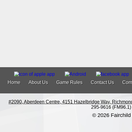
Home
About Us
Game Rules
Contact Us
Com
#2090, Aberdeen Centre, 4151 Hazelbridge Way, Richmon
295-9616 (FM96.1)
© 2026 Fairchild