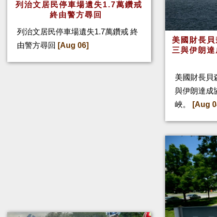
列治文居民停車場遺失1.7萬鑽戒
終由警方尋回
列治文居民停車場遺失1.7萬鑽戒 終
美國財長貝
由警方尋回
[Aug 06]
三與伊朗達
美國財長貝
與伊朗達成
峽。
[Aug 0