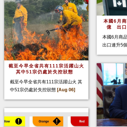
本國6月
億 出
本國6月商
出口連升5
截至今早全省共有111宗活躍山火
其中51宗仍處於失控狀態
截至今早全省共有111宗活躍山火 其
中51宗仍處於失控狀態
[Aug 06]