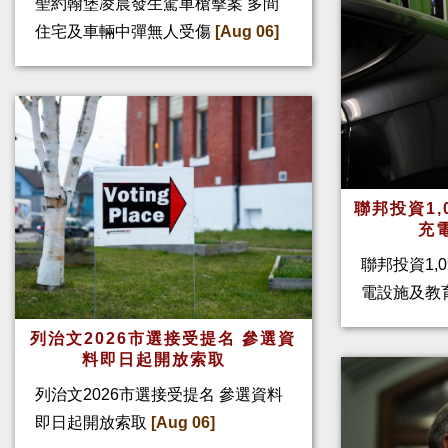
聖約翰堡凌晨發生駕車槍擊案 多間
住宅及車輛中彈無人受傷
[Aug 06]
聯邦投資1,
充
聯邦投資1,
電設施及教
列治文2026市選接受提名 參選資
料即日起開放索取
列治文2026市選接受提名 參選資料
即日起開放索取
[Aug 06]