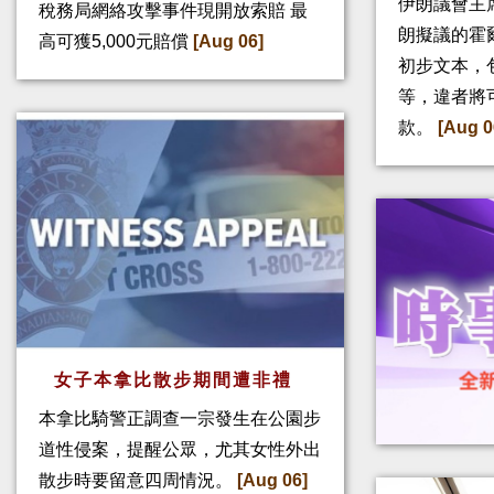
伊朗議會主
稅務局網絡攻擊事件現開放索賠 最
朗擬議的霍
高可獲5,000元賠償
[Aug 06]
初步文本，
等，違者將
款。
[Aug 0
女子本拿比散步期間遭非禮
本拿比騎警正調查一宗發生在公園步
道性侵案，提醒公眾，尤其女性外出
散步時要留意四周情況。
[Aug 06]