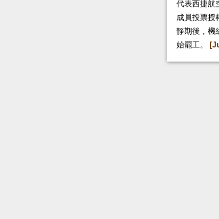
代表西捷航空
成員投票授
靜期後，機
始罷工。
[J