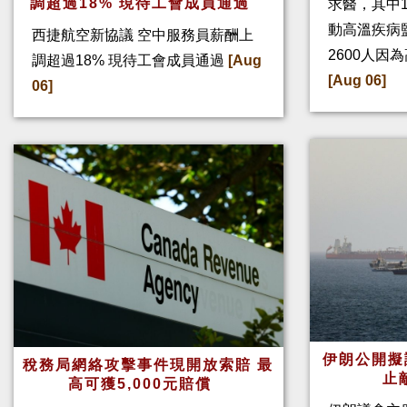
調超過18% 現待工會成員通過
求醫，其中
動高溫疾病
西捷航空新協議 空中服務員薪酬上
2600人因
調超過18% 現待工會成員通過
[Aug
[Aug 06]
06]
伊朗公開擬
稅務局網絡攻擊事件現開放索賠 最
止
高可獲5,000元賠償