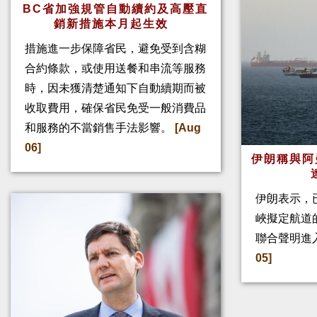
BC省加強規管自動續約及高壓直
銷新措施本月起生效
措施進一步保障省民，避免受到含糊
合約條款，或使用送餐和串流等服務
時，因未獲清楚通知下自動續期而被
收取費用，確保省民免受一般消費品
和服務的不當銷售手法影響。
[Aug
06]
伊朗稱與阿
伊朗表示，
峽擬定航道
聯合聲明進
05]