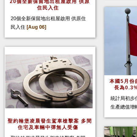
20個全新保留地出租屋啟用 供原
住民入住
20個全新保留地出租屋啟用 供原住
民入住
[Aug 06]
本國5月份
長為0.
統計局初步
生產總值增幅
聖約翰堡凌晨發生駕車槍擊案 多間
住宅及車輛中彈無人受傷