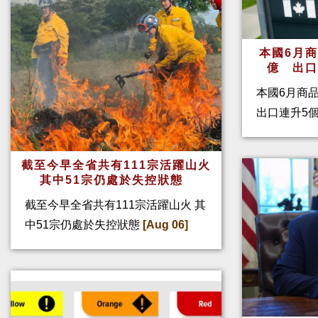
本國6月
億 出
本國6月商
出口連升5
截至今早全省共有111宗活躍山火
其中51宗仍處於失控狀態
截至今早全省共有111宗活躍山火 其
中51宗仍處於失控狀態
[Aug 06]