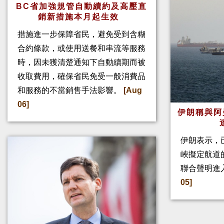
BC省加強規管自動續約及高壓直
銷新措施本月起生效
措施進一步保障省民，避免受到含糊
合約條款，或使用送餐和串流等服務
時，因未獲清楚通知下自動續期而被
收取費用，確保省民免受一般消費品
和服務的不當銷售手法影響。
[Aug
06]
伊朗稱與阿
伊朗表示，
峽擬定航道
聯合聲明進
05]