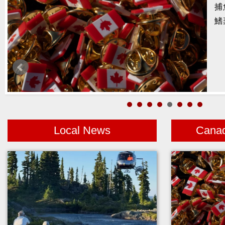
捕
暑
鰭
醫
月
警
高
Local News
Cana