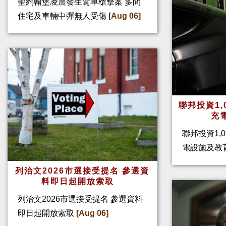
聖約翰堡凌晨發生駕車槍擊案 多間
住宅及車輛中彈無人受傷
[Aug 06]
聯邦投資1,
充
聯邦投資1,
電設施及教
列治文2026市選接受提名 參選資
料即日起開放索取
列治文2026市選接受提名 參選資料
即日起開放索取
[Aug 06]