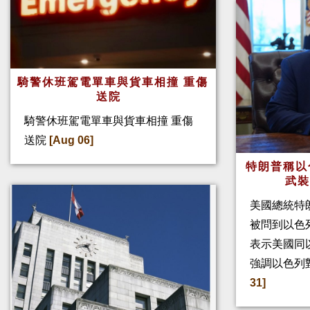
騎警休班駕電單車與貨車相撞 重傷
送院
騎警休班駕電單車與貨車相撞 重傷
送院
[Aug 06]
特朗普稱以
武
美國總統特
被問到以色
表示美國同
強調以色列
31]