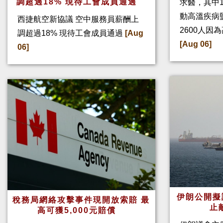
調超過18% 現待工會成員通過
求醫，其中
動高溫疾病
西捷航空新協議 空中服務員薪酬上
2600人因
調超過18% 現待工會成員通過
[Aug
[Aug 06]
06]
伊朗公開擬
稅務局網絡攻擊事件現開放索賠 最
止
高可獲5,000元賠償