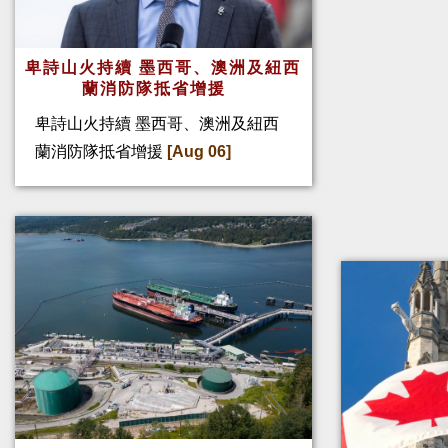
卑詩山火持續 墨西哥、澳洲及紐西
蘭消防隊抵省增援
卑詩山火持續 墨西哥、澳洲及紐西
蘭消防隊抵省增援
[Aug 06]