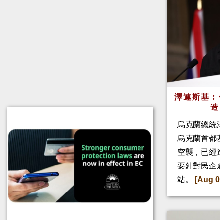
澤連斯基︰
造
烏克蘭總統
烏克蘭首都
空襲，已經
要針對民企
站。
[Aug 0