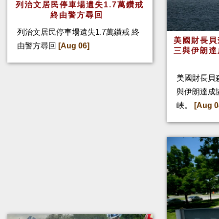
列治文居民停車場遺失1.7萬鑽戒
終由警方尋回
列治文居民停車場遺失1.7萬鑽戒 終
美國財長貝
由警方尋回
[Aug 06]
三與伊朗達
美國財長貝
與伊朗達成
峽。
[Aug 0