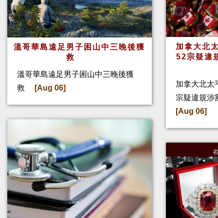
加拿大北太
溫哥華島遠足男子困山中三晚後獲
52宗疑違
救
溫哥華島遠足男子困山中三晚後獲
加拿大北太
救
[Aug 06]
宗疑違規涉
[Aug 06]