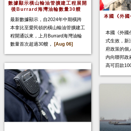
數據顯示橫山輸油管擴建工程展開
後Burrard海灣油輪數量30艘
本國《外國
最新數據顯示，自2024年中期橫跨
本拿比至愛民頓的橫山輸油管擴建工
本國《外國
程開通以來，上月Burrard海灣油輪
式生效，新
數量首次超過30艘，
[Aug 06]
府政策的個人
內向聯邦政
高可罰款10