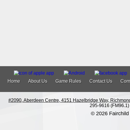
Home
About Us
Game Rules
Contact Us
Com
#2090, Aberdeen Centre, 4151 Hazelbridge Way, Richmon
295-9616 (FM96.1)
© 2026 Fairchild