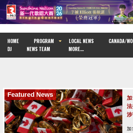
HOME
PROGRAM
LOCAL NEWS
CANADA/WO
DJ
NEWS TEAM
MORE...
Featured News
Featured News
加
南
法
與
涉
南
加
去