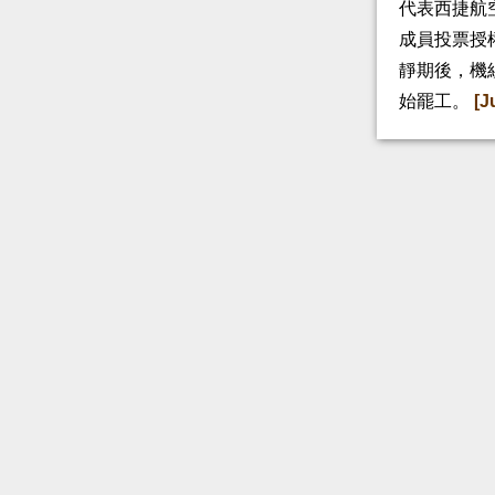
代表西捷航空
成員投票授
靜期後，機
始罷工。
[J