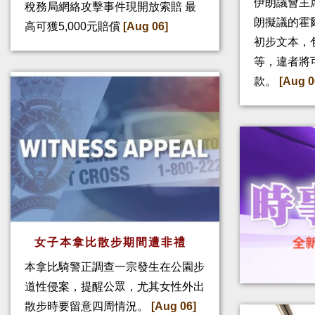
伊朗議會主
稅務局網絡攻擊事件現開放索賠 最
朗擬議的霍
高可獲5,000元賠償
[Aug 06]
初步文本，
等，違者將
款。
[Aug 0
女子本拿比散步期間遭非禮
本拿比騎警正調查一宗發生在公園步
道性侵案，提醒公眾，尤其女性外出
散步時要留意四周情況。
[Aug 06]