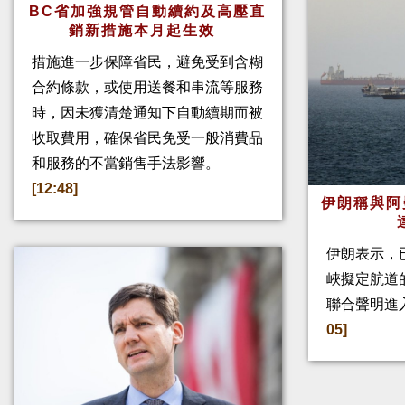
BC省加強規管自動續約及高壓直
銷新措施本月起生效
措施進一步保障省民，避免受到含糊
合約條款，或使用送餐和串流等服務
時，因未獲清楚通知下自動續期而被
收取費用，確保省民免受一般消費品
和服務的不當銷售手法影響。
[12:48]
伊朗稱與阿
伊朗表示，
峽擬定航道
聯合聲明進
05]