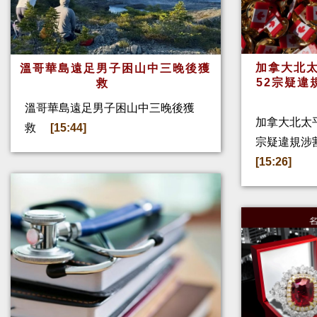
加拿大北太
溫哥華島遠足男子困山中三晚後獲
52宗疑違
救
溫哥華島遠足男子困山中三晚後獲
加拿大北太
救
[15:44]
宗疑違規涉
[15:26]