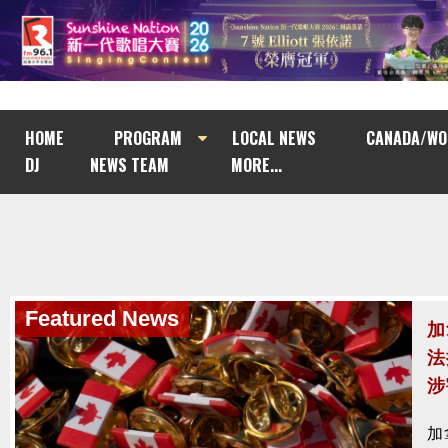
HOME
PROGRAM
LOCAL NEWS
CANADA/WO
DJ
NEWS TEAM
MORE...
Featured News
Featured News
加
南
法
與
涉
南
加
去