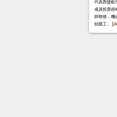
代表西捷航空
成員投票授
靜期後，機
始罷工。
[J