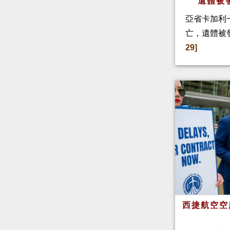
遺體被
亞省卡加利
亡，遺體被
29]
西捷航空空