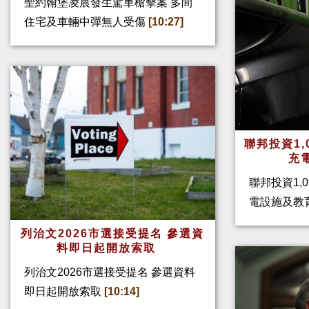
聖約翰堡凌晨發生駕車槍擊案 多間
住宅及車輛中彈無人受傷
[10:27]
聯邦投資1,
充
聯邦投資1,
電設施及教
列治文2026市選接受提名 參選資
料即日起開放索取
列治文2026市選接受提名 參選資料
即日起開放索取
[10:14]