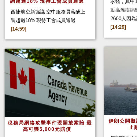
調超過18% 現待工會成員通過
求醫，其中
動高溫疾病
西捷航空新協議 空中服務員薪酬上
2600人因
調超過18% 現待工會成員通過
[14:29]
[14:59]
伊朗公開擬
稅務局網絡攻擊事件現開放索賠 最
止
高可獲5,000元賠償