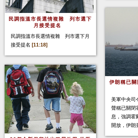
民調指溫市長選情複雜 列市選下
月接受提名
民調指溫市長選情複雜 列市選下月
接受提名
[11:18]
伊朗稱已關
美軍中央司
聲稱已關閉
息，強調霍
開放，伊朗