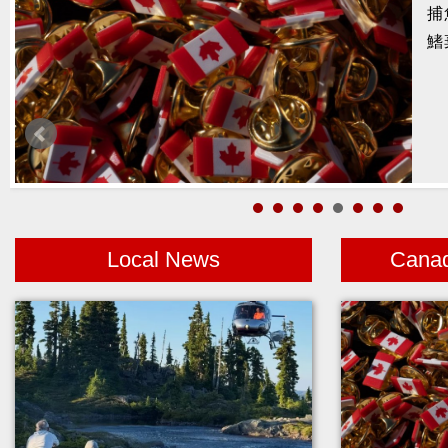
捕
暑
鰭
醫
月
警
高
Local News
Cana