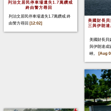
列治文居民停車場遺失1.7萬鑽戒
終由警方尋回
列治文居民停車場遺失1.7萬鑽戒 終
美國財長貝
由警方尋回
[12:02]
三與伊朗達
美國財長貝
與伊朗達成
峽。
[Aug 0