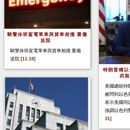
騎警休班駕電單車與貨車相撞 重傷
送院
騎警休班駕電單車與貨車相撞 重傷
送院
[11:19]
特朗普稱以
武
美國總統特
被問到以色
表示美國同
強調以色列
31]