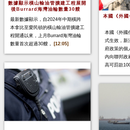
數據顯示橫山輸油管擴建工程展開
後Burrard海灣油輪數量30艘
本國《外國
最新數據顯示，自2024年中期橫跨
本拿比至愛民頓的橫山輸油管擴建工
本國《外國
程開通以來，上月Burrard海灣油輪
式生效，新
數量首次超過30艘，
[12:05]
府政策的個人
內向聯邦政
高可罰款10