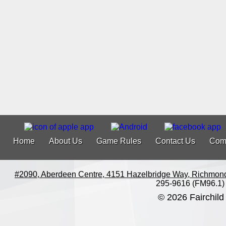
Home
About Us
Game Rules
Contact Us
Com
#2090, Aberdeen Centre, 4151 Hazelbridge Way, Richmon
295-9616 (FM96.1)
© 2026 Fairchild