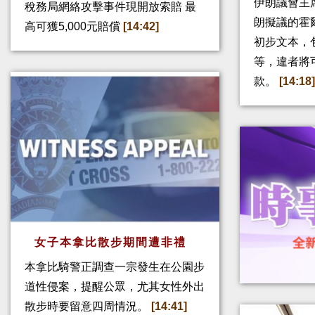
伊朗議會主
稅務局網絡攻擊事件現開放索賠 最
朗擬議的霍
高可獲5,000元賠償
[14:42]
初步文本，
等，違者將
款。
[14:18
女子本拿比散步期間遭非禮
本拿比騎警正調查一宗發生在公園步
道性侵案，提醒公眾，尤其女性外出
散步時要留意四周情況。
[14:41]