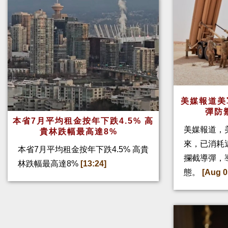
美媒報道美
彈防
本省7月平均租金按年下跌4.5% 高
美媒報道，
貴林跌幅最高達8%
來，已消耗
本省7月平均租金按年下跌4.5% 高貴
攔截導彈，
林跌幅最高達8%
[13:24]
態。
[Aug 0