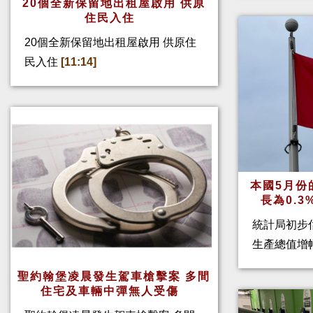
20個全新保留地出租屋啟用 供原
住民入住
20個全新保留地出租屋啟用 供原住
民入住
[11:14]
本國5月份
長為0.
統計局初步
生產總值增幅
聖約翰堡凌晨發生駕車槍擊案 多間
住宅及車輛中彈無人受傷