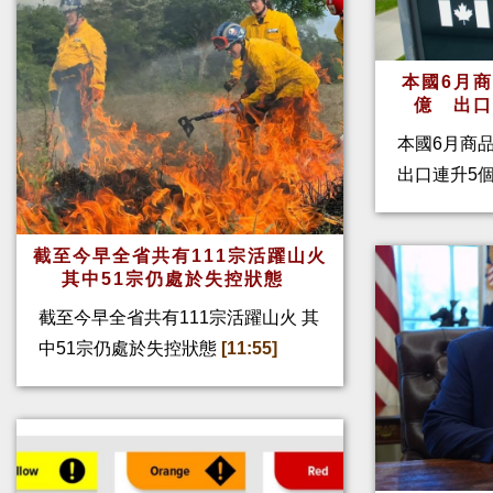
本國6月
億 出
本國6月商
出口連升5
截至今早全省共有111宗活躍山火
其中51宗仍處於失控狀態
截至今早全省共有111宗活躍山火 其
中51宗仍處於失控狀態
[11:55]