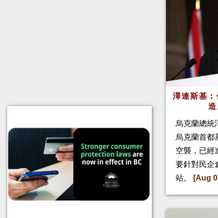
澤連斯基︰
造
烏克蘭總統
烏克蘭首都
空襲，已經
要針對民企
站。
[Aug 0