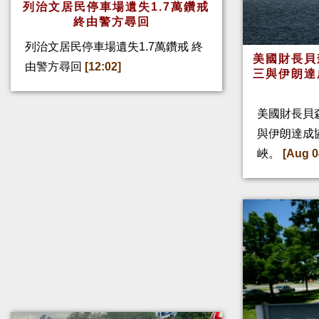
列治文居民停車場遺失1.7萬鑽戒
終由警方尋回
列治文居民停車場遺失1.7萬鑽戒 終
美國財長貝
由警方尋回
[12:02]
三與伊朗達
美國財長貝
與伊朗達成
峽。
[Aug 0