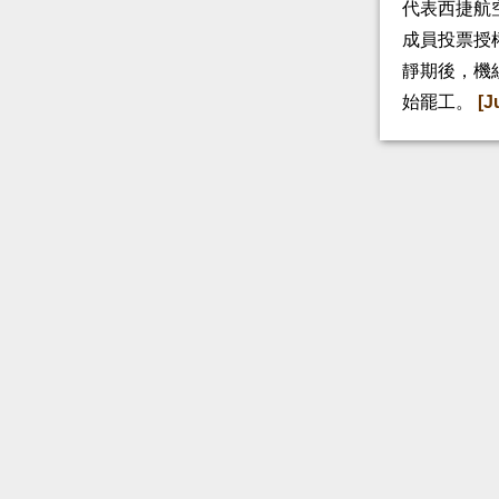
代表西捷航空
成員投票授
靜期後，機
始罷工。
[J