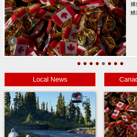
捕
暑
鰭
醫
月
警
高
Local News
Cana