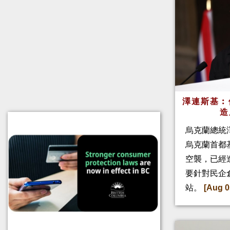
澤連斯基︰
造
烏克蘭總統
烏克蘭首都
空襲，已經
要針對民企
站。
[Aug 0