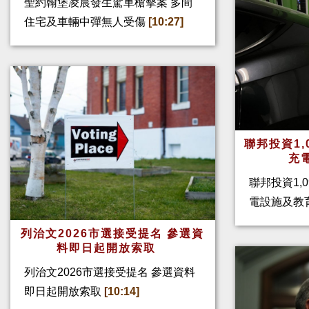
聖約翰堡凌晨發生駕車槍擊案 多間
住宅及車輛中彈無人受傷
[10:27]
聯邦投資1,
充
聯邦投資1,
電設施及教
列治文2026市選接受提名 參選資
料即日起開放索取
列治文2026市選接受提名 參選資料
即日起開放索取
[10:14]