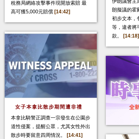
伊朗議會主
稅務局網絡攻擊事件現開放索賠 最
朗擬議的霍
高可獲5,000元賠償
[14:42]
初步文本，
等，違者將
款。
[14:18
女子本拿比散步期間遭非禮
本拿比騎警正調查一宗發生在公園步
道性侵案，提醒公眾，尤其女性外出
散步時要留意四周情況。
[14:41]