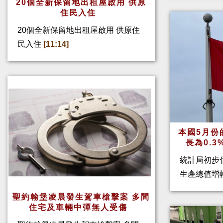
20個全新保留地出租屋啟用 供原
住民入住
20個全新保留地出租屋啟用 供原住
民入住
[11:14]
本國5月份
長為0.
統計局初步
生產總值增幅
聖約翰堡凌晨發生駕車槍擊案 多間
住宅及車輛中彈無人受傷