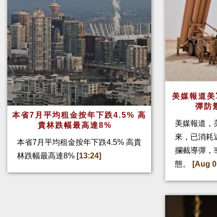
美媒報道美
彈防
本省7月平均租金按年下跌4.5% 高
美媒報道，
貴林跌幅最高達8%
來，已消耗
本省7月平均租金按年下跌4.5% 高貴
攔截導彈，
林跌幅最高達8%
[13:24]
態。
[Aug 0