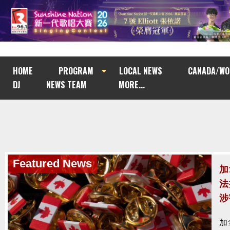
HOME
PROGRAM
LOCAL NEWS
CANADA/WO
DJ
NEWS TEAM
MORE...
Featured News
Featured News
加
南
法
與
涉
南
加
去