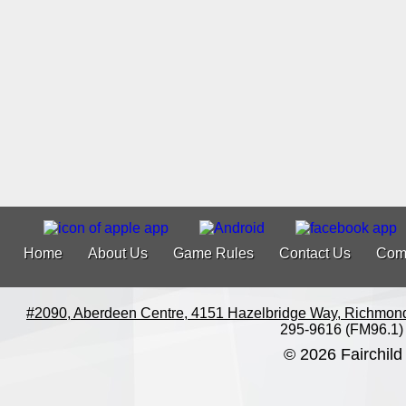
Home
About Us
Game Rules
Contact Us
Com
#2090, Aberdeen Centre, 4151 Hazelbridge Way, Richmon
295-9616 (FM96.1)
© 2026 Fairchild