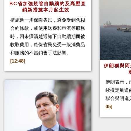
BC省加強規管自動續約及高壓直
銷新措施本月起生效
措施進一步保障省民，避免受到含糊
合約條款，或使用送餐和串流等服務
時，因未獲清楚通知下自動續期而被
收取費用，確保省民免受一般消費品
和服務的不當銷售手法影響。
[12:48]
伊朗稱與阿
伊朗表示，
峽擬定航道
聯合聲明進
05]