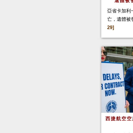
遺體被
亞省卡加利
亡，遺體被
29]
西捷航空空