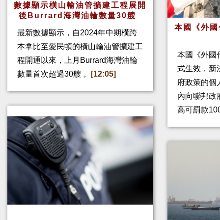
數據顯示橫山輸油管擴建工程展開
後Burrard海灣油輪數量30艘
本國《外國
最新數據顯示，自2024年中期橫跨
本拿比至愛民頓的橫山輸油管擴建工
本國《外國
程開通以來，上月Burrard海灣油輪
式生效，新
數量首次超過30艘，
[12:05]
府政策的個人
內向聯邦政
高可罰款10