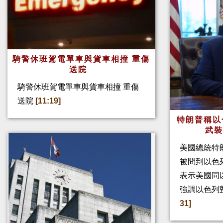
騎警休班駕電單車與貨車相撞 重傷
送院
騎警休班駕電單車與貨車相撞 重傷
送院
[11:19]
特朗普稱以
武
美國總統特
被問到以色
表示美國同
強調以色列
31]