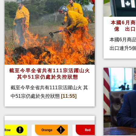
本國6月
億 出
本國6月商
出口連升5
截至今早全省共有111宗活躍山火
其中51宗仍處於失控狀態
截至今早全省共有111宗活躍山火 其
中51宗仍處於失控狀態
[11:55]