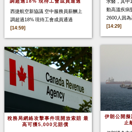
調超過18% 現待工會成員通過
求醫，其中
動高溫疾病
西捷航空新協議 空中服務員薪酬上
2600人因
調超過18% 現待工會成員通過
[14:29]
[14:59]
伊朗公開擬
稅務局網絡攻擊事件現開放索賠 最
止
高可獲5,000元賠償