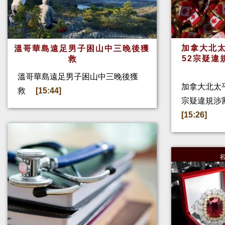
加拿大北太
溫哥華島遠足男子困山中三晚後獲
52宗疑違
救
溫哥華島遠足男子困山中三晚後獲
加拿大北太
救
[15:44]
宗疑違規涉
[15:26]