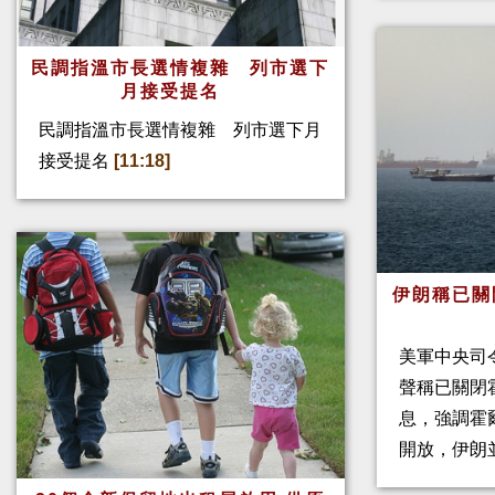
民調指溫市長選情複雜 列市選下
月接受提名
民調指溫市長選情複雜 列市選下月
接受提名
[11:18]
伊朗稱已關
美軍中央司
聲稱已關閉
息，強調霍
開放，伊朗