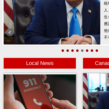
槍
2
示
1
者
Local News
Cana