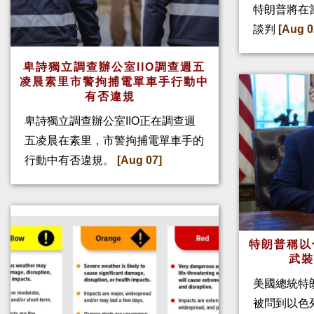
特朗普將在
談判
[Aug 0
卑詩獨立調查辦公室IIO調查週五
凌晨素里市警拘捕電單車手行動中
有否違規
卑詩獨立調查辦公室IIO正在調查週
五凌晨在素里，市警拘捕電單車手的
行動中有否違規。
[Aug 07]
特朗普稱以
武
美國總統特
被問到以色