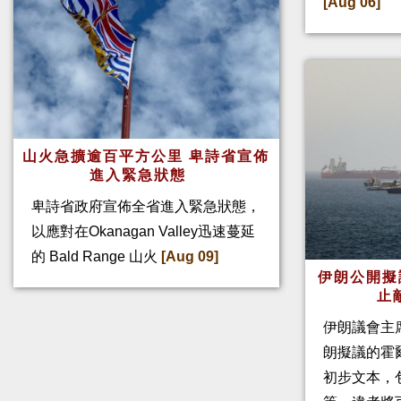
[Aug 06]
山火急擴逾百平方公里 卑詩省宣佈
進入緊急狀態
卑詩省政府宣佈全省進入緊急狀態，
以應對在Okanagan Valley迅速蔓延
的 Bald Range 山火
[Aug 09]
伊朗公開擬
止
伊朗議會主
朗擬議的霍
初步文本，