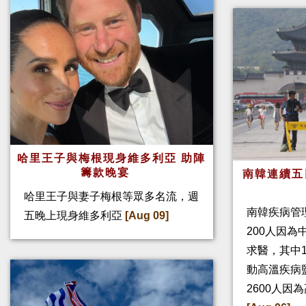
哈里王子與梅根現身維多利亞 助陣
籌款晚宴
南韓連續五
哈里王子與妻子梅根等眾多名流，週
南韓疾病管
五晚上現身維多利亞
[Aug 09]
200人因
求醫，其中
動高溫疾病
2600人因