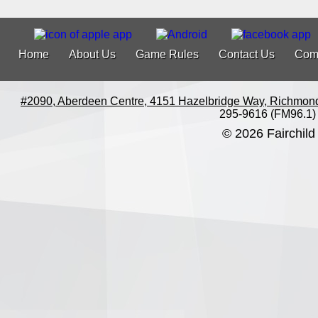
Home
About Us
Game Rules
Contact Us
Com
#2090, Aberdeen Centre, 4151 Hazelbridge Way, Richmon
295-9616 (FM96.1)
© 2026 Fairchild