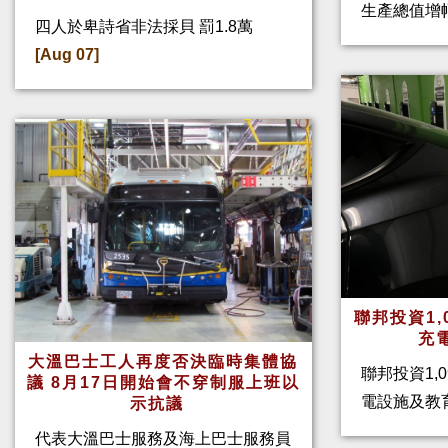
生產總值增幅
四人於卑詩省非法採貝 罰1.8萬
[Aug 07]
聯邦投資1,
充
大溫巴士工人再度否決臨時集體協
聯邦投資1,
議 8月17日開始會不穿制服上班以
電設施及教
示抗議
代表大溫巴士服務及海上巴士服務員