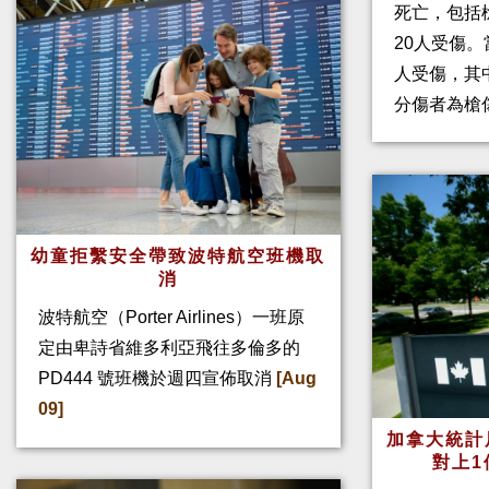
死亡，包括
20人受傷。
人受傷，其
分傷者為槍
幼童拒繫安全帶致波特航空班機取
消
波特航空（Porter Airlines）一班原
定由卑詩省維多利亞飛往多倫多的
PD444 號班機於週四宣佈取消
[Aug
09]
加拿大統計
對上1