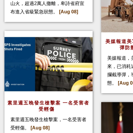
山火，超過2萬人撤離，卑詩省府宣
布進入省級緊急狀態。
[Aug 08]
美媒報道美
彈防
美媒報道，
來，已消耗
攔截導彈，
態。
[Aug 0
素里週五晚發生槍擊案 一名受害者
受輕傷
素里週五晚發生槍擊案，一名受害者
受輕傷。
[Aug 08]