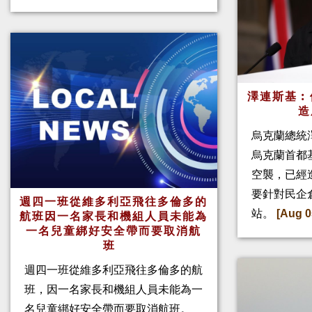
澤連斯基︰
造
烏克蘭總統
烏克蘭首都
空襲，已經
要針對民企
週四一班從維多利亞飛往多倫多的
站。
[Aug 0
航班因一名家長和機組人員未能為
一名兒童綁好安全帶而要取消航
班
週四一班從維多利亞飛往多倫多的航
班，因一名家長和機組人員未能為一
名兒童綁好安全帶而要取消航班。