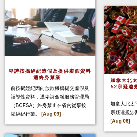
卑詩按揭經紀造假及提供虛假資料
遭終身禁業
加拿大北太
52宗疑違
前按揭經紀因向放款機構提交虛假及
誤導性資料，遭卑詩金融服務管理局
加拿大北太
（BCFSA）終身禁止在省內從事按
宗疑違規涉
揭經紀行業。
[Aug 09]
[Aug 06]