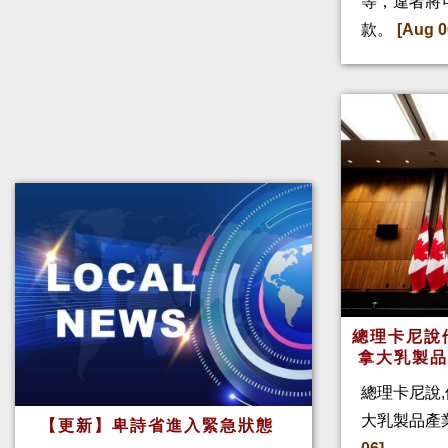
等，違者將
款。
[Aug 0
總理卡尼說他
拿大乳製
總理卡尼說,
大乳製品產
【更新】卑詩省進入緊急狀態