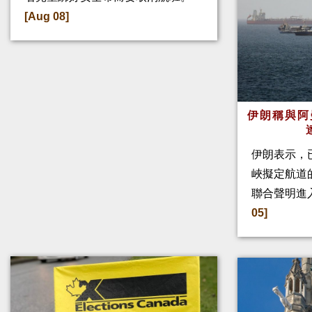
[Aug 08]
伊朗稱與阿
伊朗表示，
峽擬定航道
聯合聲明進
05]