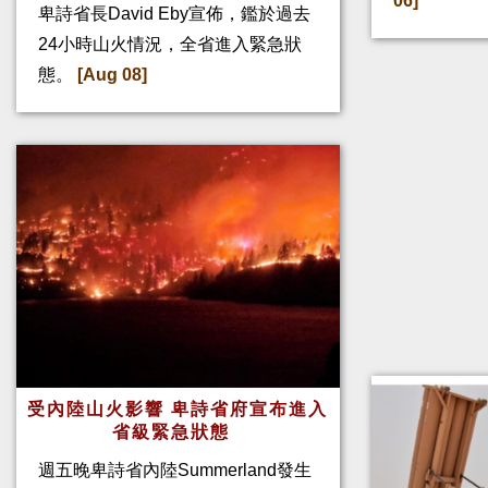
06]
卑詩省長David Eby宣佈，鑑於過去
24小時山火情況，全省進入緊急狀
態。
[Aug 08]
受內陸山火影響 卑詩省府宣布進入
省級緊急狀態
週五晚卑詩省內陸Summerland發生