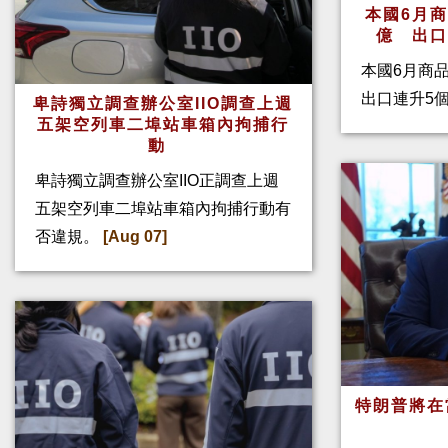
本國6月
億 出
本國6月商
出口連升5
卑詩獨立調查辦公室IIO調查上週
五架空列車二埠站車箱內拘捕行
動
卑詩獨立調查辦公室IIO正調查上週
五架空列車二埠站車箱內拘捕行動有
否違規。
[Aug 07]
特朗普將在