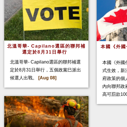
北溫哥華- Capilano選區的聯邦補
本國《外國
選定於8月31日舉行
北溫哥華- Capilano選區的聯邦補選
本國《外國
定於8月31日舉行，五個政黨巳派出
式生效，新
候選人出戰。
[Aug 08]
府政策的個人
內向聯邦政
高可罰款10