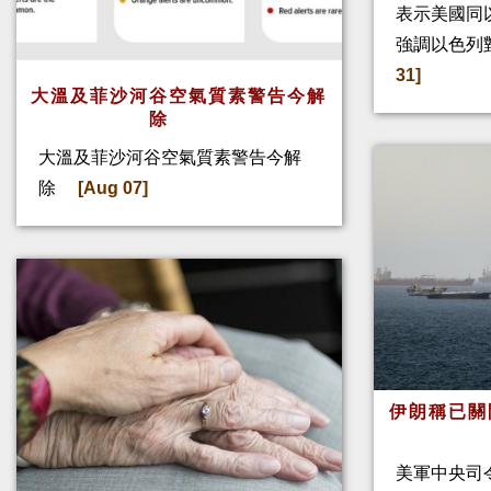
表示美國同
強調以色列
31]
大溫及菲沙河谷空氣質素警告今解
除
大溫及菲沙河谷空氣質素警告今解
除
[Aug 07]
伊朗稱已關
美軍中央司