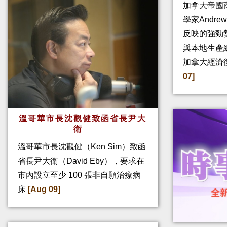
加拿大帝國
學家Andre
反映的強勁
與本地生產
加拿大經濟
07]
溫哥華市長沈觀健致函省長尹大
衛
溫哥華市長沈觀健（Ken Sim）致函
省長尹大衛（David Eby），要求在
市內設立至少 100 張非自願治療病
床
[Aug 09]