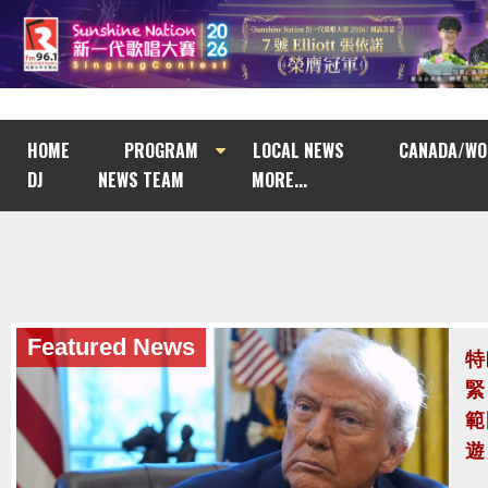
HOME
PROGRAM
LOCAL NEWS
CANADA/WO
DJ
NEWS TEAM
MORE...
Featured News
泰
至
泰
案