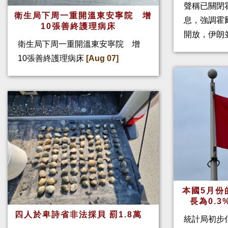
聲稱已關閉
衛生局下周一重開溫東安寧院 增
息，強調霍
10張善終護理病床
開放，伊朗
衛生局下周一重開溫東安寧院 增
10張善終護理病床
[Aug 07]
本國5月份
長為0.
四人於卑詩省非法採貝 罰1.8萬
統計局初步