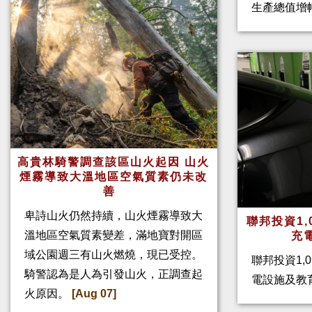
生產總值增幅
高貴林騎警調查該區山火起因 山火
煙霧導致大溫地區空氣質素仍未改
善
卑詩山火仍然持續，山火煙霧導致大
聯邦投資1,
溫地區空氣質素變差，滿地寶對開區
充
域公園週三有山火燃燒，現已受控。
聯邦投資1,
騎警認為是人為引發山火，正調查起
電設施及教
火原因。
[Aug 07]