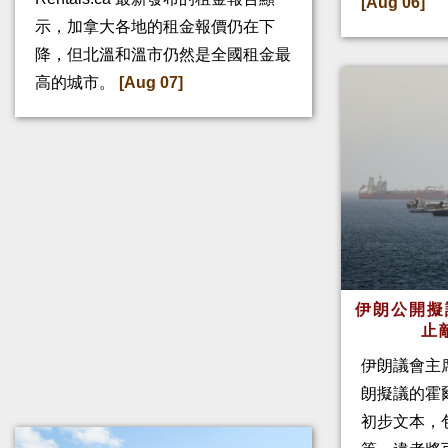
[Aug 06]
示，加拿大各地的租金報價仍在下
降，但北溫和溫市仍然是全國租金最
高的城市。
[Aug 07]
伊朗公開擬
止
伊朗議會主
朗擬議的霍
初步文本，