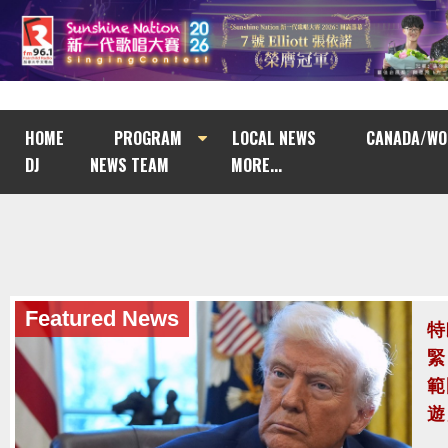
HOME
PROGRAM
LOCAL NEWS
CANADA/WO
DJ
NEWS TEAM
MORE...
Featured News
Featured News
特
泰
緊
至
範
泰
遊
案