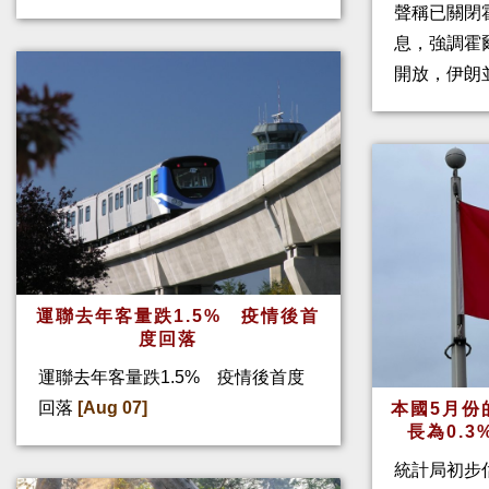
聲稱已關閉
息，強調霍
開放，伊朗
運聯去年客量跌1.5% 疫情後首
度回落
運聯去年客量跌1.5% 疫情後首度
回落
[Aug 07]
本國5月份
長為0.
統計局初步