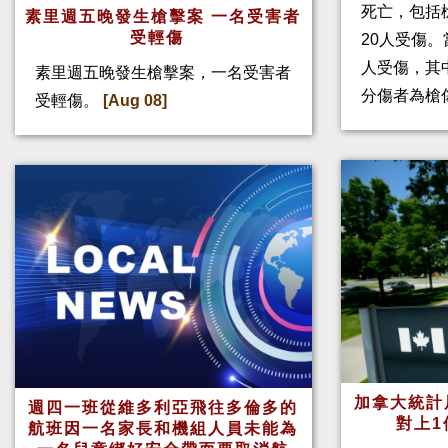
死亡，包括
素里週五晚發生槍擊案 一名受害者
受輕傷
20人受傷。
人受傷，其
素里週五晚發生槍擊案，一名受害者
分傷者為槍
受輕傷。
[Aug 08]
加拿大統計
週四一班從維多利亞飛往多倫多的
對上1
航班因一名家長和機組人員未能為