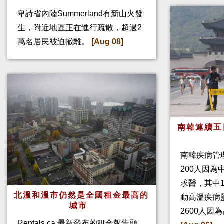
卑詩省內陸Summerland有新山火發
生，附近地區正在進行疏散，超過2
萬名居民被迫撤離。
[Aug 08]
南韓連續五
南韓疾病管
200人因
求醫，其中
北溫和溫市仍然是全國租金最高的
動高溫疾病
城市
2600人因
Rentals.ca 最新發布的租金報告顯