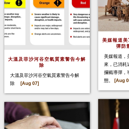
美媒報道美
彈防
美媒報道，
大溫及菲沙河谷空氣質素警告今解
來，已消耗
除
攔截導彈，
大溫及菲沙河谷空氣質素警告今解
態。
[Aug 0
除
[Aug 07]