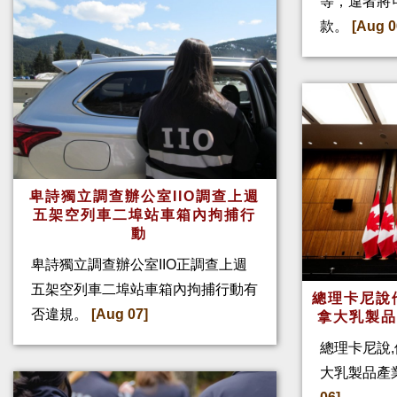
等，違者將
款。
[Aug 0
卑詩獨立調查辦公室IIO調查上週
五架空列車二埠站車箱內拘捕行
動
卑詩獨立調查辦公室IIO正調查上週
五架空列車二埠站車箱內拘捕行動有
總理卡尼說他
否違規。
[Aug 07]
拿大乳製
總理卡尼說,
大乳製品產