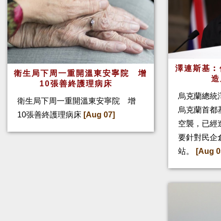
澤連斯基︰
衛生局下周一重開溫東安寧院 增
造
10張善終護理病床
烏克蘭總統
衛生局下周一重開溫東安寧院 增
烏克蘭首都
10張善終護理病床
[Aug 07]
空襲，已經
要針對民企
站。
[Aug 0