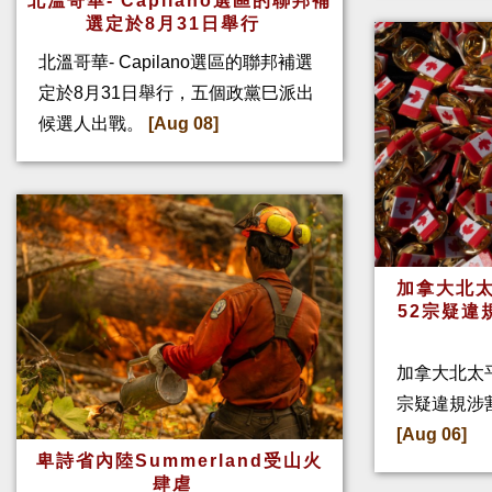
北溫哥華- Capilano選區的聯邦補
選定於8月31日舉行
北溫哥華- Capilano選區的聯邦補選
定於8月31日舉行，五個政黨巳派出
候選人出戰。
[Aug 08]
加拿大北太
52宗疑違
加拿大北太
宗疑違規涉
[Aug 06]
卑詩省內陸Summerland受山火
肆虐