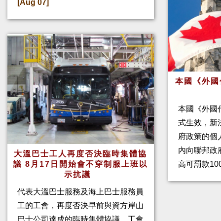
[Aug 07]
本國《外國
本國《外國
式生效，新
府政策的個人
內向聯邦政
大溫巴士工人再度否決臨時集體協
高可罰款10
議 8月17日開始會不穿制服上班以
示抗議
代表大溫巴士服務及海上巴士服務員
工的工會，再度否決早前與資方岸山
巴士公司達成的臨時集體協議。工會