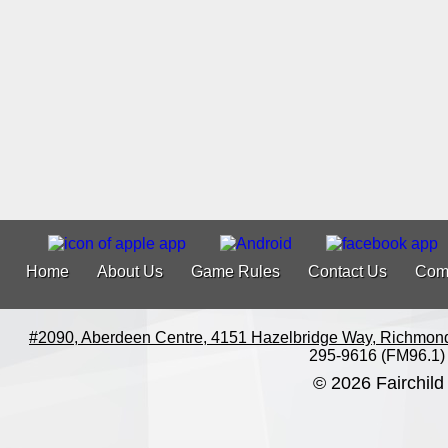
Home
About Us
Game Rules
Contact Us
Com
#2090, Aberdeen Centre, 4151 Hazelbridge Way, Richmon
295-9616 (FM96.1)
© 2026 Fairchild