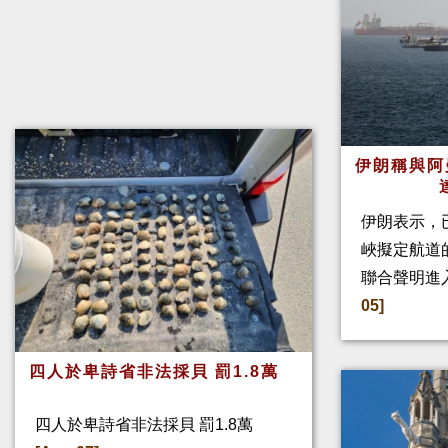
伊朗稱與阿
伊朗表示，
峽擬定航道
聯合聲明進
05]
四人於卑詩省非法採貝 罰1.8萬
四人於卑詩省非法採貝 罰1.8萬