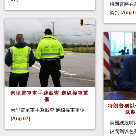
特朗普將在
談判
[Aug 0
素里電單車手避截查 逆線撞車重
傷
特朗普稱以
素里電單車手避截查 逆線撞車重傷
武
[Aug 07]
美國總統特
被問到以色