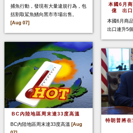
本國6月
捕魚行動，發現有大量違規行為，包
億 出
括割取鯊魚鰭向黑市市場出售。
本國6月商
[Aug 07]
出口連升5
BC內陸地區周末達33度高溫
特朗普將在
BC內陸地區周末達33度高溫
[Aug
07]