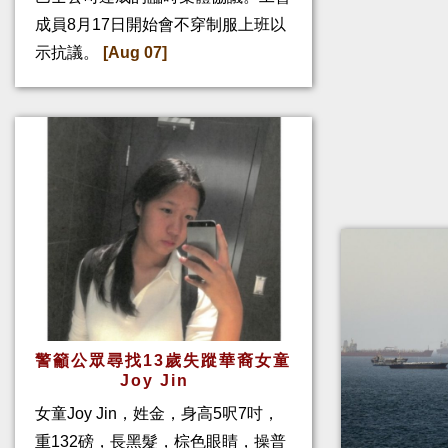
成員8月17日開始會不穿制服上班以
示抗議。
[Aug 07]
警籲公眾尋找13歲失蹤華裔女童
Joy Jin
女童Joy Jin，姓金，身高5呎7吋，
重132磅，長黑髮，棕色眼睛，操普