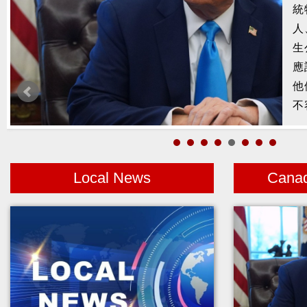
統
槍
人
2
生
示
應
1
他
者
不
Local News
Cana