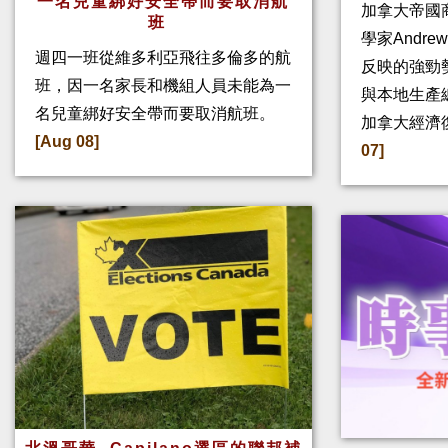
一名兒童綁好安全帶而要取消航
加拿大帝國
班
學家Andre
週四一班從維多利亞飛往多倫多的航
反映的強勁
班，因一名家長和機組人員未能為一
與本地生產
名兒童綁好安全帶而要取消航班。
加拿大經濟
[Aug 08]
07]