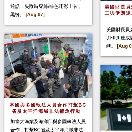
通話，失蹤時穿綠/棕色迷彩上衣，
美國財長貝
三與伊朗達
黑褲。
[Aug 07]
美國財長貝
與伊朗達成
峽。
[Aug 0
本國與多國執法人員合作打擊BC
省及太平洋海域非法捕魚行動
加拿大漁業及海洋部與多國執法人員
合作，打擊BC省及太平洋海域非法