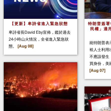
【更新】卑詩省進入緊急狀態
特朗普簽署
民權」適
卑詩省長David Eby宣佈，鑑於過去
24小時山火情況，全省進入緊急狀
統特朗普表
態。
[Aug 08]
裕人士利用
不應該發生
買身份，美
[Aug 07]