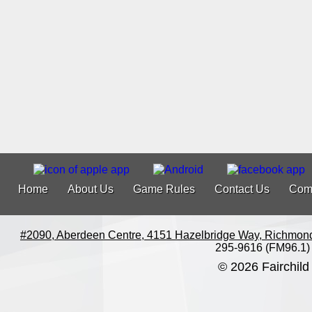
Home
About Us
Game Rules
Contact Us
Com
#2090, Aberdeen Centre, 4151 Hazelbridge Way, Richmon
295-9616 (FM96.1)
© 2026 Fairchild