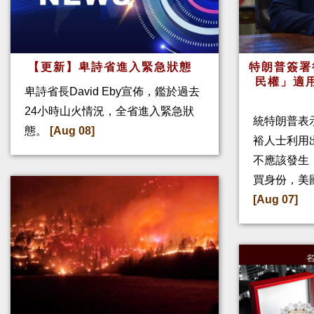
【更新】卑詩省進入緊急狀態
特朗普簽署
民權」適
卑詩省長David Eby宣佈，鑑於過去
24小時山火情況，全省進入緊急狀
統特朗普表
態。
[Aug 08]
裕人士利用
不應該發生
買身份，美
[Aug 07]