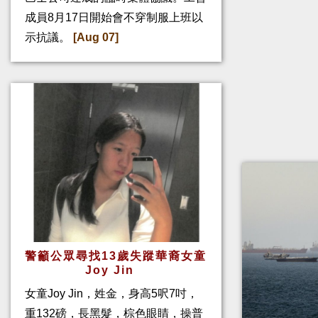
成員8月17日開始會不穿制服上班以
示抗議。
[Aug 07]
警籲公眾尋找13歲失蹤華裔女童
Joy Jin
女童Joy Jin，姓金，身高5呎7吋，
重132磅，長黑髮，棕色眼睛，操普