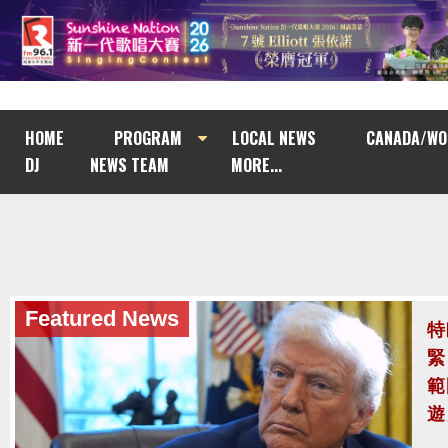
HOME
PROGRAM
LOCAL NEWS
CANADA/WO
DJ
NEWS TEAM
MORE...
Featured News
泰
至
泰
案