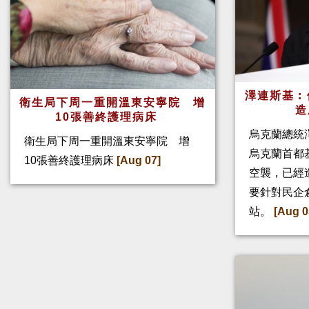
澤連斯基︰
衛生局下周一重開溫東安寧院 增
造
10張善終護理病床
烏克蘭總統
衛生局下周一重開溫東安寧院 增
烏克蘭首都
10張善終護理病床
[Aug 07]
空襲，已經
要針對民企
站。
[Aug 0