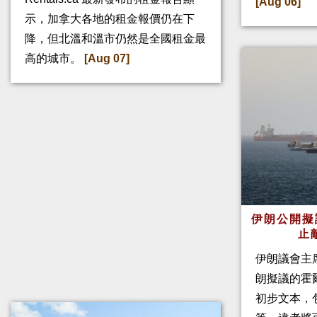
[Aug 06]
示，加拿大各地的租金報價仍在下
降，但北溫和溫市仍然是全國租金最
高的城市。
[Aug 07]
伊朗公開擬
止
伊朗議會主
朗擬議的霍
初步文本，