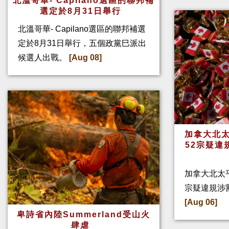
北溫哥華- Capilano選區的聯邦補
選定於8月31日舉行
北溫哥華- Capilano選區的聯邦補選
定於8月31日舉行，五個政黨巳派出
候選人出戰。
[Aug 08]
加拿大北太
52宗疑違
加拿大北太
宗疑違規涉
[Aug 06]
卑詩省內陸Summerland受山火
肆虐