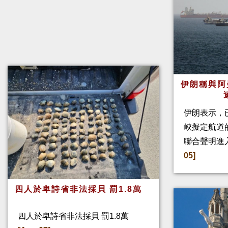
伊朗稱與阿
伊朗表示，
峽擬定航道
聯合聲明進
05]
四人於卑詩省非法採貝 罰1.8萬
四人於卑詩省非法採貝 罰1.8萬