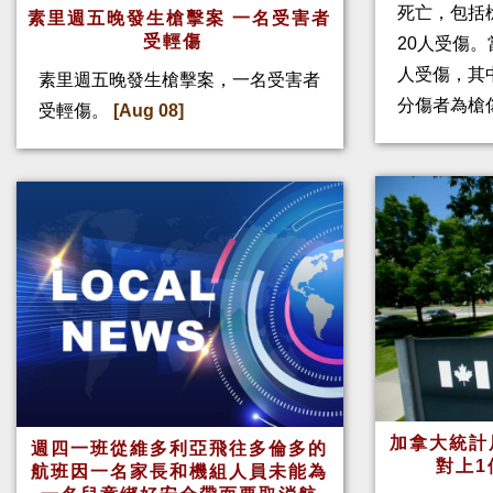
死亡，包括
素里週五晚發生槍擊案 一名受害者
受輕傷
20人受傷。
人受傷，其
素里週五晚發生槍擊案，一名受害者
分傷者為槍
受輕傷。
[Aug 08]
加拿大統計
週四一班從維多利亞飛往多倫多的
對上1
航班因一名家長和機組人員未能為