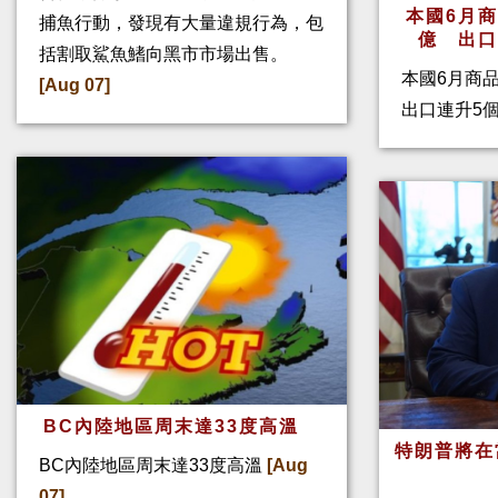
本國6月
捕魚行動，發現有大量違規行為，包
億 出
括割取鯊魚鰭向黑市市場出售。
本國6月商
[Aug 07]
出口連升5
BC內陸地區周末達33度高溫
特朗普將在
BC內陸地區周末達33度高溫
[Aug
07]