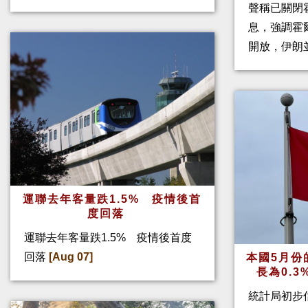
聲稱已關閉
息，強調霍
開放，伊朗
運聯去年客量跌1.5% 疫情後首
度回落
運聯去年客量跌1.5% 疫情後首度
回落
[Aug 07]
本國5月份
長為0.
統計局初步