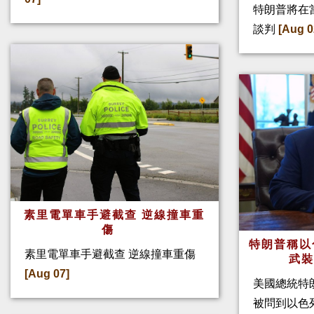
特朗普將在
談判
[Aug 0
素里電單車手避截查 逆線撞車重
傷
特朗普稱以
素里電單車手避截查 逆線撞車重傷
武
[Aug 07]
美國總統特
被問到以色