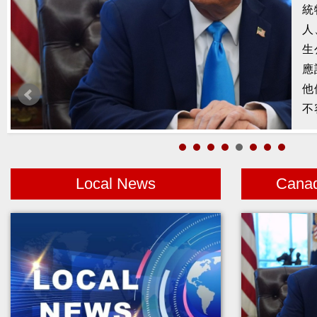
槍
2
示
1
者
Local News
Cana