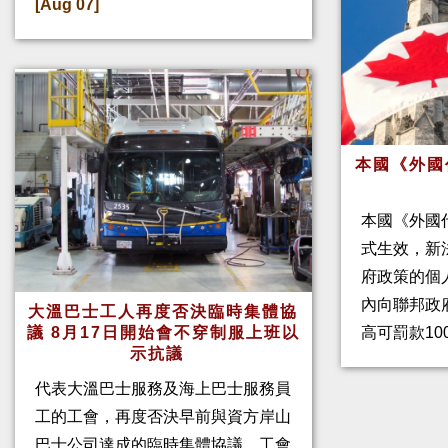
[Aug 07]
本國《外國
本國《外國
式生效，新
府政策的個人
內向聯邦政
大溫巴士工人再度否決臨時集體協
高可罰款10
議 8月17日開始會不穿制服上班以
示抗議
代表大溫巴士服務及海上巴士服務員
工的工會，再度否決早前與資方岸山
巴士公司達成的臨時集體協議。工會