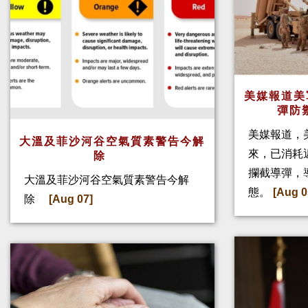
美媒報道美
彈防
美媒報道，
大溫及菲沙河谷空氣質素警告今解
來，已消耗
除
攔截導彈，
大溫及菲沙河谷空氣質素警告今解
態。
[Aug 0
除
[Aug 07]