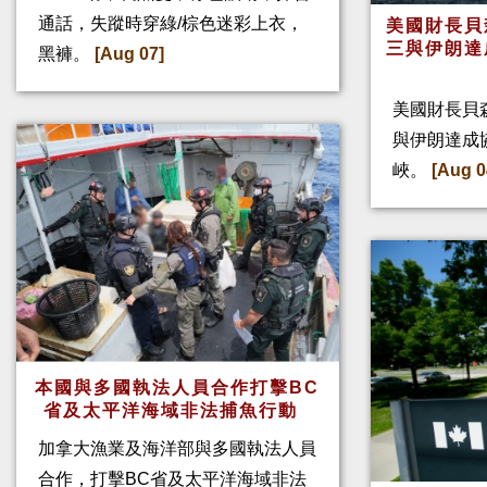
通話，失蹤時穿綠/棕色迷彩上衣，
美國財長貝
三與伊朗達
黑褲。
[Aug 07]
美國財長貝
與伊朗達成
峽。
[Aug 0
本國與多國執法人員合作打擊BC
省及太平洋海域非法捕魚行動
加拿大漁業及海洋部與多國執法人員
合作，打擊BC省及太平洋海域非法