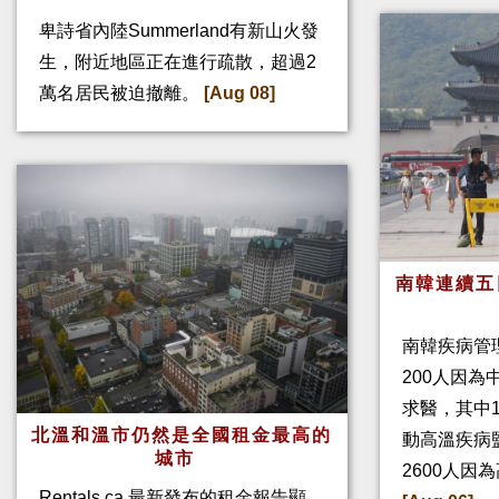
卑詩省內陸Summerland有新山火發
生，附近地區正在進行疏散，超過2
萬名居民被迫撤離。
[Aug 08]
南韓連續五
南韓疾病管
200人因
求醫，其中
北溫和溫市仍然是全國租金最高的
動高溫疾病
城市
2600人因
Rentals.ca 最新發布的租金報告顯