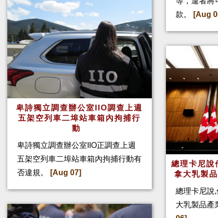
等，違者將
款。
[Aug 0
卑詩獨立調查辦公室IIO調查上週
五架空列車二埠站車箱內拘捕行
動
卑詩獨立調查辦公室IIO正調查上週
五架空列車二埠站車箱內拘捕行動有
總理卡尼說他
否違規。
[Aug 07]
拿大乳製
總理卡尼說,
大乳製品產