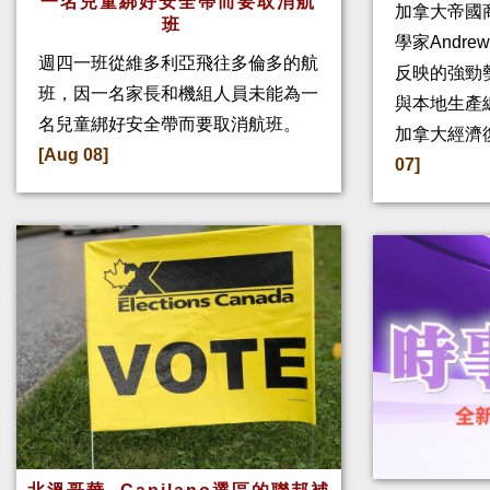
一名兒童綁好安全帶而要取消航
加拿大帝國
班
學家Andre
週四一班從維多利亞飛往多倫多的航
反映的強勁
班，因一名家長和機組人員未能為一
與本地生產
名兒童綁好安全帶而要取消航班。
加拿大經濟
[Aug 08]
07]