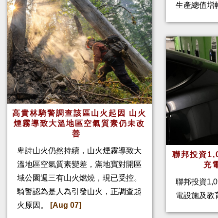
生產總值增幅
高貴林騎警調查該區山火起因 山火
煙霧導致大溫地區空氣質素仍未改
善
卑詩山火仍然持續，山火煙霧導致大
聯邦投資1,
溫地區空氣質素變差，滿地寶對開區
充
域公園週三有山火燃燒，現已受控。
聯邦投資1,
騎警認為是人為引發山火，正調查起
電設施及教
火原因。
[Aug 07]