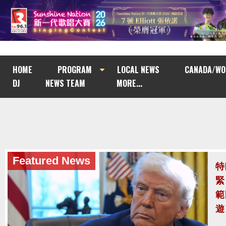
HOME
PROGRAM
LOCAL NEWS
CANADA/WO
DJ
NEWS TEAM
MORE...
Featured News
泰
至
泰
案