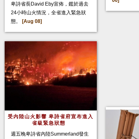
06]
卑詩省長David Eby宣佈，鑑於過去
24小時山火情況，全省進入緊急狀
態。
[Aug 08]
受內陸山火影響 卑詩省府宣布進入
省級緊急狀態
週五晚卑詩省內陸Summerland發生