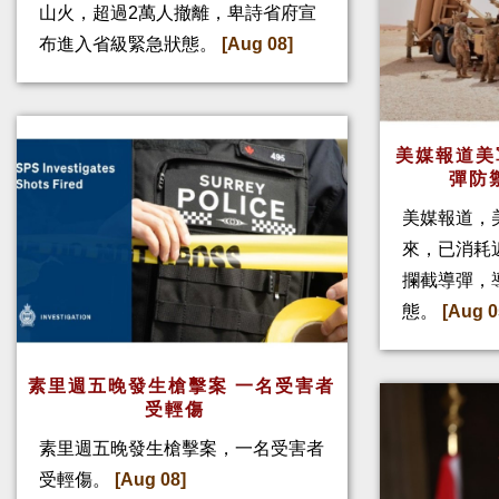
山火，超過2萬人撤離，卑詩省府宣
布進入省級緊急狀態。
[Aug 08]
美媒報道美
彈防
美媒報道，
來，已消耗
攔截導彈，
態。
[Aug 0
素里週五晚發生槍擊案 一名受害者
受輕傷
素里週五晚發生槍擊案，一名受害者
受輕傷。
[Aug 08]