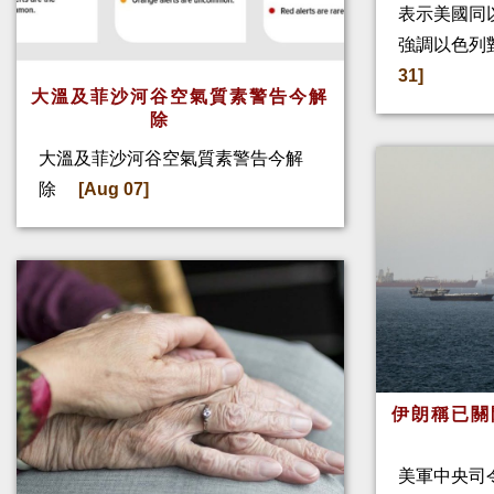
表示美國同
強調以色列
31]
大溫及菲沙河谷空氣質素警告今解
除
大溫及菲沙河谷空氣質素警告今解
除
[Aug 07]
伊朗稱已關
美軍中央司