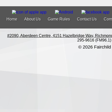
Home
About Us
Game Rules
Contact Us
Com
#2090, Aberdeen Centre, 4151 Hazelbridge Way, Richmon
295-9616 (FM96.1)
© 2026 Fairchild