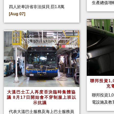
生產總值增幅
四人於卑詩省非法採貝 罰1.8萬
[Aug 07]
聯邦投資1,
充
大溫巴士工人再度否決臨時集體協
聯邦投資1,
議 8月17日開始會不穿制服上班以
電設施及教
示抗議
代表大溫巴士服務及海上巴士服務員