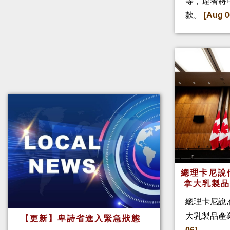
等，違者將
款。
[Aug 0
總理卡尼說他
拿大乳製
總理卡尼說,
大乳製品產
【更新】卑詩省進入緊急狀態