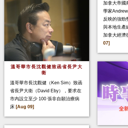
加拿大帝國
學家Andre
反映的強勁
與本地生產
加拿大經濟
07]
溫哥華市長沈觀健致函省長尹大
衛
溫哥華市長沈觀健（Ken Sim）致函
省長尹大衛（David Eby），要求在
市內設立至少 100 張非自願治療病
床
[Aug 09]