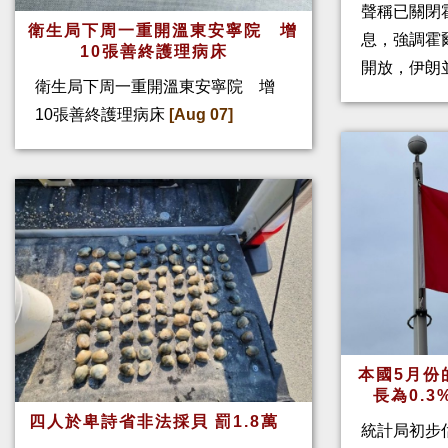
聲稱已關閉
衛生局下周一重開溫東安寧院 增
息，強調霍
10張善終護理病床
開放，伊朗
衛生局下周一重開溫東安寧院 增
10張善終護理病床
[Aug 07]
本國5月份
長為0.
四人於卑詩省非法採貝 罰1.8萬
統計局初步