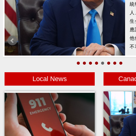
槍
2
示
1
者
Local News
Cana