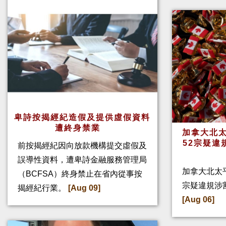
卑詩按揭經紀造假及提供虛假資料
遭終身禁業
加拿大北太
52宗疑違
前按揭經紀因向放款機構提交虛假及
誤導性資料，遭卑詩金融服務管理局
加拿大北太
（BCFSA）終身禁止在省內從事按
宗疑違規涉
揭經紀行業。
[Aug 09]
[Aug 06]