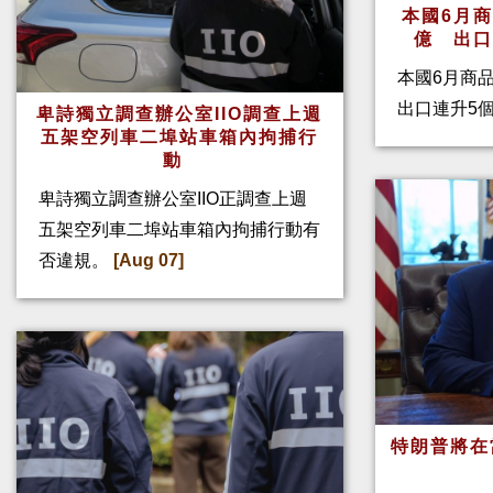
本國6月
億 出
本國6月商
出口連升5
卑詩獨立調查辦公室IIO調查上週
五架空列車二埠站車箱內拘捕行
動
卑詩獨立調查辦公室IIO正調查上週
五架空列車二埠站車箱內拘捕行動有
否違規。
[Aug 07]
特朗普將在