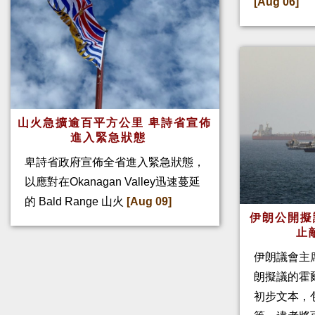
[Aug 06]
山火急擴逾百平方公里 卑詩省宣佈
進入緊急狀態
卑詩省政府宣佈全省進入緊急狀態，
以應對在Okanagan Valley迅速蔓延
的 Bald Range 山火
[Aug 09]
伊朗公開擬
止
伊朗議會主
朗擬議的霍
初步文本，