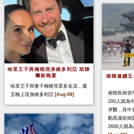
哈里王子與梅根現身維多利亞 助陣
籌款晚宴
南韓連續五
哈里王子與妻子梅根等眾多名流，週
南韓疾病管
五晚上現身維多利亞
[Aug 09]
200人因
求醫，其中
動高溫疾病
2600人因