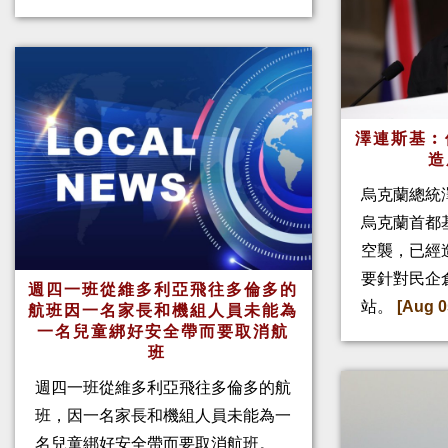
澤連斯基︰
造
烏克蘭總統
烏克蘭首都
空襲，已經
要針對民企
週四一班從維多利亞飛往多倫多的
站。
[Aug 0
航班因一名家長和機組人員未能為
一名兒童綁好安全帶而要取消航
班
週四一班從維多利亞飛往多倫多的航
班，因一名家長和機組人員未能為一
名兒童綁好安全帶而要取消航班。