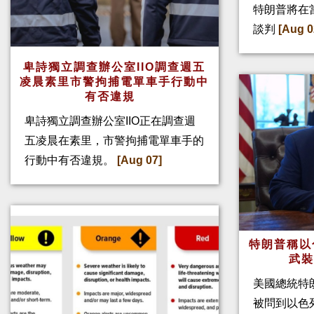
特朗普將在
談判
[Aug 0
卑詩獨立調查辦公室IIO調查週五
凌晨素里市警拘捕電單車手行動中
有否違規
卑詩獨立調查辦公室IIO正在調查週
五凌晨在素里，市警拘捕電單車手的
行動中有否違規。
[Aug 07]
特朗普稱以
武
美國總統特
被問到以色