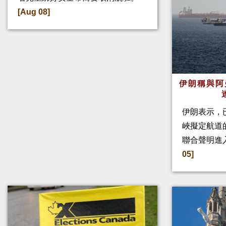
[Aug 08]
伊朗稱與阿
伊朗表示，
峽擬定航道
聯合聲明進
05]