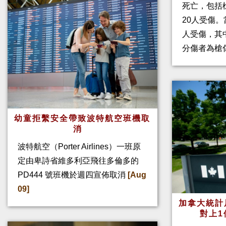
死亡，包括
20人受傷。
人受傷，其
分傷者為槍
幼童拒繫安全帶致波特航空班機取
消
波特航空（Porter Airlines）一班原
定由卑詩省維多利亞飛往多倫多的
PD444 號班機於週四宣佈取消
[Aug
09]
加拿大統計
對上1