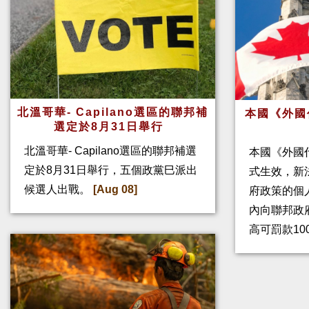
北溫哥華- Capilano選區的聯邦補
本國《外國
選定於8月31日舉行
北溫哥華- Capilano選區的聯邦補選
本國《外國
定於8月31日舉行，五個政黨巳派出
式生效，新
候選人出戰。
[Aug 08]
府政策的個人
內向聯邦政
高可罰款10