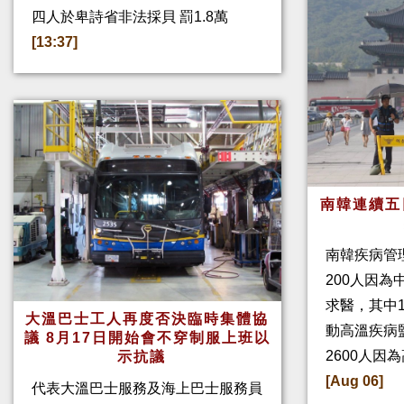
四人於卑詩省非法採貝 罰1.8萬
[13:37]
南韓連續五
南韓疾病管
200人因
求醫，其中
大溫巴士工人再度否決臨時集體協
動高溫疾病
議 8月17日開始會不穿制服上班以
2600人因
示抗議
[Aug 06]
代表大溫巴士服務及海上巴士服務員