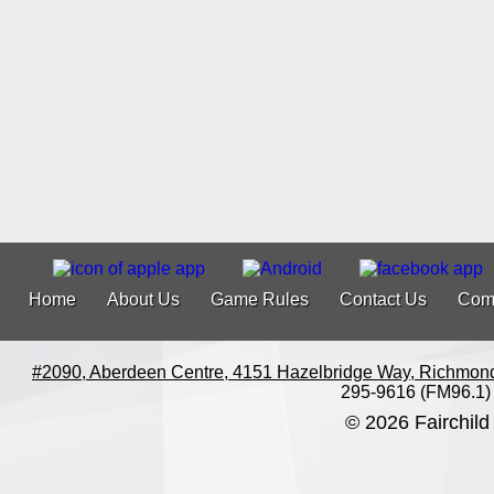
Home
About Us
Game Rules
Contact Us
Com
#2090, Aberdeen Centre, 4151 Hazelbridge Way, Richmon
295-9616 (FM96.1)
© 2026 Fairchild