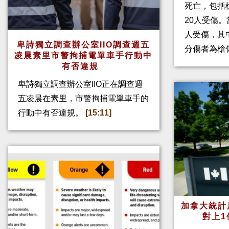
死亡，包括
20人受傷。
人受傷，其
卑詩獨立調查辦公室IIO調查週五
分傷者為槍
凌晨素里市警拘捕電單車手行動中
有否違規
卑詩獨立調查辦公室IIO正在調查週
五凌晨在素里，市警拘捕電單車手的
行動中有否違規。
[15:11]
加拿大統計
對上1