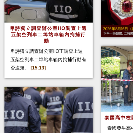
卑詩獨立調查辦公室IIO調查上週
五架空列車二埠站車箱內拘捕行
動
卑詩獨立調查辦公室IIO正調查上週
五架空列車二埠站車箱內拘捕行動有
否違規。
[15:13]
泰國高中校
泰國發生高