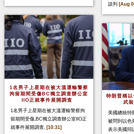
談判
[Aug 0
1名男子上星期在被大溫運輸警察
拘留期間受傷BC獨立調查辦公室
特朗普稱以
IIO正就事件展開調查
武
1名男子上星期在被大溫運輸警察拘
美國總統特
留期間受傷,BC獨立調查辦公室IIO正
被問到以色
就事件展開調查.
[10:31]
表示美國同