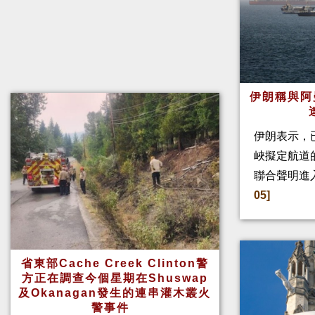
伊朗稱與阿
伊朗表示，
峽擬定航道
聯合聲明進
05]
省東部Cache Creek Clinton警
方正在調查今個星期在Shuswap
及Okanagan發生的連串灌木叢火
警事件