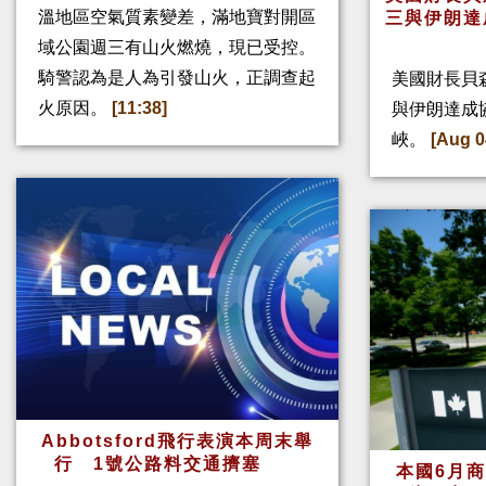
溫地區空氣質素變差，滿地寶對開區
三與伊朗達
域公園週三有山火燃燒，現已受控。
騎警認為是人為引發山火，正調查起
美國財長貝
火原因。
[11:38]
與伊朗達成
峽。
[Aug 0
Abbotsford飛行表演本周末舉
行 1號公路料交通擠塞
本國6月