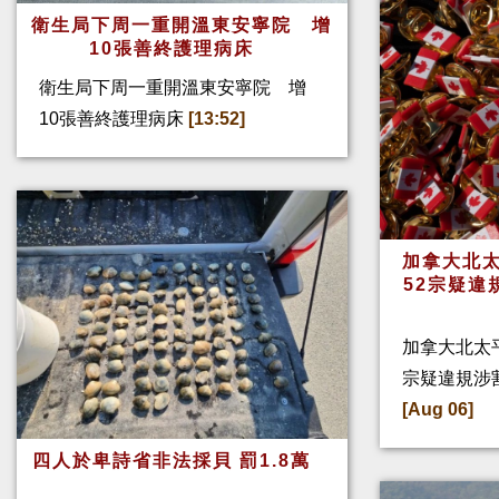
衛生局下周一重開溫東安寧院 增
10張善終護理病床
衛生局下周一重開溫東安寧院 增
10張善終護理病床
[13:52]
加拿大北太
52宗疑違
加拿大北太
宗疑違規涉
[Aug 06]
四人於卑詩省非法採貝 罰1.8萬