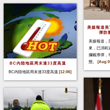
美媒報道美
彈防
美媒報道，
來，已消耗
攔截導彈，
態。
[Aug 0
BC內陸地區周末達33度高溫
BC內陸地區周末達33度高溫
[12:06]