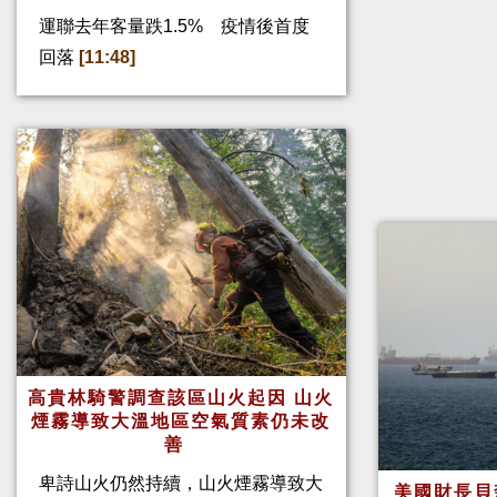
運聯去年客量跌1.5% 疫情後首度
回落
[11:48]
高貴林騎警調查該區山火起因 山火
煙霧導致大溫地區空氣質素仍未改
善
卑詩山火仍然持續，山火煙霧導致大
美國財長貝