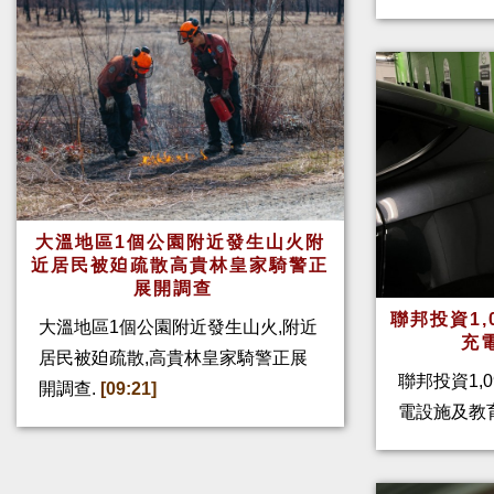
大溫地區1個公園附近發生山火附
近居民被廹疏散高貴林皇家騎警正
展開調查
聯邦投資1,
大溫地區1個公園附近發生山火,附近
充
居民被廹疏散,高貴林皇家騎警正展
聯邦投資1,
開調查.
[09:21]
電設施及教