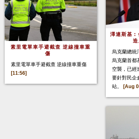
澤連斯基︰
造
素里電單車手避截查 逆線撞車重
烏克蘭總統
傷
烏克蘭首都
素里電單車手避截查 逆線撞車重傷
空襲，已經
[11:56]
要針對民企
站。
[Aug 0