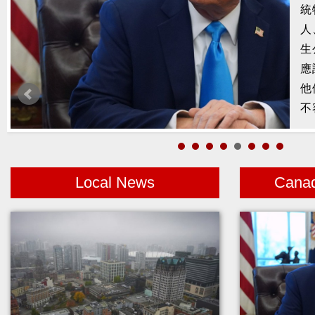
槍
2
示
1
者
Local News
Cana