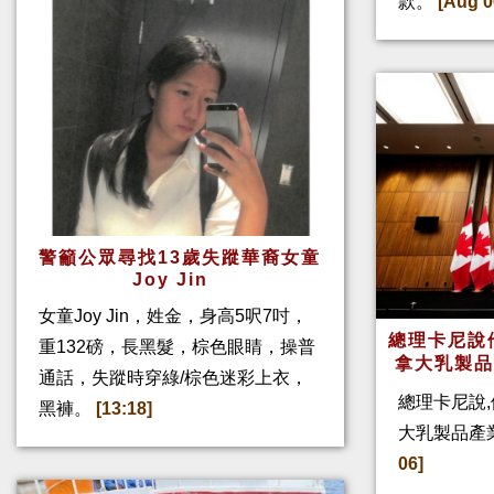
款。
[Aug 0
警籲公眾尋找13歲失蹤華裔女童
Joy Jin
女童Joy Jin，姓金，身高5呎7吋，
總理卡尼說他
重132磅，長黑髮，棕色眼睛，操普
拿大乳製
通話，失蹤時穿綠/棕色迷彩上衣，
總理卡尼說,
黑褲。
[13:18]
大乳製品產
06]