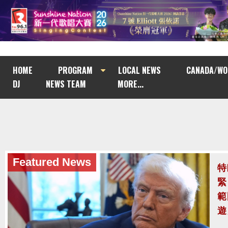
HOME
PROGRAM
LOCAL NEWS
CANADA/WO
DJ
NEWS TEAM
MORE...
Featured News
泰
至
泰
案