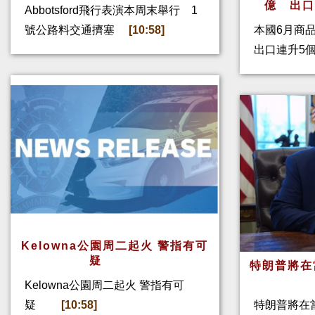
億 出
Abbotsford飛行表演本周末舉行 1
號公路料交通擠塞
[10:58]
本國6月商
出口連升5
Kelowna公園周二起火 警指有可
疑
特朗普將在
Kelowna公園周二起火 警指有可
疑
[10:58]
特朗普將在