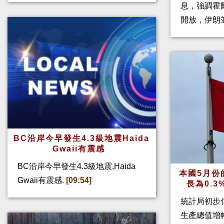
息，強調霍
開放，伊朗
BC沿岸今早發生4.3級地震Haida
Gwaii有震感
BC沿岸今早發生4.3級地震,Haida
本國5月份
Gwaii有震感.
[09:54]
長為0.
統計局初步
生產總值增幅