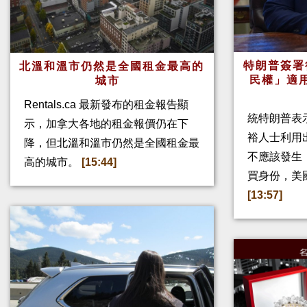
特朗普簽署
北溫和溫市仍然是全國租金最高的
民權」適
城市
Rentals.ca 最新發布的租金報告顯
統特朗普表
示，加拿大各地的租金報價仍在下
裕人士利用
降，但北溫和溫市仍然是全國租金最
不應該發生
高的城市。
[15:44]
買身份，美
[13:57]