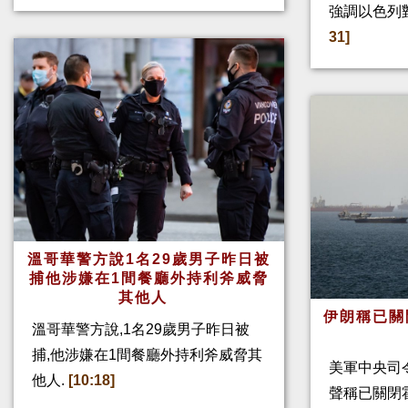
強調以色列
31]
溫哥華警方說1名29歲男子昨日被
捕他涉嫌在1間餐廳外持利斧威脅
其他人
伊朗稱已關
溫哥華警方說,1名29歲男子昨日被
捕,他涉嫌在1間餐廳外持利斧威脅其
美軍中央司
他人.
[10:18]
聲稱已關閉