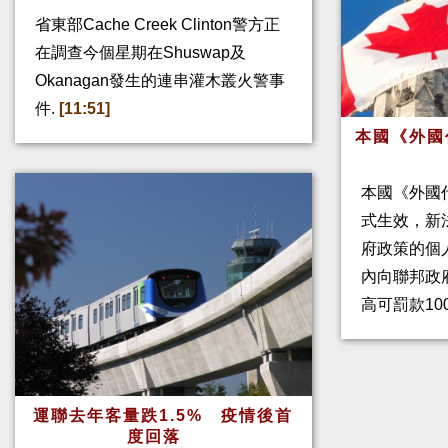
省東部Cache Creek Clinton警方正
在調查今個星期在Shuswap及
Okanagan發生的連串灌木叢火警事
件.
[11:51]
本國《外國
本國《外國
式生效，新
府政策的個人
內向聯邦政
高可罰款10
運聯去年客量跌1.5% 疫情後首
度回落