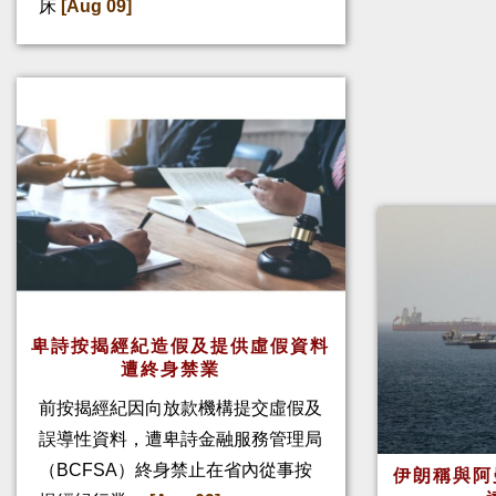
床
[Aug 09]
卑詩按揭經紀造假及提供虛假資料
遭終身禁業
前按揭經紀因向放款機構提交虛假及
誤導性資料，遭卑詩金融服務管理局
（BCFSA）終身禁止在省內從事按
伊朗稱與阿