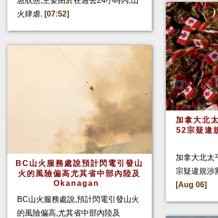
急狀態,主要由於在過去24小時內,山
火肆虐.
[07:52]
加拿大北太
52宗疑違
加拿大北太
BC山火服務處說預計閃電引發山
宗疑違規涉
火的風險偏高尤其省中部內陸及
Okanagan
[Aug 06]
BC山火服務處說,預計閃電引發山火
的風險偏高,尤其省中部內陸及