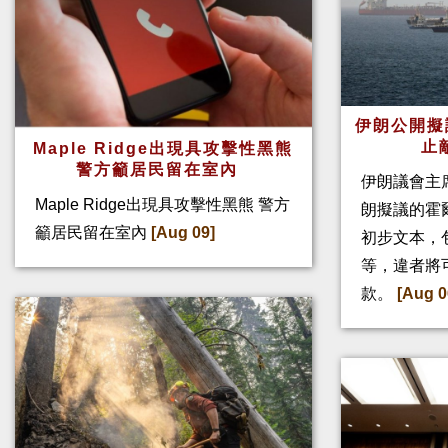
伊朗公開擬
止
Maple Ridge出現具攻擊性黑熊
警方籲居民留在室內
伊朗議會主
Maple Ridge出現具攻擊性黑熊 警方
朗擬議的霍
籲居民留在室內
[Aug 09]
初步文本，
等，違者將
款。
[Aug 0