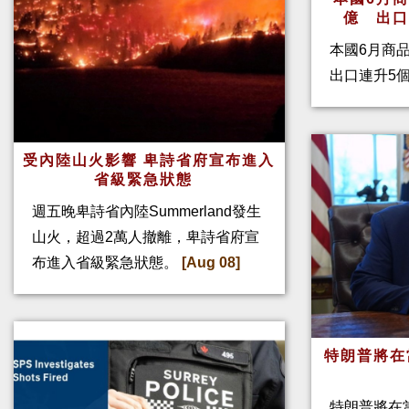
億 出
本國6月商
出口連升5
受內陸山火影響 卑詩省府宣布進入
省級緊急狀態
週五晚卑詩省內陸Summerland發生
山火，超過2萬人撤離，卑詩省府宣
布進入省級緊急狀態。
[Aug 08]
特朗普將在
特朗普將在