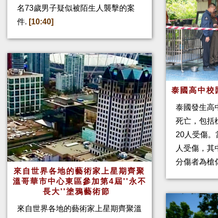
名73歲男子疑似被陌生人襲擊的案
件.
[10:40]
泰國高中校
泰國發生高
死亡，包括
20人受傷。
人受傷，其
分傷者為槍
來自世界各地的藝術家上星期齊聚
溫哥華市中心東區參加第4屆''永不
長大''塗鴉藝術節
來自世界各地的藝術家上星期齊聚溫