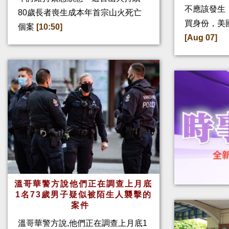
不應該發生
80歲長者喪生成本年首宗山火死亡
買身份，美
個案
[10:50]
[Aug 07]
溫哥華警方說他們正在調查上月底
1名73歲男子疑似被陌生人襲擊的
案件
溫哥華警方說,他們正在調查上月底1