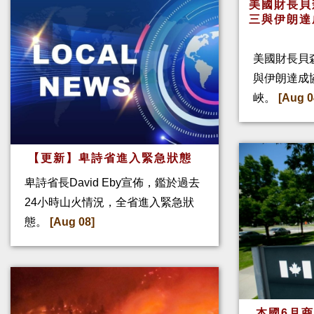
美國財長貝
三與伊朗達
美國財長貝
與伊朗達成
峽。
[Aug 0
【更新】卑詩省進入緊急狀態
卑詩省長David Eby宣佈，鑑於過去
24小時山火情況，全省進入緊急狀
態。
[Aug 08]
本國6月