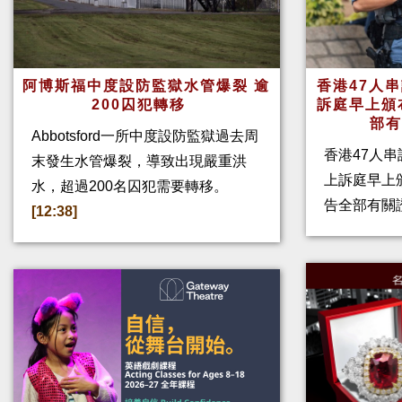
阿博斯福中度設防監獄水管爆裂 逾
香港47人
200囚犯轉移
訴庭早上頒
部
Abbotsford一所中度設防監獄過去周
香港47人
末發生水管爆裂，導致出現嚴重洪
上訴庭早上
水，超過200名囚犯需要轉移。
告全部有關
[12:38]