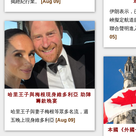
揭經紀行業。
[Aug 09]
伊朗表示，
峽擬定航道
聯合聲明進
05]
哈里王子與梅根現身維多利亞 助陣
籌款晚宴
哈里王子與妻子梅根等眾多名流，週
五晚上現身維多利亞
[Aug 09]
本國《外國