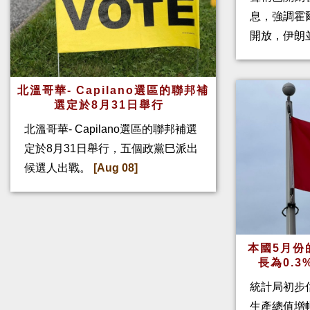
息，強調霍
開放，伊朗
北溫哥華- Capilano選區的聯邦補
選定於8月31日舉行
北溫哥華- Capilano選區的聯邦補選
定於8月31日舉行，五個政黨巳派出
候選人出戰。
[Aug 08]
本國5月份
長為0.
統計局初步
生產總值增幅