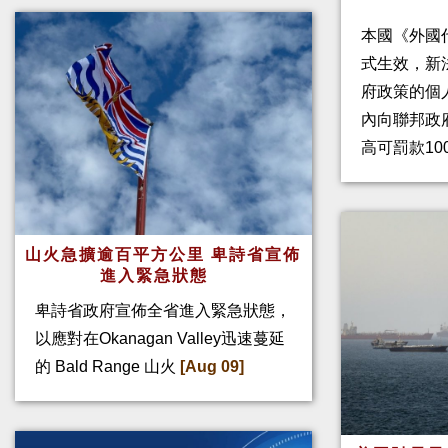
本國《外國
式生效，新
府政策的個人
內向聯邦政
高可罰款10
山火急擴逾百平方公里 卑詩省宣佈
進入緊急狀態
卑詩省政府宣佈全省進入緊急狀態，
以應對在Okanagan Valley迅速蔓延
的 Bald Range 山火
[Aug 09]