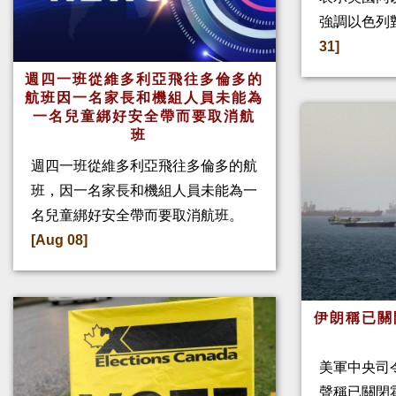
強調以色列
31]
週四一班從維多利亞飛往多倫多的
航班因一名家長和機組人員未能為
一名兒童綁好安全帶而要取消航
班
週四一班從維多利亞飛往多倫多的航
班，因一名家長和機組人員未能為一
名兒童綁好安全帶而要取消航班。
[Aug 08]
伊朗稱已關
美軍中央司
聲稱已關閉