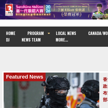
HOME
PROGRAM
LOCAL NEWS
CANADA/WO
DJ
NEWS TEAM
MORE...
Featured News
聯
年
鋼
稅