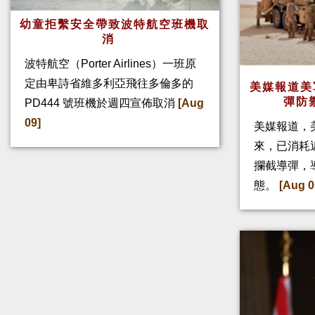
幼童拒繫安全帶致波特航空班機取
消
波特航空（Porter Airlines）一班原
定由卑詩省維多利亞飛往多倫多的
美媒報道美
彈防
PD444 號班機於週四宣佈取消
[Aug
09]
美媒報道，
來，已消耗
攔截導彈，
態。
[Aug 0