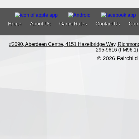
Home
About Us
Game Rules
Contact Us
Com
#2090, Aberdeen Centre, 4151 Hazelbridge Way, Richmon
295-9616 (FM96.1)
© 2026 Fairchild