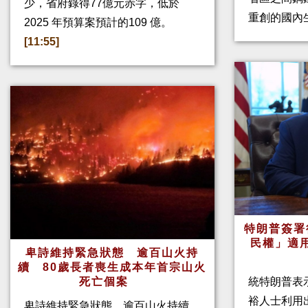
少，省府錄得77億元赤字，低於
重創的國內
2025 年預算案預計的109 億。
[11:55]
特朗普簽署
民權」適
卑詩維持緊急狀態 逾百山火持
續 80歲長者喪生成本年首宗山火
死亡個案
統特朗普表
裕人士利用
卑詩維持緊急狀態 逾百山火持續