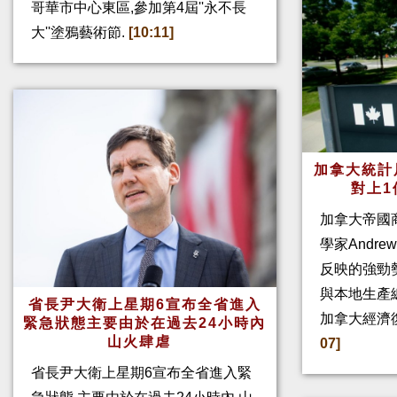
哥華市中心東區,參加第4屆''永不長
大''塗鴉藝術節.
[10:11]
加拿大統計
對上1
加拿大帝國
學家Andre
反映的強勁
與本地生產
省長尹大衛上星期6宣布全省進入
加拿大經濟
緊急狀態主要由於在過去24小時內
山火肆虐
07]
省長尹大衛上星期6宣布全省進入緊