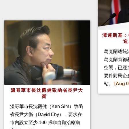
澤連斯基︰
造
烏克蘭總統
烏克蘭首都
空襲，已經
要針對民企
站。
[Aug 0
溫哥華市長沈觀健致函省長尹大
衛
溫哥華市長沈觀健（Ken Sim）致函
省長尹大衛（David Eby），要求在
市內設立至少 100 張非自願治療病