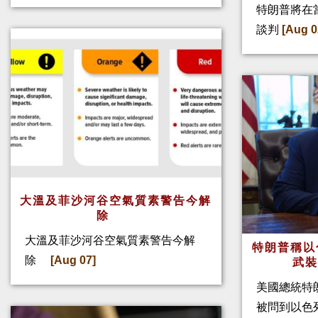
特朗普將在
談判
[Aug 0
大溫及菲沙河谷空氣質素警告今解
除
大溫及菲沙河谷空氣質素警告今解
特朗普稱以
除
[Aug 07]
武
美國總統特
被問到以色