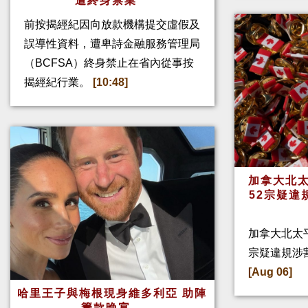
遭終身禁業
前按揭經紀因向放款機構提交虛假及
誤導性資料，遭卑詩金融服務管理局
（BCFSA）終身禁止在省內從事按
揭經紀行業。
[10:48]
加拿大北太
52宗疑違
加拿大北太
宗疑違規涉
[Aug 06]
哈里王子與梅根現身維多利亞 助陣
籌款晚宴