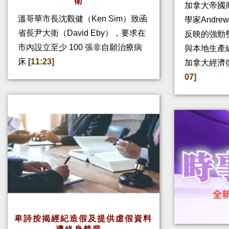
衛
加拿大帝國
溫哥華市長沈觀健（Ken Sim）致函
學家Andre
省長尹大衛（David Eby），要求在
反映的強勁
市內設立至少 100 張非自願治療病
與本地生產
床
[11:23]
加拿大經濟
07]
卑詩按揭經紀造假及提供虛假資料