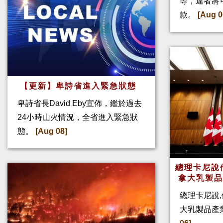
等，違者將
款。
[Aug 0
【更新】卑詩省進入緊急狀態
卑詩省長David Eby宣佈，鑑於過去
24小時山火情況，全省進入緊急狀
態。
[Aug 08]
總理卡尼說他
拿大乳製
總理卡尼說,
大乳製品產