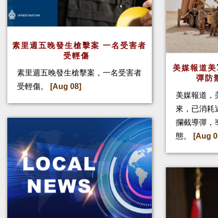
素里週五晚發生槍擊案 一名受害者
受輕傷
美媒報道美
素里週五晚發生槍擊案，一名受害者
彈防
受輕傷。
[Aug 08]
美媒報道，
來，已消耗
攔截導彈，
態。
[Aug 0