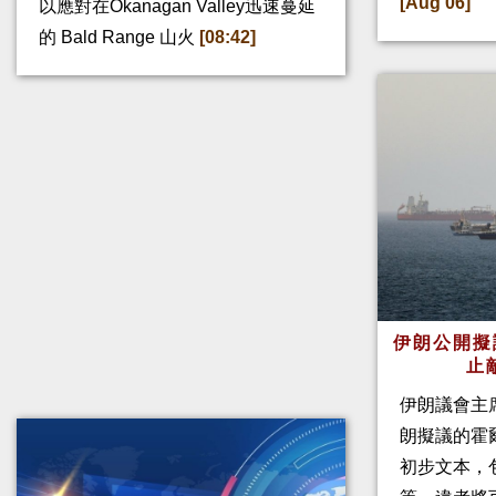
[Aug 06]
以應對在Okanagan Valley迅速蔓延
的 Bald Range 山火
[08:42]
伊朗公開擬
止
伊朗議會主
朗擬議的霍
初步文本，