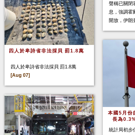
聲稱已關閉
息，強調霍
開放，伊朗
四人於卑詩省非法採貝 罰1.8萬
四人於卑詩省非法採貝 罰1.8萬
[Aug 07]
本國5月份
長為0.
統計局初步