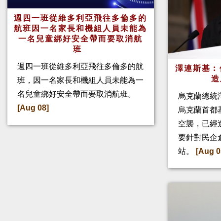
週四一班從維多利亞飛往多倫多的
航班因一名家長和機組人員未能為
一名兒童綁好安全帶而要取消航
班
週四一班從維多利亞飛往多倫多的航
澤連斯基︰
造
班，因一名家長和機組人員未能為一
名兒童綁好安全帶而要取消航班。
烏克蘭總統
[Aug 08]
烏克蘭首都
空襲，已經
要針對民企
站。
[Aug 0