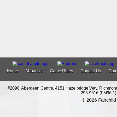
Home
About Us
Game Rules
Contact Us
Com
#2090, Aberdeen Centre, 4151 Hazelbridge Way, Richmon
295-9616 (FM96.1)
© 2026 Fairchild