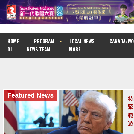
HOME
PROGRAM
LOCAL NEWS
CANADA/WO
DJ
NEWS TEAM
MORE...
Featured News
泰
至
泰
案