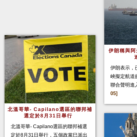
伊朗稱與阿
伊朗表示，
峽擬定航道
聯合聲明進
05]
北溫哥華- Capilano選區的聯邦補
選定於8月31日舉行
北溫哥華- Capilano選區的聯邦補選
定於8月31日舉行，五個政黨巳派出