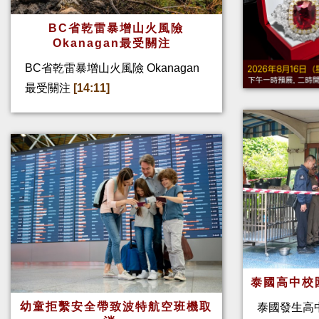
BC省乾雷暴增山火風險
Okanagan最受關注
BC省乾雷暴增山火風險 Okanagan
最受關注
[14:11]
泰國高中校
幼童拒繫安全帶致波特航空班機取
泰國發生高