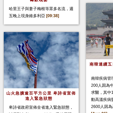
哈里王子與妻子梅根等眾多名流，週
五晚上現身維多利亞
[09:38]
南韓連續五
南韓疾病管
200人因
求醫，其中
山火急擴逾百平方公里 卑詩省宣佈
進入緊急狀態
動高溫疾病
2600人因
卑詩省政府宣佈全省進入緊急狀態，