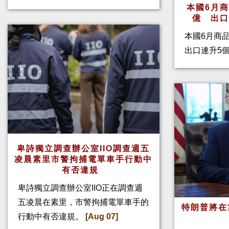
本國6月
億 出
本國6月商
出口連升5
卑詩獨立調查辦公室IIO調查週五
凌晨素里市警拘捕電單車手行動中
有否違規
卑詩獨立調查辦公室IIO正在調查週
五凌晨在素里，市警拘捕電單車手的
特朗普將在
行動中有否違規。
[Aug 07]