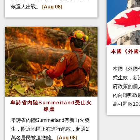
候選人出戰。
[Aug 08]
本國《外國
本國《外國
式生效，新
府政策的個人
內向聯邦政
卑詩省內陸Summerland受山火
高可罰款10
肆虐
卑詩省內陸Summerland有新山火發
生，附近地區正在進行疏散，超過2
萬名居民被迫撤離。
[Aug 08]