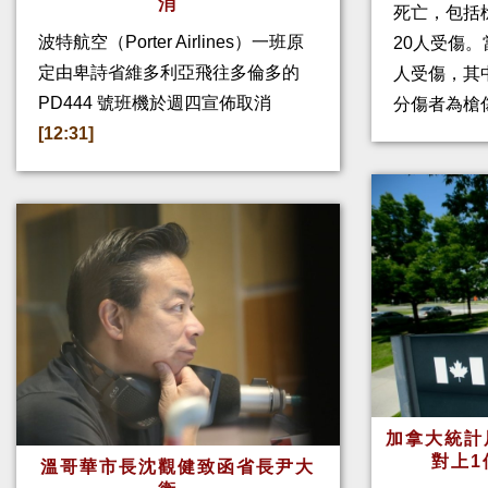
消
死亡，包括
波特航空（Porter Airlines）一班原
20人受傷。
定由卑詩省維多利亞飛往多倫多的
人受傷，其
PD444 號班機於週四宣佈取消
分傷者為槍
[12:31]
加拿大統計
對上1
溫哥華市長沈觀健致函省長尹大