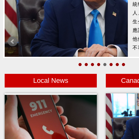
槍
2
示
1
者
Local News
Cana