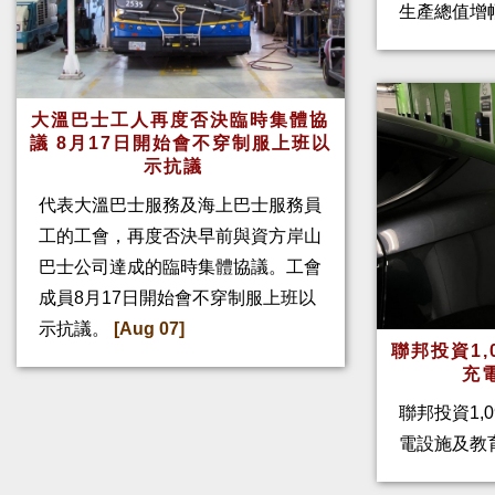
生產總值增幅
大溫巴士工人再度否決臨時集體協
議 8月17日開始會不穿制服上班以
示抗議
代表大溫巴士服務及海上巴士服務員
工的工會，再度否決早前與資方岸山
巴士公司達成的臨時集體協議。工會
成員8月17日開始會不穿制服上班以
示抗議。
[Aug 07]
聯邦投資1,
充
聯邦投資1,
電設施及教