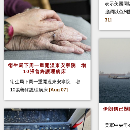
表示美國同
強調以色列
31]
衛生局下周一重開溫東安寧院 增
10張善終護理病床
衛生局下周一重開溫東安寧院 增
10張善終護理病床
[Aug 07]
伊朗稱已關
美軍中央司