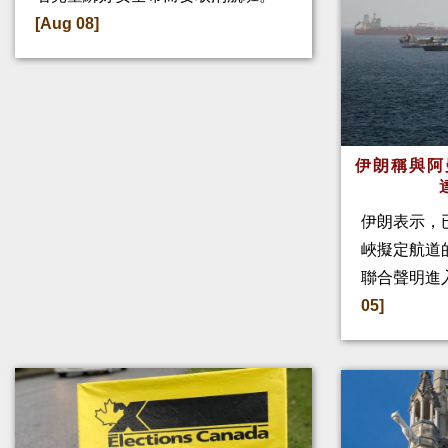
[Aug 08]
伊朗稱與阿
伊朗表示，
峽擬定航道
聯合聲明進
05]