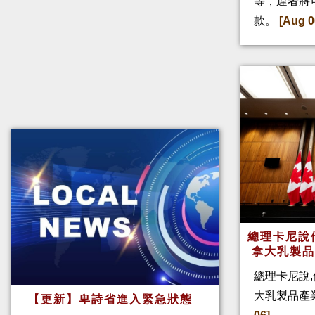
等，違者將
款。
[Aug 0
總理卡尼說他
拿大乳製
總理卡尼說,
大乳製品產
【更新】卑詩省進入緊急狀態