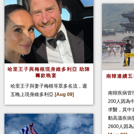
哈里王子與梅根現身維多利亞 助陣
籌款晚宴
南韓連續五
哈里王子與妻子梅根等眾多名流，週
南韓疾病管
五晚上現身維多利亞
[Aug 09]
200人因
求醫，其中
動高溫疾病
2600人因