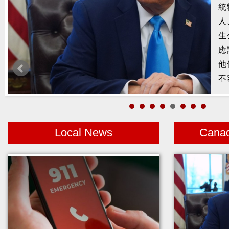
槍
2
示
1
者
Local News
Cana