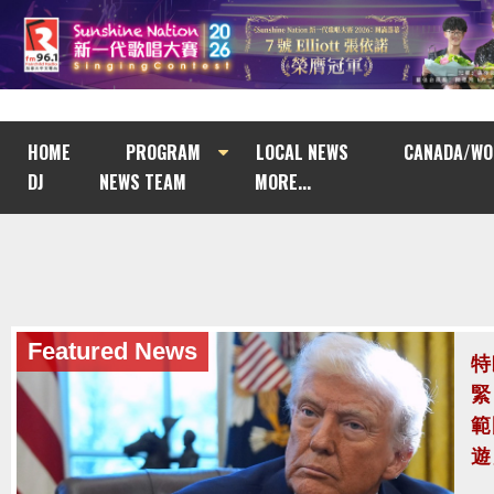
HOME
PROGRAM
LOCAL NEWS
CANADA/WO
DJ
NEWS TEAM
MORE...
Featured News
泰
至
泰
案