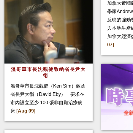
加拿大帝國
學家Andre
反映的強勁
與本地生產
加拿大經濟
07]
溫哥華市長沈觀健致函省長尹大
衛
溫哥華市長沈觀健（Ken Sim）致函
省長尹大衛（David Eby），要求在
市內設立至少 100 張非自願治療病
床
[Aug 09]