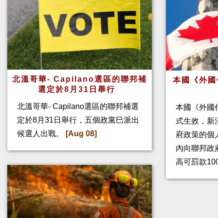
北溫哥華- Capilano選區的聯邦補
本國《外國
選定於8月31日舉行
北溫哥華- Capilano選區的聯邦補選
本國《外國
定於8月31日舉行，五個政黨巳派出
式生效，新
候選人出戰。
[Aug 08]
府政策的個人
內向聯邦政
高可罰款10