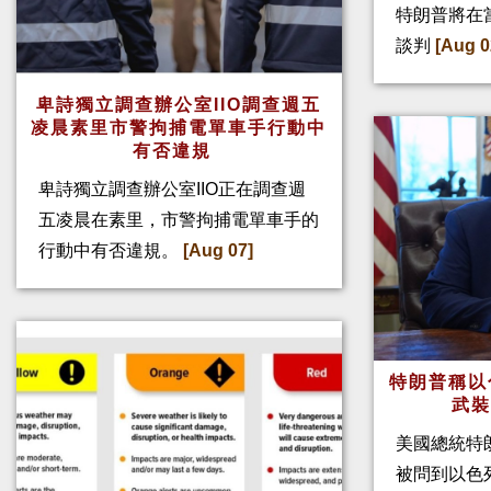
特朗普將在
談判
[Aug 0
卑詩獨立調查辦公室IIO調查週五
凌晨素里市警拘捕電單車手行動中
有否違規
卑詩獨立調查辦公室IIO正在調查週
五凌晨在素里，市警拘捕電單車手的
行動中有否違規。
[Aug 07]
特朗普稱以
武
美國總統特
被問到以色