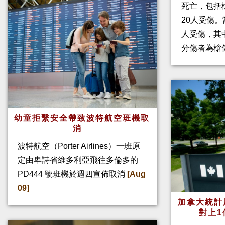
死亡，包括
20人受傷。
人受傷，其
分傷者為槍
幼童拒繫安全帶致波特航空班機取
消
波特航空（Porter Airlines）一班原
定由卑詩省維多利亞飛往多倫多的
PD444 號班機於週四宣佈取消
[Aug
09]
加拿大統計
對上1