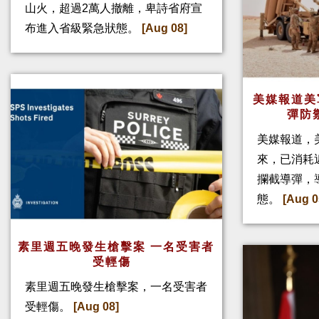
山火，超過2萬人撤離，卑詩省府宣
布進入省級緊急狀態。
[Aug 08]
美媒報道美
彈防
美媒報道，
來，已消耗
攔截導彈，
態。
[Aug 0
素里週五晚發生槍擊案 一名受害者
受輕傷
素里週五晚發生槍擊案，一名受害者
受輕傷。
[Aug 08]