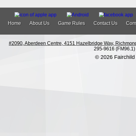
Home
About Us
Game Rules
Contact Us
Com
#2090, Aberdeen Centre, 4151 Hazelbridge Way, Richmon
295-9616 (FM96.1)
© 2026 Fairchild