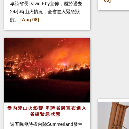
06]
卑詩省長David Eby宣佈，鑑於過去
24小時山火情況，全省進入緊急狀
態。
[Aug 08]
受內陸山火影響 卑詩省府宣布進入
省級緊急狀態
週五晚卑詩省內陸Summerland發生