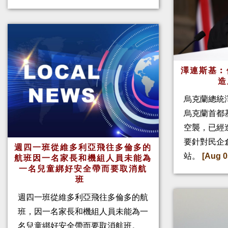
澤連斯基︰
造
烏克蘭總統
烏克蘭首都
空襲，已經
要針對民企
週四一班從維多利亞飛往多倫多的
站。
[Aug 0
航班因一名家長和機組人員未能為
一名兒童綁好安全帶而要取消航
班
週四一班從維多利亞飛往多倫多的航
班，因一名家長和機組人員未能為一
名兒童綁好安全帶而要取消航班。