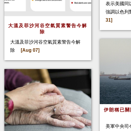
表示美國同
強調以色列
31]
大溫及菲沙河谷空氣質素警告今解
除
大溫及菲沙河谷空氣質素警告今解
除
[Aug 07]
伊朗稱已關
美軍中央司