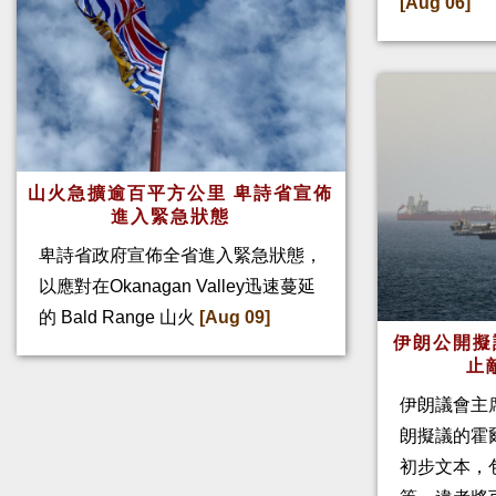
[Aug 06]
山火急擴逾百平方公里 卑詩省宣佈
進入緊急狀態
卑詩省政府宣佈全省進入緊急狀態，
以應對在Okanagan Valley迅速蔓延
的 Bald Range 山火
[Aug 09]
伊朗公開擬
止
伊朗議會主
朗擬議的霍
初步文本，