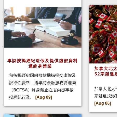
卑詩按揭經紀造假及提供虛假資料
遭終身禁業
加拿大北太
52宗疑違
前按揭經紀因向放款機構提交虛假及
誤導性資料，遭卑詩金融服務管理局
加拿大北太
（BCFSA）終身禁止在省內從事按
宗疑違規涉
揭經紀行業。
[Aug 09]
[Aug 06]