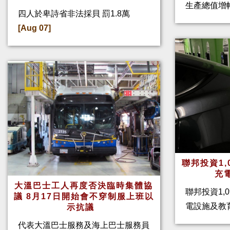
生產總值增幅
四人於卑詩省非法採貝 罰1.8萬
[Aug 07]
聯邦投資1,
充
大溫巴士工人再度否決臨時集體協
聯邦投資1,
議 8月17日開始會不穿制服上班以
電設施及教
示抗議
代表大溫巴士服務及海上巴士服務員