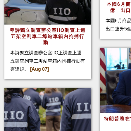
本國6月
億 出
本國6月商
出口連升5
卑詩獨立調查辦公室IIO調查上週
五架空列車二埠站車箱內拘捕行
動
卑詩獨立調查辦公室IIO正調查上週
五架空列車二埠站車箱內拘捕行動有
否違規。
[Aug 07]
特朗普將在