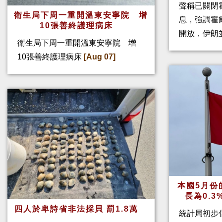
聲稱已關閉
衛生局下周一重開溫東安寧院 增
息，強調霍
10張善終護理病床
開放，伊朗
衛生局下周一重開溫東安寧院 增
10張善終護理病床
[Aug 07]
本國5月份
長為0.
四人於卑詩省非法採貝 罰1.8萬
統計局初步