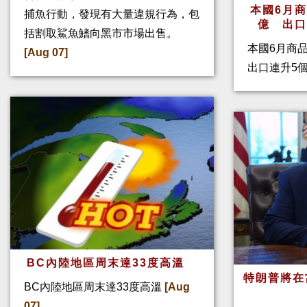
本國6月
捕魚行動，發現有大量違規行為，包
億 出
括割取鯊魚鰭向黑市市場出售。
本國6月商
[Aug 07]
出口連升5
BC內陸地區周末達33度高溫
特朗普將在
BC內陸地區周末達33度高溫
[Aug
07]