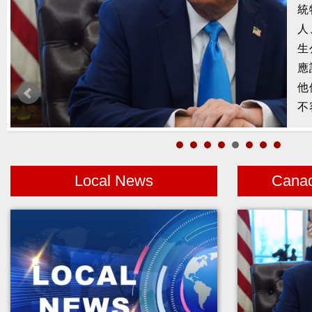
槍
2
示
1
者
Local News
Cana