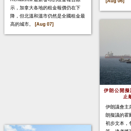
[Aug 06]
示，加拿大各地的租金報價仍在下
降，但北溫和溫市仍然是全國租金最
高的城市。
[Aug 07]
伊朗公開擬
止
伊朗議會主
朗擬議的霍
初步文本，