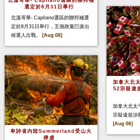
北溫哥華- Capilano選區的聯邦補
選定於8月31日舉行
北溫哥華- Capilano選區的聯邦補選
定於8月31日舉行，五個政黨巳派出
候選人出戰。
[Aug 08]
加拿大北太
52宗疑違
加拿大北太
宗疑違規涉
[Aug 06]
卑詩省內陸Summerland受山火
肆虐