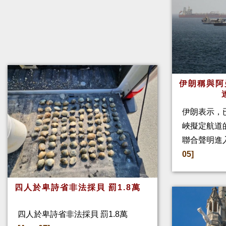
伊朗稱與阿
伊朗表示，
峽擬定航道
聯合聲明進
05]
四人於卑詩省非法採貝 罰1.8萬
四人於卑詩省非法採貝 罰1.8萬