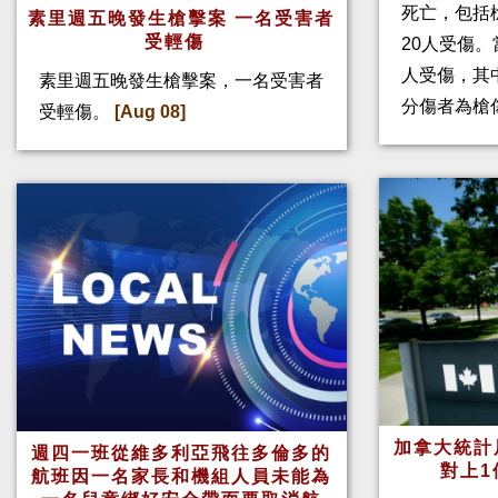
死亡，包括
素里週五晚發生槍擊案 一名受害者
受輕傷
20人受傷。
人受傷，其
素里週五晚發生槍擊案，一名受害者
分傷者為槍
受輕傷。
[Aug 08]
加拿大統計
週四一班從維多利亞飛往多倫多的
對上1
航班因一名家長和機組人員未能為