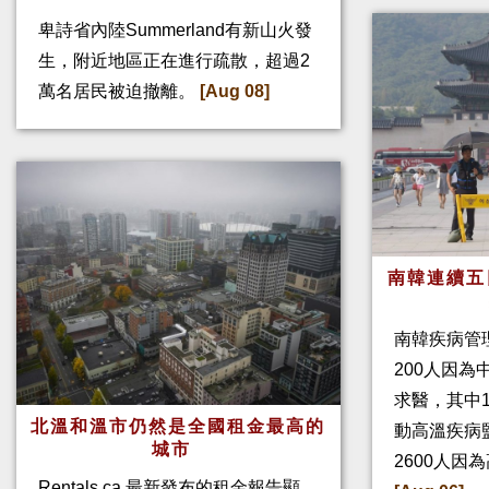
卑詩省內陸Summerland有新山火發
生，附近地區正在進行疏散，超過2
萬名居民被迫撤離。
[Aug 08]
南韓連續五
南韓疾病管
200人因
求醫，其中
北溫和溫市仍然是全國租金最高的
動高溫疾病
城市
2600人因
Rentals.ca 最新發布的租金報告顯