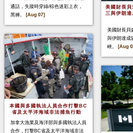
通話，失蹤時穿綠/棕色迷彩上衣，
美國財長貝
三與伊朗達
黑褲。
[Aug 07]
美國財長貝
與伊朗達成
峽。
[Aug 0
本國與多國執法人員合作打擊BC
省及太平洋海域非法捕魚行動
加拿大漁業及海洋部與多國執法人員
合作，打擊BC省及太平洋海域非法