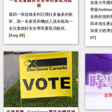
一名兒童綁好安全帶而要取消航
加拿大帝國
班
學家Andre
週四一班從維多利亞飛往多倫多的航
反映的強勁
班，因一名家長和機組人員未能為一
與本地生產
名兒童綁好安全帶而要取消航班。
加拿大經濟
[Aug 08]
07]