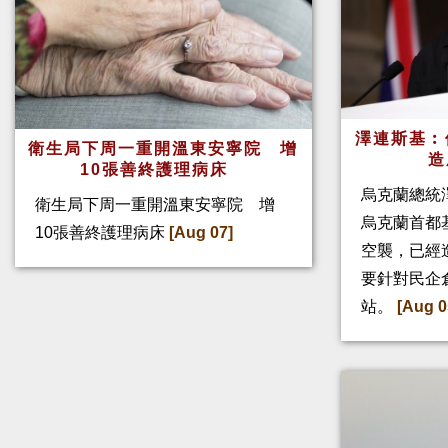
澤連斯基︰
衛生局下周一重開溫東安寧院 增
造
10張善終護理病床
烏克蘭總統
衛生局下周一重開溫東安寧院 增
烏克蘭首都
10張善終護理病床
[Aug 07]
空襲，已經
要針對民企
站。
[Aug 0