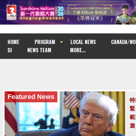
HOME
PROGRAM
LOCAL NEWS
CANADA/WO
DJ
NEWS TEAM
MORE...
Featured News
泰
至
泰
案