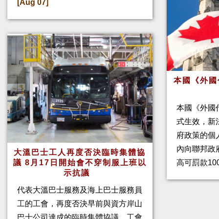
[Aug 07]
本國《外國
本國《外國
式生效，新
府政策的個人
內向聯邦政
大溫巴士工人再度否決臨時集體協
高可罰款10
議 8月17日開始會不穿制服上班以
示抗議
代表大溫巴士服務及海上巴士服務員
工的工會，再度否決早前與資方岸山
巴士公司達成的臨時集體協議。工會