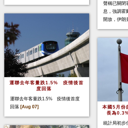
聲稱已關閉
息，強調霍
開放，伊朗
運聯去年客量跌1.5% 疫情後首
度回落
運聯去年客量跌1.5% 疫情後首度
回落
[Aug 07]
本國5月份
長為0.
統計局初步