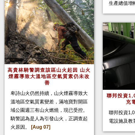
生產總值增幅
高貴林騎警調查該區山火起因 山火
煙霧導致大溫地區空氣質素仍未改
善
卑詩山火仍然持續，山火煙霧導致大
聯邦投資1,
溫地區空氣質素變差，滿地寶對開區
充
域公園週三有山火燃燒，現已受控。
聯邦投資1,
騎警認為是人為引發山火，正調查起
電設施及教
火原因。
[Aug 07]