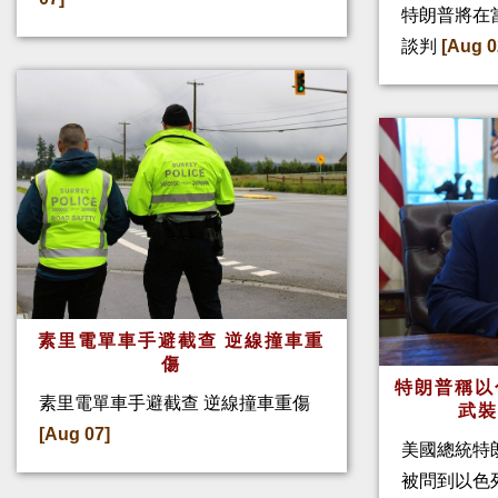
特朗普將在
談判
[Aug 0
素里電單車手避截查 逆線撞車重
傷
特朗普稱以
素里電單車手避截查 逆線撞車重傷
武
[Aug 07]
美國總統特
被問到以色