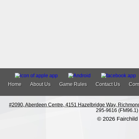
Home
About Us
Game Rules
Contact Us
Com
#2090, Aberdeen Centre, 4151 Hazelbridge Way, Richmon
295-9616 (FM96.1)
© 2026 Fairchild