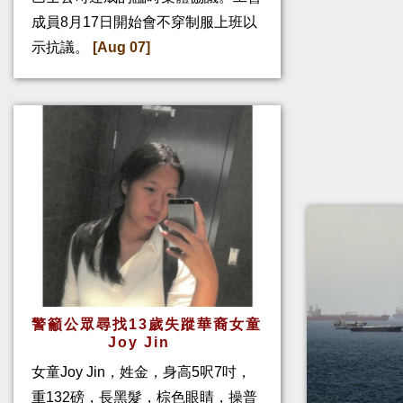
成員8月17日開始會不穿制服上班以
示抗議。
[Aug 07]
警籲公眾尋找13歲失蹤華裔女童
Joy Jin
女童Joy Jin，姓金，身高5呎7吋，
重132磅，長黑髮，棕色眼睛，操普