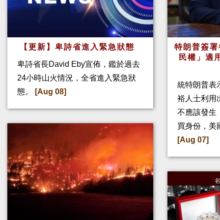
【更新】卑詩省進入緊急狀態
特朗普簽署
民權」適
卑詩省長David Eby宣佈，鑑於過去
24小時山火情況，全省進入緊急狀
統特朗普表
態。
[Aug 08]
裕人士利用
不應該發生
買身份，美
[Aug 07]