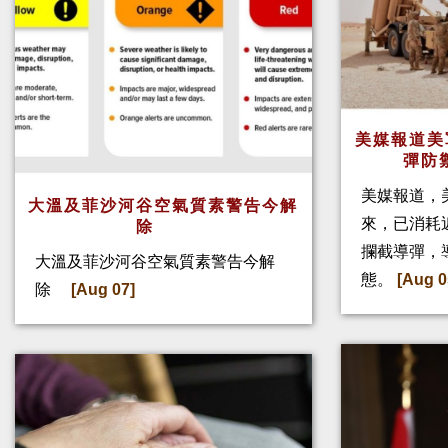
美媒報道美
彈防
美媒報道，
大溫及菲沙河谷空氣質素警告今解
來，已消耗
除
攔截導彈，
大溫及菲沙河谷空氣質素警告今解
態。
[Aug 0
除
[Aug 07]