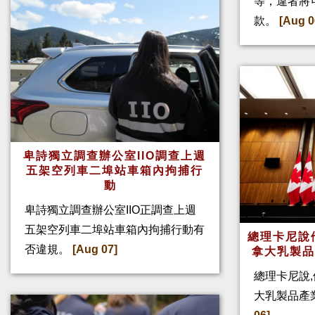
等，違者將
款。
[Aug 0
卑詩獨立調查辦公室IIO調查上週
五架空列車二埠站車箱內拘捕行
動
卑詩獨立調查辦公室IIO正調查上週
五架空列車二埠站車箱內拘捕行動有
總理卡尼說他
否違規。
[Aug 07]
拿大乳製
總理卡尼說,
大乳製品產