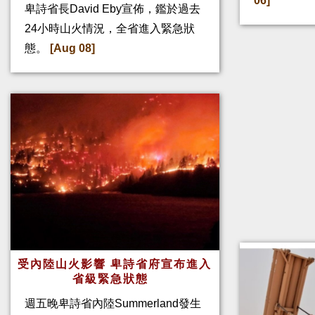
06]
卑詩省長David Eby宣佈，鑑於過去
24小時山火情況，全省進入緊急狀
態。
[Aug 08]
受內陸山火影響 卑詩省府宣布進入
省級緊急狀態
週五晚卑詩省內陸Summerland發生