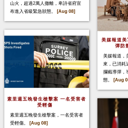
山火，超過2萬人撤離，卑詩省府宣
布進入省級緊急狀態。
[Aug 08]
美媒報道美
彈防
美媒報道，
來，已消耗
攔截導彈，
態。
[Aug 0
素里週五晚發生槍擊案 一名受害者
受輕傷
素里週五晚發生槍擊案，一名受害者
受輕傷。
[Aug 08]