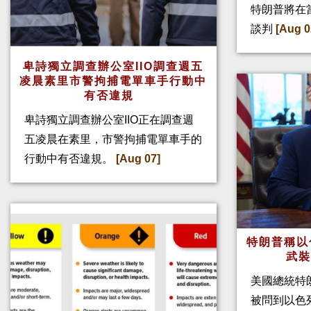
特朗普將在
談判
[Aug 0
卑詩獨立調查辦公室IIO調查週五
凌晨素里市警拘捕電單車手行動中
有否違規
卑詩獨立調查辦公室IIO正在調查週
五凌晨在素里，市警拘捕電單車手的
行動中有否違規。
[Aug 07]
特朗普稱以
武
美國總統特
被問到以色