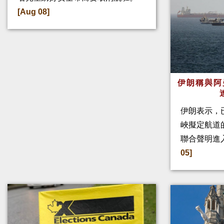
[Aug 08]
伊朗稱與阿
伊朗表示，
峽擬定航道
聯合聲明進
05]