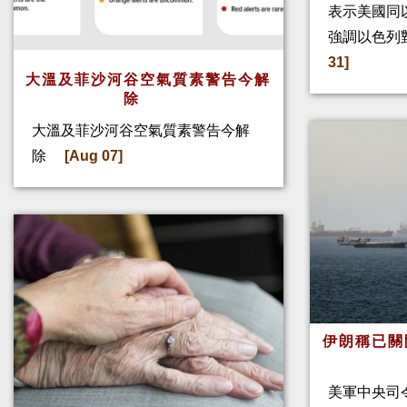
表示美國同
強調以色列
31]
大溫及菲沙河谷空氣質素警告今解
除
大溫及菲沙河谷空氣質素警告今解
除
[Aug 07]
伊朗稱已關
美軍中央司