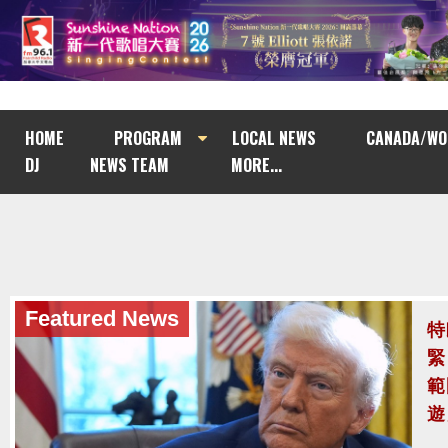
HOME
PROGRAM
LOCAL NEWS
CANADA/WO
DJ
NEWS TEAM
MORE...
Featured News
Featured News
特
泰
緊
至
範
泰
遊
案