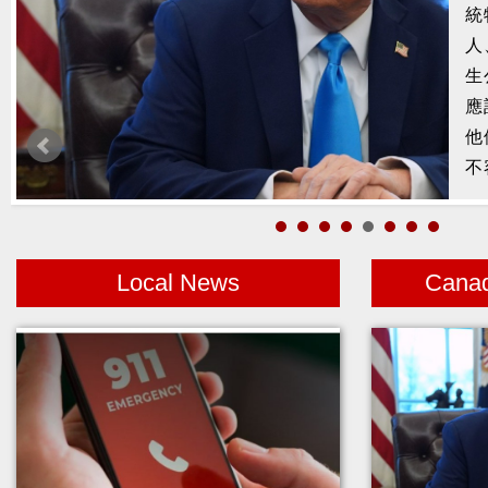
統
槍
人
2
生
示
應
1
他
者
不
Local News
Cana