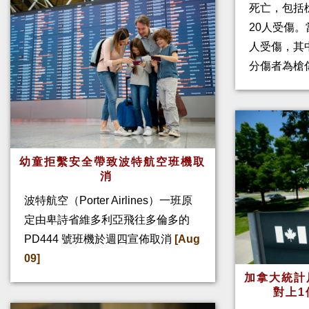
死亡，包括
20人受傷。
人受傷，其
分傷者為槍
幼童拒繫安全帶致波特航空班機取
消
波特航空（Porter Airlines）一班原
定由卑詩省維多利亞飛往多倫多的
PD444 號班機於週四宣佈取消
[Aug
09]
加拿大統計
對上1