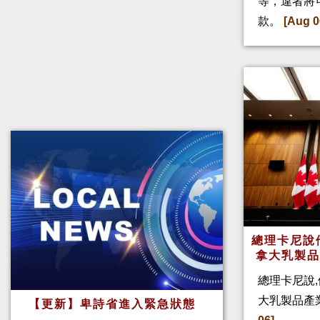
等，違者將
款。
[Aug 0
總理卡尼說他
拿大乳製
總理卡尼說,
大乳製品產
【更新】卑詩省進入緊急狀態