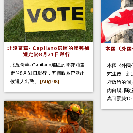
北溫哥華- Capilano選區的聯邦補
本國《外國
選定於8月31日舉行
北溫哥華- Capilano選區的聯邦補選
本國《外國
定於8月31日舉行，五個政黨巳派出
式生效，新
候選人出戰。
[Aug 08]
府政策的個人
內向聯邦政
高可罰款10