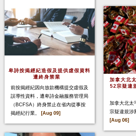
卑詩按揭經紀造假及提供虛假資料
遭終身禁業
加拿大北太
52宗疑違
前按揭經紀因向放款機構提交虛假及
誤導性資料，遭卑詩金融服務管理局
加拿大北太
（BCFSA）終身禁止在省內從事按
宗疑違規涉
揭經紀行業。
[Aug 09]
[Aug 06]