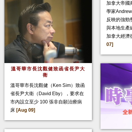
加拿大帝國
學家Andre
反映的強勁
與本地生產
加拿大經濟
07]
溫哥華市長沈觀健致函省長尹大
衛
溫哥華市長沈觀健（Ken Sim）致函
省長尹大衛（David Eby），要求在
市內設立至少 100 張非自願治療病
床
[Aug 09]