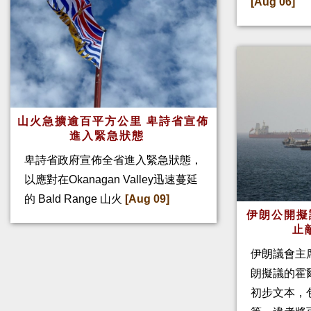
[Aug 06]
山火急擴逾百平方公里 卑詩省宣佈
進入緊急狀態
卑詩省政府宣佈全省進入緊急狀態，
以應對在Okanagan Valley迅速蔓延
的 Bald Range 山火
[Aug 09]
伊朗公開擬
止
伊朗議會主
朗擬議的霍
初步文本，