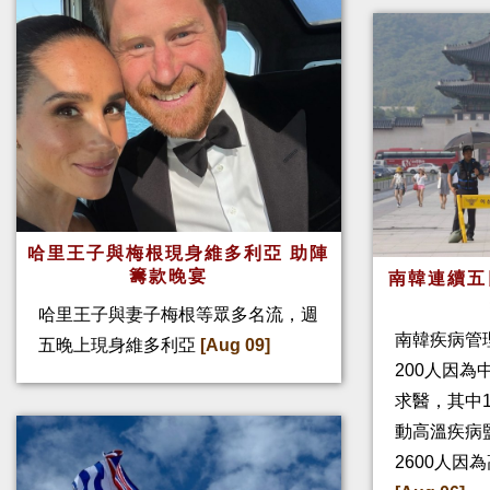
哈里王子與梅根現身維多利亞 助陣
籌款晚宴
南韓連續五
哈里王子與妻子梅根等眾多名流，週
南韓疾病管
五晚上現身維多利亞
[Aug 09]
200人因
求醫，其中
動高溫疾病
2600人因