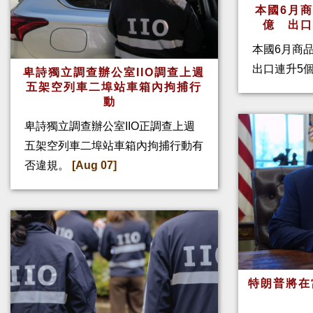
本國6月
億 出
本國6月商
出口連升5
卑詩獨立調查辦公室IIO調查上週
五架空列車二埠站車箱內拘捕行
動
卑詩獨立調查辦公室IIO正調查上週
五架空列車二埠站車箱內拘捕行動有
否違規。
[Aug 07]
特朗普將在