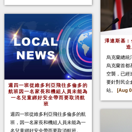
澤連斯基︰
造
烏克蘭總統
烏克蘭首都
空襲，已經
要針對民企
週四一班從維多利亞飛往多倫多的
站。
[Aug 0
航班因一名家長和機組人員未能為
一名兒童綁好安全帶而要取消航
班
週四一班從維多利亞飛往多倫多的航
班，因一名家長和機組人員未能為一
名兒童綁好安全帶而要取消航班。