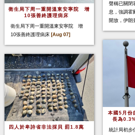
聲稱已關閉
衛生局下周一重開溫東安寧院 增
息，強調霍
10張善終護理病床
開放，伊朗
衛生局下周一重開溫東安寧院 增
10張善終護理病床
[Aug 07]
本國5月份
長為0.
四人於卑詩省非法採貝 罰1.8萬
統計局初步