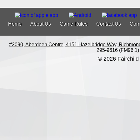
Home
About Us
Game Rules
Contact Us
Com
#2090, Aberdeen Centre, 4151 Hazelbridge Way, Richmon
295-9616 (FM96.1)
© 2026 Fairchild