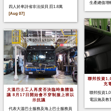
生產總值增幅
四人於卑詩省非法採貝 罰1.8萬
[Aug 07]
聯邦投資1,
充
大溫巴士工人再度否決臨時集體協
聯邦投資1,
議 8月17日開始會不穿制服上班以
電設施及教
示抗議
代表大溫巴士服務及海上巴士服務員