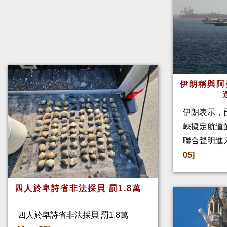
伊朗稱與阿
伊朗表示，
峽擬定航道
聯合聲明進
05]
四人於卑詩省非法採貝 罰1.8萬
四人於卑詩省非法採貝 罰1.8萬