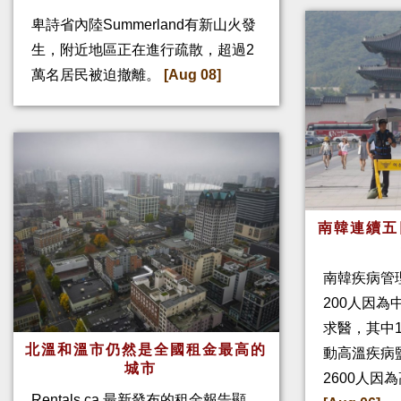
卑詩省內陸Summerland有新山火發
生，附近地區正在進行疏散，超過2
萬名居民被迫撤離。
[Aug 08]
南韓連續五
南韓疾病管
200人因
求醫，其中
北溫和溫市仍然是全國租金最高的
動高溫疾病
城市
2600人因
Rentals.ca 最新發布的租金報告顯