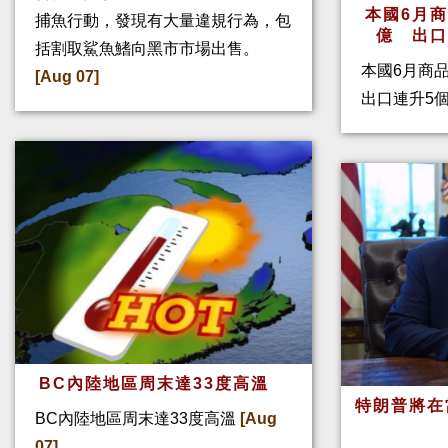
本國6月
捕魚行動，發現有大量違規行為，包
億 出
括割取鯊魚鰭向黑市市場出售。
本國6月商
[Aug 07]
出口連升5
BC內陸地區周末達33度高溫
特朗普將在
BC內陸地區周末達33度高溫
[Aug
07]