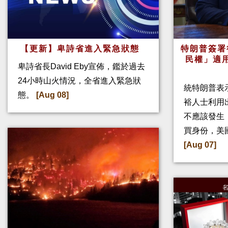
【更新】卑詩省進入緊急狀態
特朗普簽署
民權」適
卑詩省長David Eby宣佈，鑑於過去
24小時山火情況，全省進入緊急狀
統特朗普表
態。
[Aug 08]
裕人士利用
不應該發生
買身份，美
[Aug 07]