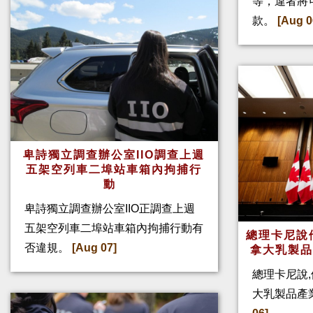
等，違者將
款。
[Aug 0
卑詩獨立調查辦公室IIO調查上週
五架空列車二埠站車箱內拘捕行
動
卑詩獨立調查辦公室IIO正調查上週
五架空列車二埠站車箱內拘捕行動有
總理卡尼說他
否違規。
[Aug 07]
拿大乳製
總理卡尼說,
大乳製品產