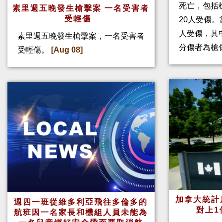
死亡，包括
素里週五晚發生槍擊案 一名受害者
受輕傷
20人受傷。
人受傷，其
素里週五晚發生槍擊案，一名受害者
分傷者為槍
受輕傷。
[Aug 08]
加拿大統計
週四一班從維多利亞飛往多倫多的
對上1
航班因一名家長和機組人員未能為