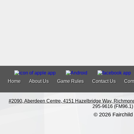
Home
About Us
Game Rules
Contact Us
Com
#2090, Aberdeen Centre, 4151 Hazelbridge Way, Richmon
295-9616 (FM96.1)
© 2026 Fairchild