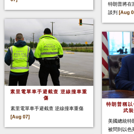
特朗普將在
談判
[Aug 0
素里電單車手避截查 逆線撞車重
傷
特朗普稱以
素里電單車手避截查 逆線撞車重傷
武
[Aug 07]
美國總統特
被問到以色