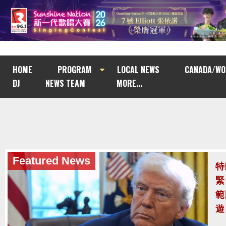
HOME
PROGRAM
LOCAL NEWS
CANADA/WO
DJ
NEWS TEAM
MORE...
Featured News
泰
至
泰
案