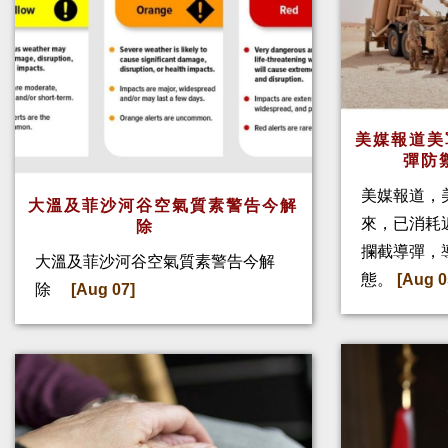
美媒報道美
彈防
美媒報道，
大溫及菲沙河谷空氣質素警告今解
來，已消耗
除
攔截導彈，
大溫及菲沙河谷空氣質素警告今解
態。
[Aug 0
除
[Aug 07]