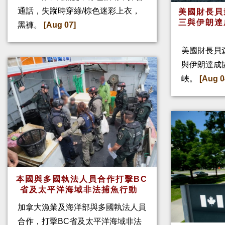
通話，失蹤時穿綠/棕色迷彩上衣，
美國財長貝
三與伊朗達
黑褲。
[Aug 07]
美國財長貝
與伊朗達成
峽。
[Aug 0
本國與多國執法人員合作打擊BC
省及太平洋海域非法捕魚行動
加拿大漁業及海洋部與多國執法人員
合作，打擊BC省及太平洋海域非法