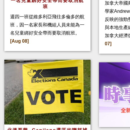
一名兒童綁好安全帶而要取消航
加拿大帝國
班
學家Andre
週四一班從維多利亞飛往多倫多的航
反映的強勁
班，因一名家長和機組人員未能為一
與本地生產
名兒童綁好安全帶而要取消航班。
加拿大經濟
[Aug 08]
07]