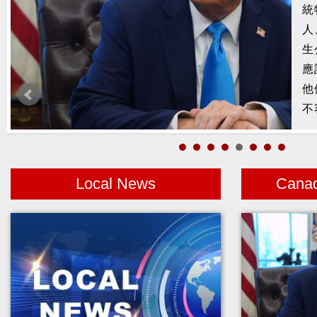
槍
2
示
1
者
Local News
Cana