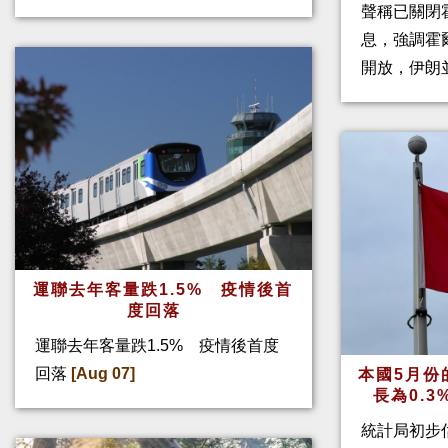
聲稱已關閉
息，強調霍
開放，伊朗
運聯去年客量跌1.5% 疫情後首
度回落
運聯去年客量跌1.5% 疫情後首度
回落
[Aug 07]
本國5月份
長為0.
統計局初步