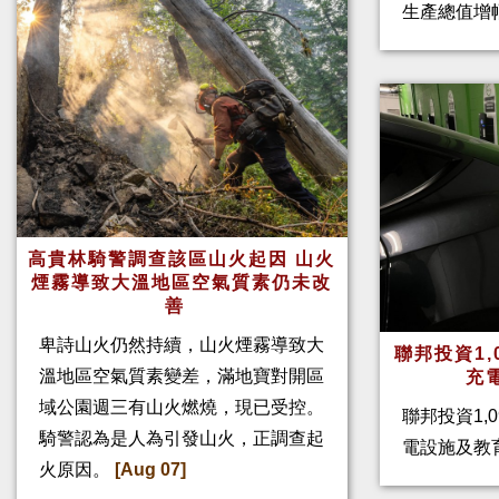
生產總值增幅
高貴林騎警調查該區山火起因 山火
煙霧導致大溫地區空氣質素仍未改
善
卑詩山火仍然持續，山火煙霧導致大
聯邦投資1,
溫地區空氣質素變差，滿地寶對開區
充
域公園週三有山火燃燒，現已受控。
聯邦投資1,
騎警認為是人為引發山火，正調查起
電設施及教
火原因。
[Aug 07]