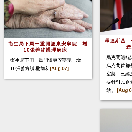
澤連斯基︰
衛生局下周一重開溫東安寧院 增
造
10張善終護理病床
烏克蘭總統
衛生局下周一重開溫東安寧院 增
烏克蘭首都
10張善終護理病床
[Aug 07]
空襲，已經
要針對民企
站。
[Aug 0