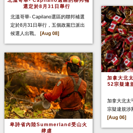
北溫哥華- Capilano選區的聯邦補
選定於8月31日舉行
北溫哥華- Capilano選區的聯邦補選
定於8月31日舉行，五個政黨巳派出
候選人出戰。
[Aug 08]
加拿大北太
52宗疑違
加拿大北太
宗疑違規涉
[Aug 06]
卑詩省內陸Summerland受山火
肆虐