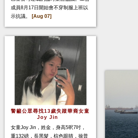
成員8月17日開始會不穿制服上班以
示抗議。
[Aug 07]
警籲公眾尋找13歲失蹤華裔女童
Joy Jin
女童Joy Jin，姓金，身高5呎7吋，
重132磅，長黑髮，棕色眼睛，操普