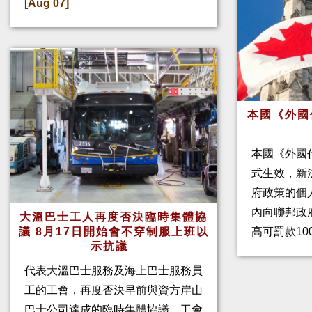
[Aug 07]
本國《外國
本國《外國
式生效，新
府政策的個人
內向聯邦政
大溫巴士工人再度否決臨時集體協
高可罰款10
議 8月17日開始會不穿制服上班以
示抗議
代表大溫巴士服務及海上巴士服務員
工的工會，再度否決早前與資方岸山
巴士公司達成的臨時集體協議。工會