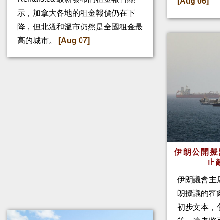
[Aug 06]
示，加拿大各地的租金報價仍在下
降，但北溫和溫市仍然是全國租金最
高的城市。
[Aug 07]
伊朗公開擬
止
伊朗議會主
朗擬議的霍
初步文本，